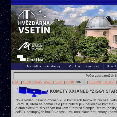
Nabídka hvězdárny
Co lze pozorovat
Pro š
Počet zobrazených čl
|
0-15
|
15-30
|
30-45
|
45-60
|
60-75
|
75-90
|
90-105
|
105-120
|
120-125
|
KOMETY XXI ANEB "ZIGGY STA
Nové vydání našeho občasníku o kometách tentokrát přichází velm
Stardust, která se pomalu ale jistě přibližuje k periodické kometě 
o ambiciózní misi s celým názvem Stardust Sample Return (česky 
další z postupných kroků ve výzkumu meziplanetární hmoty kosmi