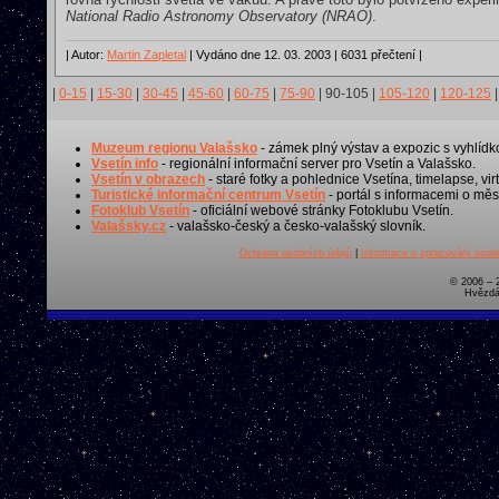
National Radio Astronomy Observatory (NRAO)
.
| Autor:
Martin Zapletal
| Vydáno dne 12. 03. 2003 | 6031 přečtení |
|
0-15
|
15-30
|
30-45
|
45-60
|
60-75
|
75-90
|
90-105
|
105-120
|
120-125
|
Muzeum regionu Valašsko
- zámek plný výstav a expozic s vyhlídk
Vsetín info
- regionální informační server pro Vsetín a Valašsko.
Vsetín v obrazech
- staré fotky a pohlednice Vsetína, timelapse, virt
Turistické informační centrum Vsetín
- portál s informacemi o měst
Fotoklub Vsetín
- oficiální webové stránky Fotoklubu Vsetín.
Valašsky.cz
- valašsko-český a česko-valašský slovník.
Ochrana osobních údajů
|
Informace o zpracování osobn
© 2006 – 
Hvězdá