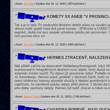
| Autor:
Jiří Srba
| Vydáno dne 16. 12. 2003 | 3874 přečtení |
KOMETY XX ANEB "V PROSINCI..
Tak a je to tady. Po neobvykle dlouhém období půstu se vizuální
obloze mohli spatřit hned dvě jasné komety - 2P/Encke a C/2002 
paprsků, druhá má nyní naopak výhodnou polohu pro pozorování. O
nich povíme něco víc.
| Autor:
Jiří Srba
| Vydáno dne 05. 12. 2003 | 4394 přečtení |
HERMES ZTRACENÝ, NALEZEN
Náš příběh začíná na observatoři Heilderberg-Koenigstuhl, když 2
exponovaných fotografických deskách nový objekt, který dostal o
asteroidu mnoho neužili. Po objevu již pozorován nebyl. Podařilo
ze Sonnebergu. Hermes právě „prolétal“ v blízkosti Země, tudíž se 
tamní hlídkovací komory původně sloužily k hledání proměnných h
zapříčinilo, že naměřené polohy nebyly příliš přesné. Z těchto dat
jeho dráhy spočteny nebyly. Hermes byl tudíž ztracen a čekal na sv
| Autor:
Marián Trlica
| Vydáno dne 30. 11. 2003 | 1749 přečtení |
CHANDRA POPRVÉ „NASLOUCH