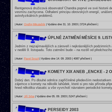
Rentgenová družicová observatoř Chandra poprvé ve své historii det
vesmíru zachycena. Odhalení principu obrovských energií, unášený
astrofyzikálních problémů.
| Autor:
Ondřej Mikulaštík
| Vydáno dne 31. 10. 2003 | 3724 přečtení |
ÚPLNÉ ZATMĚNÍ MĚSÍCE 9. LIS
Jedním z nejzajímavějších a zároveň i nejkrásnějších podzimních
v neděli 9. listopadu. Toto zatmění bude – na rozdíl od předchozí
| Autor:
Pavel Svozil
| Vydáno dne 14. 09. 2003 | 4087 přečtení |
KOMETY XIX ANEB „ENCKE - 2 O
Dobrý den. Po dlouhé odmlce zapříčiněné především nedostatkem j
zájemce o komety na několik lahůdek, které si pro nás příroda při
hned několika vlasatic a vše vyvrcholí návratem periodické komet
| Autor:
Jiří Srba
| Vydáno dne 05. 09. 2003 | 5247 přečtení |
PERSEIDY 2003