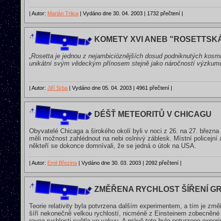
| Autor:
Marián Trlica
| Vydáno dne 30. 04. 2003 | 1732 přečtení |
KOMETY XVI ANEB "ROSETTSK
„Rosetta je jednou z nejambicióznějších dosud podniknutých kosm
unikátní svým vědeckým přínosem stejně jako náročností výzkumu
| Autor:
Jiří Srba
| Vydáno dne 05. 04. 2003 | 4961 přečtení |
DÉŠŤ METEORITŮ V CHICAGU
Obyvatelé Chicaga a širokého okolí byli v noci z 26. na 27. března 
měli možnost zahlédnout na nebi oslnivý záblesk. Místní policejní
někteří se dokonce domnívali, že se jedná o útok na USA.
| Autor:
Emil Březina
| Vydáno dne 30. 03. 2003 | 2092 přečtení |
ZMĚŘENA RYCHLOST ŠÍŘENÍ G
Teorie relativity byla potvrzena dalším experimentem, a tím je změ
šíří nekonečně velkou rychlostí, nicméně z Einsteinem zobecněné grav
rovna rychlosti světla ve vakuu. A právě toto bylo potvrzeno exper