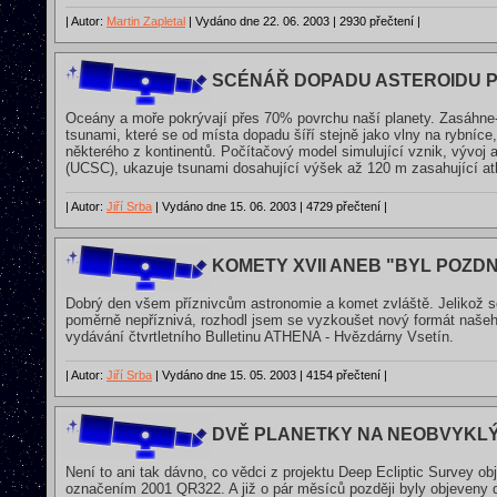
| Autor:
Martin Zapletal
| Vydáno dne 22. 06. 2003 | 2930 přečtení |
SCÉNÁŘ DOPADU ASTEROIDU PR
Oceány a moře pokrývají přes 70% povrchu naší planety. Zasáhne-
tsunami, které se od místa dopadu šíří stejně jako vlny na rybníc
některého z kontinentů. Počítačový model simulující vznik, vývoj a š
(UCSC), ukazuje tsunami dosahující výšek až 120 m zasahující atl
| Autor:
Jiří Srba
| Vydáno dne 15. 06. 2003 | 4729 přečtení |
KOMETY XVII ANEB "BYL POZDNÍ
Dobrý den všem příznivcům astronomie a komet zvláště. Jelikož so
poměrně nepříznivá, rozhodl jsem se vyzkoušet nový formát našeh
vydávání čtvrtletního Bulletinu ATHENA - Hvězdárny Vsetín.
| Autor:
Jiří Srba
| Vydáno dne 15. 05. 2003 | 4154 přečtení |
DVĚ PLANETKY NA NEOBVYKL
Není to ani tak dávno, co vědci z projektu Deep Ecliptic Survey obj
označením 2001 QR322. A již o pár měsíců později byly objeveny 