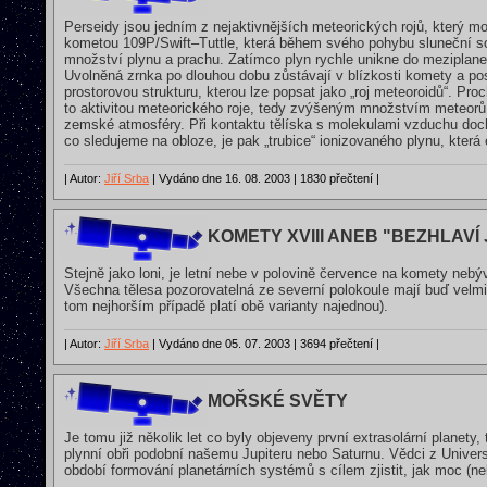
Perseidy jsou jedním z nejaktivnějších meteorických rojů, který 
kometou 109P/Swift–Tuttle, která během svého pohybu sluneční sou
množství plynu a prachu. Zatímco plyn rychle unikne do meziplanet
Uvolněná zrnka po dlouhou dobu zůstávají v blízkosti komety a 
prostorovou strukturu, kterou lze popsat jako „roj meteoroidů“. Pro
to aktivitou meteorického roje, tedy zvýšeným množstvím meteorů –
zemské atmosféry. Při kontaktu tělíska s molekulami vzduchu doch
co sledujeme na obloze, je pak „trubice“ ionizovaného plynu, kter
| Autor:
Jiří Srba
| Vydáno dne 16. 08. 2003 | 1830 přečtení |
KOMETY XVIII ANEB "BEZHLAVÍ 
Stejně jako loni, je letní nebe v polovině července na komety neb
Všechna tělesa pozorovatelná ze severní polokoule mají buď velmi n
tom nejhorším případě platí obě varianty najednou).
| Autor:
Jiří Srba
| Vydáno dne 05. 07. 2003 | 3694 přečtení |
MOŘSKÉ SVĚTY
Je tomu již několik let co byly objeveny první extrasolární planety
plynní obři podobní našemu Jupiteru nebo Saturnu. Vědci z Unive
období formování planetárních systémů s cílem zjistit, jak moc (