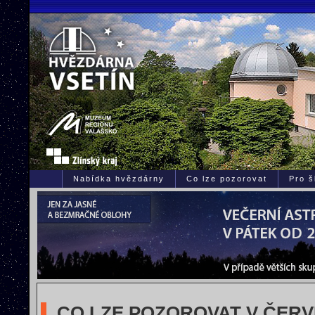
Nabídka hvězdárny
Co lze pozorovat
Pro š
CO LZE POZOROVAT V ČERV