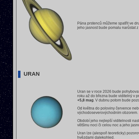
Pána prstenců můžeme spatřit ve dr
jeho jasnost bude pomalu narůstat 
URAN
Uran se v roce 2026 bude pohybov
roku až do března bude viditelný v p
+5,8 mag
. V dubnu potom bude poz
Od května do poloviny července neb
východoseverovýchodním obzorem. P
Období jeho nejlepší viditelnosti n
většinu noci či celou noc a jeho jas
Uran lze (alespoň teoreticky) pozor
hvězdami dalekohled.