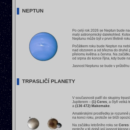
NEPTUN
Po celý rok 2026 se Neptun bude n
malý astronomický dalekohled. Kotouč
Neptunu může být v první třetině roku
Počátkem roku bude Neptun na nebi 
nad obzorem a od března do druhé po
přelomu května a června. Na začátku
od srpna do konce října, kdy bude n
Jasnost Neptunu se bude v průběhu
TRPASLIČÍ PLANETY
V současnosti patří do skupiny trpasl
Jupiterem –
(1) Ceres
, a čtyři velká
a
(136 472) Makemake
.
Amatérskými prostředky je rozumně
na konci roku, protože se blíží opoz
Na začátku letošního roku se
Ceres
protože v té době její jasnost klesne