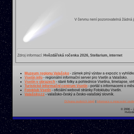
V červnu není pozorovatelná žádná 
Zdroj informací:
Hvězdářská ročenka 2026, Stellarium, internet
Muzeum regionu Valašsko
- zámek plný výstav a expozic s vyhlídk
Vsetín info
- regionální informační server pro Vsetín a Valašsko.
Vsetín v obrazech
- staré fotky a pohlednice Vsetína, timelapse, virt
Turistické informační centrum Vsetín
- portál s informacemi o měst
Fotoklub Vsetín
- oficiální webové stránky Fotoklubu Vsetín.
Valašsky.cz
- valašsko-český a česko-valašský slovník.
Ochrana osobních údajů
|
Informace o zpracování osobn
© 2006 – 
Hvězdá