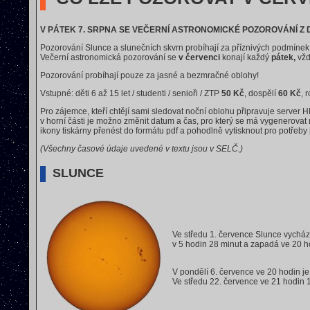
V PÁTEK 7. SRPNA SE VEČERNÍ ASTRONOMICKÉ POZOROVÁNÍ Z
Pozorování Slunce a slunečních skvrn probíhají za příznivých podmíne
Večerní astronomická pozorování se
v červenci
konají každý
pátek
,
vž
Pozorování probíhají pouze za jasné a bezmračné oblohy!
Vstupné: děti 6 až 15 let / studenti / senioři / ZTP
50 Kč
, dospělí
60 Kč
, 
Pro zájemce, kteří chtějí sami sledovat noční oblohu připravuje serve
v horní části je možno změnit datum a čas, pro který se má vygenerova
ikony tiskárny přenést do formátu pdf a pohodlně vytisknout pro potřeby
(Všechny časové údaje uvedené v textu jsou v SELČ.)
SLUNCE
Ve středu 1. července Slunce vycház
v 5 hodin 28 minut a zapadá ve 20 h
V pondělí 6. července ve 20 hodin j
Ve středu 22. července ve 21 hodin