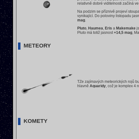
relativně dobré viditelnosti začíná
Na podzim se příznivě projeví stoup
vynikající. Do poloviny listopadu ja
mag
.
Pluto
,
Haumea
,
Eris
a
Makemake
j
Pluto má totiž jasnost
+14,5 mag
, M
METEORY
TZe zajímavých meteorických rojů b
hlavně
Aquaridy
, což je komplex 4 
KOMETY