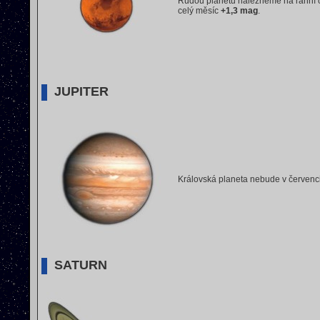
Rudou planetu nalezneme na ranní
celý měsíc
+1,3 mag
.
JUPITER
Královská planeta nebude v červenc
SATURN