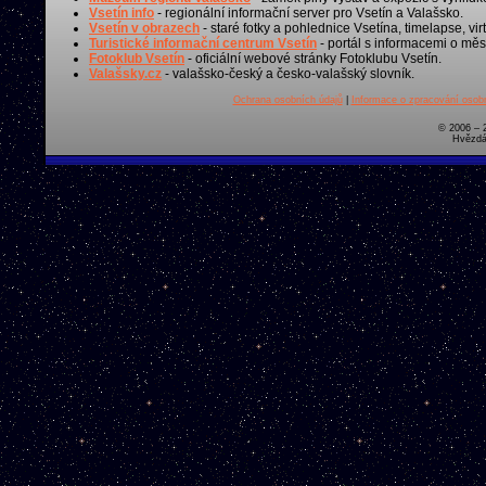
Vsetín info
- regionální informační server pro Vsetín a Valašsko.
Vsetín v obrazech
- staré fotky a pohlednice Vsetína, timelapse, virt
Turistické informační centrum Vsetín
- portál s informacemi o měst
Fotoklub Vsetín
- oficiální webové stránky Fotoklubu Vsetín.
Valašsky.cz
- valašsko-český a česko-valašský slovník.
Ochrana osobních údajů
|
Informace o zpracování osobn
© 2006 – 
Hvězdá