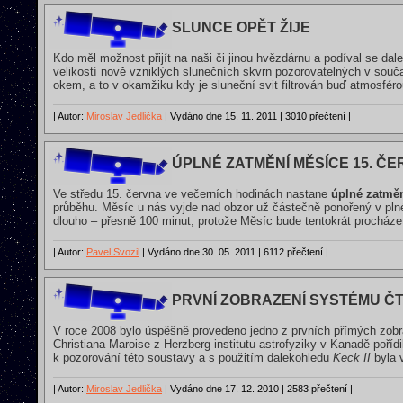
SLUNCE OPĚT ŽIJE
Kdo měl možnost přijít na naši či jinou hvězdárnu a podíval se d
velikostí nově vzniklých slunečních skvrn pozorovatelných v souč
okem, a to v okamžiku kdy je sluneční svit filtrován buď atmosfér
| Autor:
Miroslav Jedlička
| Vydáno dne 15. 11. 2011 | 3010 přečtení |
ÚPLNÉ ZATMĚNÍ MĚSÍCE 15. ČE
Ve středu 15. června ve večerních hodinách nastane
úplné zatmě
průběhu. Měsíc u nás vyjde nad obzor už částečně ponořený v pln
dlouho – přesně 100 minut, protože Měsíc bude tentokrát procháze
| Autor:
Pavel Svozil
| Vydáno dne 30. 05. 2011 | 6112 přečtení |
PRVNÍ ZOBRAZENÍ SYSTÉMU Č
V roce 2008 bylo úspěšně provedeno jedno z prvních přímých zobr
Christiana Maroise z Herzberg institutu astrofyziky v Kanadě pořídil 
k pozorování této soustavy a s použitím dalekohledu
Keck II
byla 
| Autor:
Miroslav Jedlička
| Vydáno dne 17. 12. 2010 | 2583 přečtení |