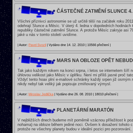
ČÁSTEČNÉ ZATMĚNÍ SLUNCE 4.
Všichni příznivci astronomie se už určitě těší na začátek roku 20
odehrají Slunce a Měsíc. V úterý 4. ledna v dopoledních hodinách 
republiky částečné zatmění Slunce. A protože Měsíc zakryje asi 7
jaké u nás v tomto století uvidíme.
| Autor:
Pavel Svozil
| Vydáno dne 14. 12. 2010 | 10566 přečtení |
MARS NA OBLOZE OPĚT NEBUD
Tak jako každým rokem na konci srpna, i letos se internetem šíří
úhlovou velikost jako Měsíc v úplňku. Není mi příliš jasné proč ta
Vždyť tento hoax plní e-mailové schránky každý srpen již osmým r
nikdy nebyl tak veliký jak popisuje zmiňovaný výmysl.
| Autor:
Miroslav Jedlička
| Vydáno dne 26. 08. 2010 | 18010 přečtení |
PLANETÁRNÍ MARATÓN
V nejbližších dnech budeme mít poměrně vzácnou příležitost k po
nohama) na obloze během jediné noci. Ovšem k dosažení tohoto cíl
protože ne všechny planety budou v ideální pozici pro pozorování.