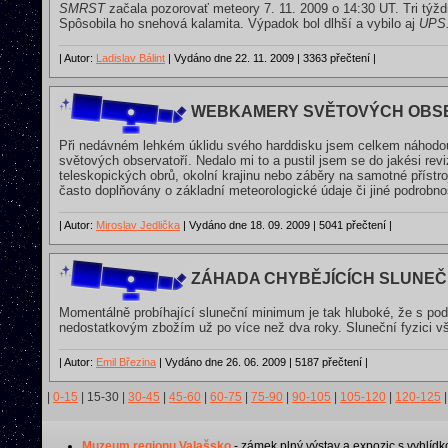
SMRST
začala pozorovať meteory 7. 11. 2009 o 14:30 UT. Tri týžd
Spôsobila ho snehová kalamita. Výpadok bol dlhší a vybilo aj
UPS
| Autor:
Ladislav Bálint
| Vydáno dne 22. 11. 2009 | 3363 přečtení |
WEBKAMERY SVĚTOVÝCH OBS
Při nedávném lehkém úklidu svého harddisku jsem celkem náhodo
světových observatoří. Nedalo mi to a pustil jsem se do jakési r
teleskopických obrů, okolní krajinu nebo záběry na samotné příst
často doplňovány o základní meteorologické údaje či jiné podrobn
| Autor:
Miroslav Jedlička
| Vydáno dne 18. 09. 2009 | 5041 přečtení |
ZÁHADA CHYBĚJÍCÍCH SLUNEČ
Momentálně probíhající sluneční minimum je tak hluboké, že s po
nedostatkovým zbožím už po více než dva roky. Sluneční fyzici vš
| Autor:
Emil Březina
| Vydáno dne 26. 06. 2009 | 5187 přečtení |
|
0-15
|
15-30
|
30-45
|
45-60
|
60-75
|
75-90
|
90-105
|
105-120
|
120-125
|
Muzeum regionu Valašsko
- zámek plný výstav a expozic s vyhlídk