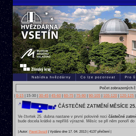
Nabídka hvězdárny
Co lze pozorovat
Pro š
Počet zobrazených čl
|
0-15
|
15-30
|
30-45
|
45-60
|
60-75
|
75-90
|
90-105
|
105-120
|
120-125
|
ČÁSTEČNÉ ZATMĚNÍ MĚSÍCE 25.
Ve čtvrtek 25. dubna nastane v první polovině noci
částečné zatm
bude docela krátké a nepříliš výrazné. Měsíc se při něm ponoří 
| Autor:
Pavel Svozil
| Vydáno dne 17. 04. 2013 | 4137 přečtení |