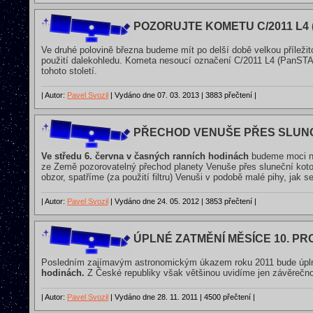
POZORUJTE KOMETU C/2011 L4
Ve druhé polovině března budeme mít po delší době velkou příležito
použití dalekohledu. Kometa nesoucí označení C/2011 L4 (PanSTAR
tohoto století.
| Autor:
Pavel Svozil
| Vydáno dne 07. 03. 2013 | 3883 přečtení |
PŘECHOD VENUŠE PŘES SLUNCE
Ve středu 6. června v časných ranních hodinách
budeme moci na
ze Země pozorovatelný přechod planety Venuše přes sluneční kot
obzor, spatříme (za použití filtru) Venuši v podobě malé pihy, jak s
| Autor:
Pavel Svozil
| Vydáno dne 24. 05. 2012 | 3853 přečtení |
ÚPLNÉ ZATMĚNÍ MĚSÍCE 10. PR
Posledním zajímavým astronomickým úkazem roku 2011 bude úpln
hodinách.
Z České republiky však většinou uvidíme jen závěrečn
| Autor:
Pavel Svozil
| Vydáno dne 28. 11. 2011 | 4500 přečtení |