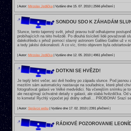
| Autor:
Miroslav Jedlička
| Vydáno dne 15. 07. 2010 | 2566 přečtení |
SONDOU SDO K ZÁHADÁM SLU
Slunce, tento tajemný svět, jehož pravou tvář odhalujeme postupn
probíhajících na této hvězdě. Po dlouhá tisíciletí lidé považovali 
dalekohledu s jehož pomocí slavný astronom Galileo Galilei už v ro
a tedy jakési dokonalosti. A co víc, tímto objevem byla odstartová
| Autor:
Miroslav Jedlička
| Vydáno dne 12. 05. 2010 | 4961 přečtení |
DOTKNI SE HVĚZD!
Je teplý letní večer, asi dvě hodiny po západu slunce. Pod jasno
mezitím sám automaticky nastavuje na souřadnice, které před chví
fotografovat galaxii ve Velké medvědici. Na včerejším snímku je to
ale nezajímají úchvatné detaily v galaxii, ale slabá hvězdička. Od
to kometa! Rychlý výpočet její dráhy odhalí… PROBOHA! Srazí s
| Autor:
Správce webu
| Vydáno dne 17. 02. 2010 | 2391 přečtení |
RÁDIOVÉ POZOROVANIE LEONÍ