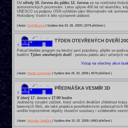
Od
středy 10. června do pátku 12. června
se na vsetínské hvězdá
astronomických pozorování. Letos uplyne 400 let od okamžiku, kdy 
UNESCO za podpory OSN vyhlášen jako
Mezinárodní rok astrono
Hvězdárny Vsetín k této významné události.
| Autor:
Emil Březina
| Vydáno dne 03. 06. 2009 | 2579 přečtení |
TÝDEN OTEVŘENÝCH DVEŘÍ 20
Pokud hledáte program na letošní jarní prázdniny, přijďte se podí
tradiční
Týden otevřených dveří
- pestrou paletu akcí určených n
Vstup na všechny akce bud
| Autor:
Martin Leskovjan
| Vydáno dne 26. 02. 2009 | 4579 přečtení |
PŘEDNÁŠKA VESMÍR 3D
V úterý 17. února v 17:00 hodin
Jedinečný vizuální zážitek, který umožní divákům zhlédnout krás
barevných filtrů, ale také projekce prostřednictvím polarizačních 
uvidíte trojrozměrné objekty sluneční soustavy i vzdáleného vesmí
| Autor:
Miroslav Jedlička
| Vydáno dne 10. 02. 2009 | 6963 přečtení |