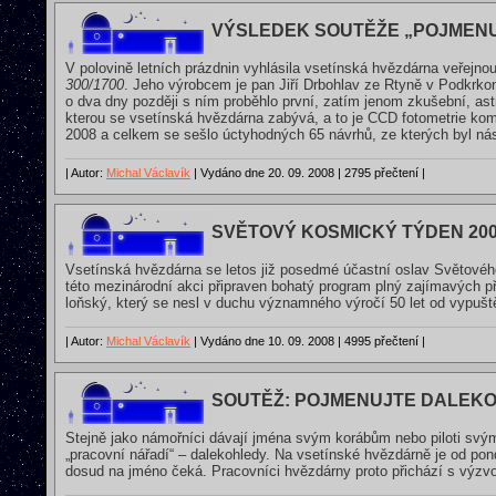
VÝSLEDEK SOUTĚŽE „POJMEN
V polovině letních prázdnin vyhlásila vsetínská hvězdárna veřejn
300/1700
. Jeho výrobcem je pan Jiří Drbohlav ze Rtyně v Podkrko
o dva dny později s ním proběhlo první, zatím jenom zkušební, as
kterou se vsetínská hvězdárna zabývá, a to je CCD fotometrie kome
2008 a celkem se sešlo úctyhodných 65 návrhů, ze kterých byl nás
| Autor:
Michal Václavík
| Vydáno dne 20. 09. 2008 | 2795 přečtení |
SVĚTOVÝ KOSMICKÝ TÝDEN 20
Vsetínská hvězdárna se letos již posedmé účastní oslav Světov
této mezinárodní akci připraven bohatý program plný zajímavých 
loňský, který se nesl v duchu významného výročí 50 let od vypušt
| Autor:
Michal Václavík
| Vydáno dne 10. 09. 2008 | 4995 přečtení |
SOUTĚŽ: POJMENUJTE DALEK
Stejně jako námořníci dávají jména svým korábům nebo piloti svým
„pracovní nářadí“ – dalekohledy. Na vsetínské hvězdárně je od po
dosud na jméno čeká. Pracovníci hvězdárny proto přichází s výzv