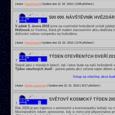
| Autor:
Pavel Svozil
| Vydáno dne 11. 02. 2010 | 2198 přečtení |
500 000. NÁVŠTĚVNÍK HVĚZDÁR
V pátek 5. února 2010
jsme na vsetínské hvězdárně uvítali jubilej
Hrdinová
ze Vsetína, která při malém slavnostním aktu obdržela n
doživotní volnou vstupenku na hvězdárnu.
| Autor:
Pavel Svozil
| Vydáno dne 10. 02. 2010 | 2176 přečtení |
TÝDEN OTEVŘENÝCH DVEŘÍ 20
Stejně jako v minulých letech, tak i letos bude na naší hvězdárně 
Týden otevřených dveří
- pestrá paleta akcí určená nejen dětem
Vstup na všechny akce bud
| Autor:
Martin Leskovjan
| Vydáno dne 22. 01. 2010 | 4217 přečtení |
SVĚTOVÝ KOSMICKÝ TÝDEN 20
Rok 2009 je pro zájemce o astronomii a kosmonautiku bohatý na 
Mezinárodním rokem astronomie, kdy si mimo jiné připomínáme prv