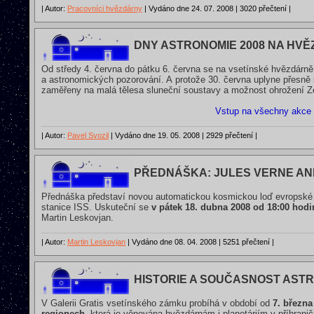
| Autor:
Pracovníci hvězdárny
| Vydáno dne 24. 07. 2008 | 3020 přečtení |
DNY ASTRONOMIE 2008 NA HVĚ
Od středy 4. června do pátku 6. června se na vsetínské hvězdárn
a astronomických pozorování. A protože 30. června uplyne přesně 
zaměřeny na malá tělesa sluneční soustavy a možnost ohrožení Ze
Vstup na všechny akce
| Autor:
Pavel Svozil
| Vydáno dne 19. 05. 2008 | 2929 přečtení |
PŘEDNÁŠKA: JULES VERNE ANE
Přednáška představí novou automatickou kosmickou loď evropské 
stanice ISS. Uskuteční se
v pátek 18. dubna 2008 od 18:00 hod
Martin Leskovjan.
| Autor:
Martin Leskovjan
| Vydáno dne 08. 04. 2008 | 5251 přečtení |
HISTORIE A SOUČASNOST AST
V Galerii Gratis vsetínského zámku probíhá v období od
7. března
regionech
, která je věnována hvězdárnám i planetáriím v příhrani