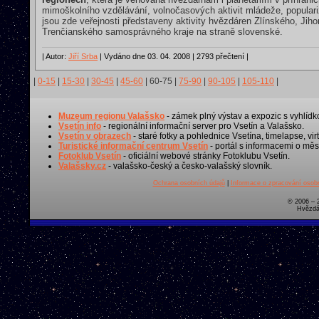
mimoškolního vzdělávání, volnočasových aktivit mládeže, popular
jsou zde veřejnosti představeny aktivity hvězdáren Zlínského, Ji
Trenčianského samosprávného kraje na straně slovenské.
| Autor:
Jiří Srba
| Vydáno dne 03. 04. 2008 | 2793 přečtení |
|
0-15
|
15-30
|
30-45
|
45-60
|
60-75
|
75-90
|
90-105
|
105-110
|
Muzeum regionu Valašsko
- zámek plný výstav a expozic s vyhlídk
Vsetín info
- regionální informační server pro Vsetín a Valašsko.
Vsetín v obrazech
- staré fotky a pohlednice Vsetína, timelapse, virt
Turistické informační centrum Vsetín
- portál s informacemi o měst
Fotoklub Vsetín
- oficiální webové stránky Fotoklubu Vsetín.
Valašsky.cz
- valašsko-český a česko-valašský slovník.
Ochrana osobních údajů
|
Informace o zpracování osobn
© 2006 – 
Hvězdá