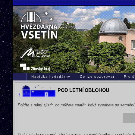
Nabídka hvězdárny
Co lze pozorovat
Pro š
POD LETNÍ OBLOHOU
Pojďte s námi zjistit, co můžete spatřit, když zvednete po setmění 
Další z řady programů, která seznamuje návštěvníky se souhvězdí