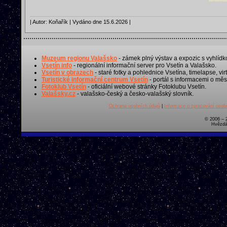
| Autor: Koňařík | Vydáno dne 15.6.2026 |
Muzeum regionu Valašsko
- zámek plný výstav a expozic s vyhlídk
Vsetín info
- regionální informační server pro Vsetín a Valašsko.
Vsetín v obrazech
- staré fotky a pohlednice Vsetína, timelapse, virt
Turistické informační centrum Vsetín
- portál s informacemi o měst
Fotoklub Vsetín
- oficiální webové stránky Fotoklubu Vsetín.
Valašsky.cz
- valašsko-český a česko-valašský slovník.
Ochrana osobních údajů
|
Informace o zpracování osobn
© 2006 – 
Hvězdá