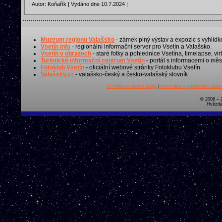
| Autor: Koňařík | Vydáno dne 10.7.2024 |
Muzeum regionu Valašsko
- zámek plný výstav a expozic s vyhlídk
Vsetín info
- regionální informační server pro Vsetín a Valašsko.
Vsetín v obrazech
- staré fotky a pohlednice Vsetína, timelapse, virt
Turistické informační centrum Vsetín
- portál s informacemi o měst
Fotoklub Vsetín
- oficiální webové stránky Fotoklubu Vsetín.
Valašsky.cz
- valašsko-český a česko-valašský slovník.
Ochrana osobních údajů
|
Informace o zpracování osobn
© 2006 – 
Hvězdá