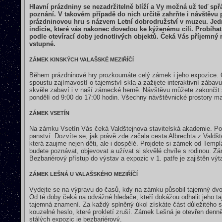
Hlavní prázdniny se nezadržitelně blíží a Vy možná už teď spřá
poznání. V takovém případě do nich určitě zahrňte i návštěvu
prázdninovou hru s názvem Letní dobrodružství v muzeu. Jedná
indicie, které vás nakonec dovedou ke kýženému cíli. Probíhat
podle otevírací doby jednotlivých objektů. Čeká Vás příjemný 
vstupné.
ZÁMEK KINSKÝCH VALAŠSKÉ MEZIŘÍČÍ
Během prázdninové hry prozkoumáte celý zámek i jeho expozice. Ce
spoustu zajímavostí o tajemství skla a zažijete interaktivní zába
skvěle zabaví i v naší zámecké herně. Návštěvu můžete zakonči
pondělí od 9:00 do 17:00 hodin. Všechny návštěvnické prostory ma
ZÁMEK VSETÍN
Na zámku Vsetín Vás čeká Valdštejnova stavitelská akademie. Pozná
panství. Dozvíte se, jak právě zde začala cesta Albrechta z Vald
která zaujme nejen děti, ale i dospělé. Projdete si zámek od Temp
budete poznávat, objevovat a užívat si skvělé chvíle s rodinou. Z
Bezbariérový přístup do výstav a expozic v 1. patře je zajištěn vý
ZÁMEK LEŠNÁ U VALAŠSKÉHO MEZIŘÍČÍ
Vydejte se na výpravu do časů, kdy na zámku působil tajemný dvorn
Od té doby čeká na odvážné hledače, kteří dokážou odhalit jeho taj
tajemná znamení. Za každý splněný úkol získáte část důležitého s
kouzelné heslo, které prokletí zruší. Zámek Lešná je otevřen denn
stálých expozic je bezbariérový.