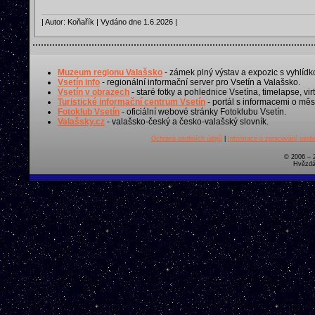
| Autor: Koňařík | Vydáno dne 1.6.2026 |
Muzeum regionu Valašsko
- zámek plný výstav a expozic s vyhlídk
Vsetín info
- regionální informační server pro Vsetín a Valašsko.
Vsetín v obrazech
- staré fotky a pohlednice Vsetína, timelapse, virt
Turistické informační centrum Vsetín
- portál s informacemi o měst
Fotoklub Vsetín
- oficiální webové stránky Fotoklubu Vsetín.
Valašsky.cz
- valašsko-český a česko-valašský slovník.
Ochrana osobních údajů
|
Informace o zpracování osobn
© 2006 – 
Hvězdá