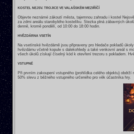
KOSTEL NEJSV. TROJICE VE VALAŠSKÉM MEZIŘÍČÍ
Objevte neznámé zákoutí města, tajemnou zahradu i kostel Nejsvětěj
za zdmi areálu starobylého kostelíku. Stezka plná zábavných úkol
denně, kromě pondělí, od 10:00 do 18:00 hodin.
HVĚZDÁRNA VSETÍN
Na vsetínské hvězdárně jsou připraveny pro hledače pokladů úkoly
hvězdárnu včetně kopule s dalekohledy a také venkovní areál s m
všech úkolů získají číselný kód k otevření trezoru s pokladem. H
VSTUPNÉ
Při prvním zakoupení vstupného (prohlídka celého objektu) obdrží n
50% slevu z běžného vstupného určeného pro věk účastníka hry.