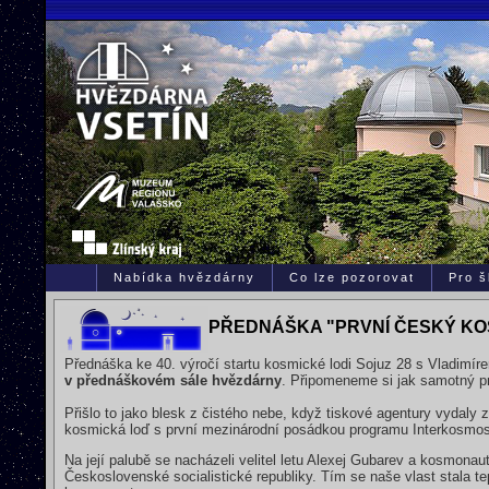
Nabídka hvězdárny
Co lze pozorovat
Pro š
PŘEDNÁŠKA "PRVNÍ ČESKÝ K
Přednáška ke 40. výročí startu kosmické lodi Sojuz 28 s Vladim
v přednáškovém sále hvězdárny
. Připomeneme si jak samotný prů
Přišlo to jako blesk z čistého nebe, když tiskové agentury vydaly 
kosmická loď s první mezinárodní posádkou programu Interkosmos
Na její palubě se nacházeli velitel letu Alexej Gubarev a kosmon
Československé socialistické republiky. Tím se naše vlast stala te