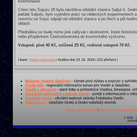
kosmonauta.
Cílem letu Sojuzu 28 byla návštěva orbitální stanice Saljut 6. Sed
palubě Saljutu, bylo vyplněno prací na vědeckých experimentech a
vesmíru se Sojuz odpojil od orbitální stanice a po třech a půl hod
oblasti.
Přednáška se bude mimo jiné zabývat i okolnostmi, které histori
nebo příspěvkem Československa do kosmického výzkumu.
Vstupné: plné 40 Kč, snížené 25 Kč, rodinné vstupné 70 Kč.
| Autor:
Martin Leskovjan
| Vydáno dne 23. 02. 2018 | 522 přečtení |
Muzeum regionu Valašsko
- zámek plný výstav a expozic s vyhlídk
Vsetín info
- regionální informační server pro Vsetín a Valašsko.
Vsetín v obrazech
- staré fotky a pohlednice Vsetína, timelapse, virt
Turistické informační centrum Vsetín
- portál s informacemi o měst
Fotoklub Vsetín
- oficiální webové stránky Fotoklubu Vsetín.
Valašsky.cz
- valašsko-český a česko-valašský slovník.
Ochrana osobních údajů
|
Informace o zpracování osobn
© 2006 – 
Hvězdá