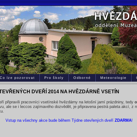
Co lze pozorovat
Pro školy
Odborné
Meteorologie
TEVŘENÝCH DVEŘÍ 2014 NA HVĚZDÁRNĚ VSETÍN
ří připravili pracovníci vsetínské hvězdárny na letošní jarní prázdniny, tedy
o
avu, ale se i leccos zajímavého dozvědět, je připravena pestrá paleta akcí, z 
ku.
Vstup na všechny akce bude během Týdne otevřených dveří
ZDARMA
!