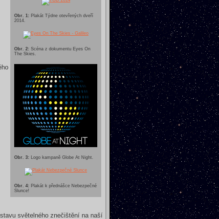
Obr. 1:
Plakát Týdne otevřených dveří
2014.
Obr. 2:
Scéna z dokumentu Eyes On
The Skies.
ého
Obr. 3:
Logo kampaně Globe At Night.
Obr. 4:
Plakát k přednášce Nebezpečné
Slunce!
tavu světelného znečištění na naší