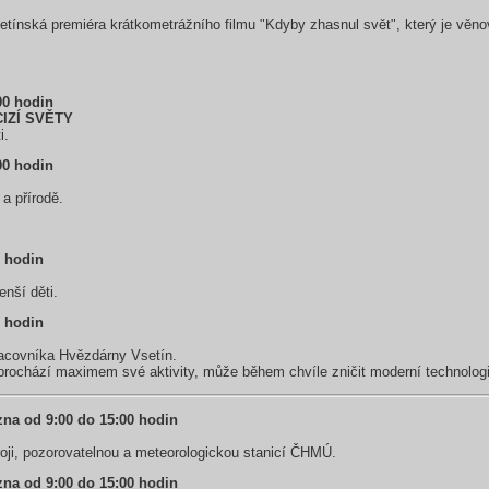
etínská premiéra krátkometrážního filmu "Kdyby zhasnul svět", který je věn
00 hodin
IZÍ SVĚTY
i.
00 hodin
a přírodě.
0 hodin
nší děti.
0 hodin
acovníka Hvězdárny Vsetín.
rochází maximem své aktivity, může během chvíle zničit moderní technologie
zna od 9:00 do 15:00 hodin
oji, pozorovatelnou a meteorologickou stanicí ČHMÚ.
zna od 9:00 do 15:00 hodin