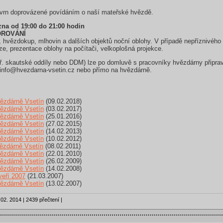
kvrn doprovázené povídáním o naší mateřské hvězdě.
ezna od 19:00 do 21:00 hodin
OROVÁNÍ
, hvězdokup, mlhovin a dalších objektů noční oblohy. V případě nepříznivé
ze, prezentace oblohy na počítači, velkoplošná projekce.
ř. skautské oddíly nebo DDM) lze po domluvě s pracovníky hvězdárny připrav
l info@hvezdarna-vsetin.cz nebo přímo na hvězdárně.
vězdárně Vsetín
(09.02.2018)
vězdárně Vsetín
(03.02.2017)
vězdárně Vsetín
(25.01.2016)
vězdárně Vsetín
(27.02.2015)
vězdárně Vsetín
(14.02.2013)
vězdárně Vsetín
(10.02.2012)
ězdárně Vsetín
(08.02.2011)
vězdárně Vsetín
(22.01.2010)
vězdárně Vsetín
(26.02.2009)
vězdárně Vsetín
(14.02.2008)
veří 2007
(21.03.2007)
vězdárně Vsetín
(13.02.2007)
02. 2014 | 2439 přečtení |