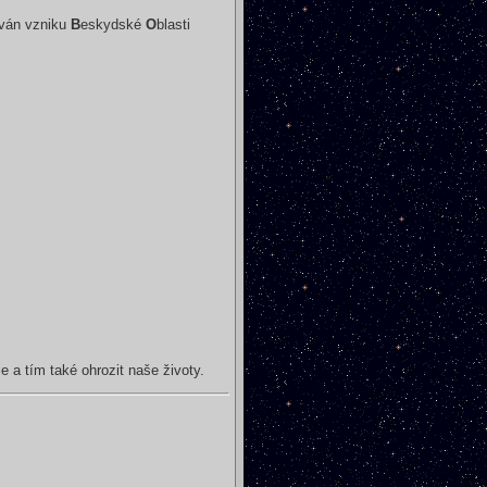
ován vzniku
B
eskydské
O
blasti
 a tím také ohrozit naše životy.