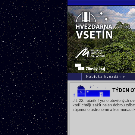
Nabídka hvězdárny
TÝDEN O
Již 22. ročník Týdne otevřených dve
kteří chtějí zažít nejen dobrou záb
zájemci o astronomii a kosmonauti