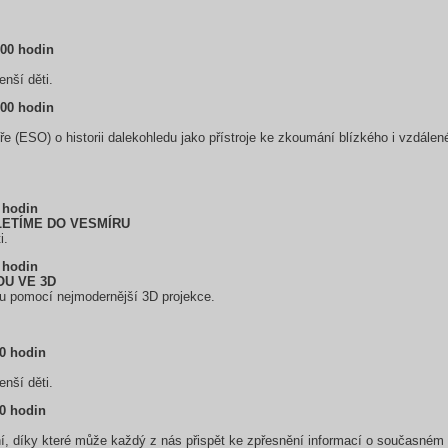
:00 hodin
nší děti.
:00 hodin
e (ESO) o historii dalekohledu jako přístroje ke zkoumání blízkého i vzdálen
0 hodin
LETÍME DO VESMÍRU
i.
0 hodin
OU VE 3D
ou pomocí nejmodernější 3D projekce.
00 hodin
nší děti.
00 hodin
 díky které může každý z nás přispět ke zpřesnění informací o současném s