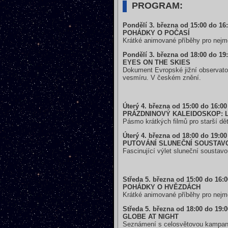
PROGRAM:
Pondělí 3. března od 15:00 do 16
POHÁDKY O POČASÍ
Krátké animované příběhy pro nejme
Pondělí 3. března od 18:00 do 19
EYES ON THE SKIES
Dokument Evropské jižní observatoř
vesmíru. V českém znění.
Úterý 4. března od 15:00 do 16:0
PRÁZDNINOVÝ KALEIDOSKOP: 
Pásmo krátkých filmů pro starší dět
Úterý 4. března od 18:00 do 19:0
PUTOVÁNÍ SLUNEČNÍ SOUSTAV
Fascinující výlet sluneční soustav
Středa 5. března od 15:00 do 16:
POHÁDKY O HVĚZDÁCH
Krátké animované příběhy pro nejme
Středa 5. března od 18:00 do 19:
GLOBE AT NIGHT
Seznámení s celosvětovou kampaní,