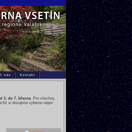
O nás
Kontakt
d 3. do 7. března
. Pro všechny,
nichž si dozajista vyberou nejen