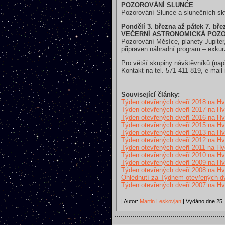
POZOROVÁNÍ SLUNCE
Pozorování Slunce a slunečních s
Pondělí 3. března až pátek 7. bř
VEČERNÍ ASTRONOMICKÁ POZ
Pozorování Měsíce, planety Jupiter
připraven náhradní program – exkur
Pro větší skupiny návštěvníků (nap
Kontakt na tel. 571 411 819, e-mai
Související články:
Týden otevřených dveří 2018 na H
Týden otevřených dveří 2017 na H
Týden otevřených dveří 2016 na H
Týden otevřených dveří 2015 na H
Týden otevřených dveří 2013 na H
Týden otevřených dveří 2012 na H
Týden otevřených dveří 2011 na Hv
Týden otevřených dveří 2010 na H
Týden otevřených dveří 2009 na H
Týden otevřených dveří 2008 na H
Ohlédnutí za Týdnem otevřených d
Týden otevřených dveří 2007 na H
| Autor:
Martin Leskovjan
| Vydáno dne 25. 