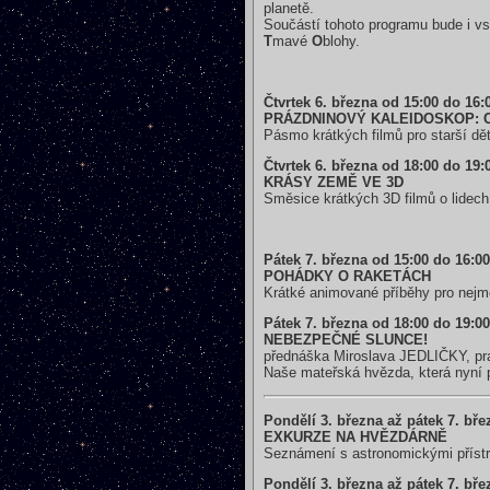
planetě.
Součástí tohoto programu bude i vs
T
mavé
O
blohy.
Čtvrtek 6. března od 15:00 do 16:
PRÁZDNINOVÝ KALEIDOSKOP: C
Pásmo krátkých filmů pro starší dět
Čtvrtek 6. března od 18:00 do 19:
KRÁSY ZEMĚ VE 3D
Směsice krátkých 3D filmů o lidech 
Pátek 7. března od 15:00 do 16:0
POHÁDKY O RAKETÁCH
Krátké animované příběhy pro nejme
Pátek 7. března od 18:00 do 19:0
NEBEZPEČNÉ SLUNCE!
přednáška Miroslava JEDLIČKY, pr
Naše mateřská hvězda, která nyní p
Pondělí 3. března až pátek 7. bře
EXKURZE NA HVĚZDÁRNĚ
Seznámení s astronomickými přístr
Pondělí 3. března až pátek 7. bře