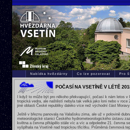
Nabídka hvězdárny
Co lze pozorovat
Pro š
POČASÍ NA VSETÍNĚ V LÉTĚ 201
I když to může být pro někoho překvapující, počasí k nám letos v 
tropická vedra, ale naštěstí nebyla tak velká jako loni nebo v roce
jiné oblasti České republiky daleko více než východní část Moravy
Ještě v březnu panovala na Valašsku zima, ale už v polovině dubn
meteorologické stanici Českého hydrometeorologického ústavu zaz
května a června přitápělo stále víc a víc a odpoledne 21. června s
vyšplhala na Vsetíně nad tropickou třicítku. Průměrná červnová te