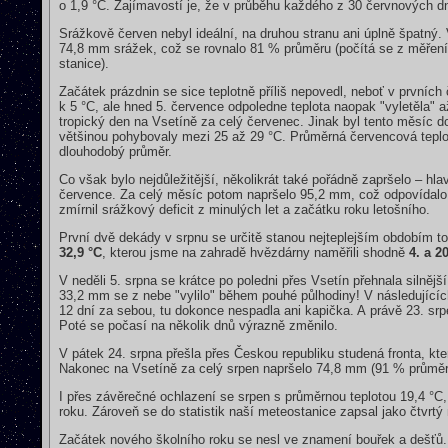
o 1,9 °C. Zajímavostí je, že v průběhu každého z 30 červnových d
Srážkově červen nebyl ideální, na druhou stranu ani úplně špatný
74,8 mm srážek, což se rovnalo 81 % průměru (počítá se z měření 
stanice).
Začátek prázdnin se sice teplotně příliš nepovedl, neboť v prvníc
k 5 °C, ale hned 5. července odpoledne teplota naopak "vyletěla" a
tropický den na Vsetíně za celý červenec. Jinak byl tento měsíc d
většinou pohybovaly mezi 25 až 29 °C. Průměrná červencová teplot
dlouhodobý průměr.
Co však bylo nejdůležitější, několikrát také pořádně zapršelo – h
července. Za celý měsíc potom napršelo 95,2 mm, což odpovídalo 
zmírnil srážkový deficit z minulých let a začátku roku letošního.
První dvě dekády v srpnu se určitě stanou nejteplejším obdobím t
32,9 °C
, kterou jsme na zahradě hvězdárny naměřili shodně
4. a 2
V neděli 5. srpna se krátce po poledni přes Vsetín přehnala silněj
33,2 mm se z nebe "vylilo" během pouhé půlhodiny! V následujícíc
12 dní za sebou, tu dokonce nespadla ani kapička. A právě 23. s
Poté se počasí na několik dnů výrazně změnilo.
V pátek 24. srpna přešla přes Českou republiku studená fronta, kte
Nakonec na Vsetíně za celý srpen napršelo 74,8 mm (91 % průměru
I přes závěrečné ochlazení se srpen s průměrnou teplotou 19,4 °C,
roku. Zároveň se do statistik naší meteostanice zapsal jako čtvrtý n
Začátek nového školního roku se nesl ve znamení bouřek a dešťů. O