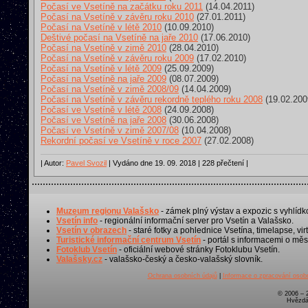
Počasí ve Vsetíně na začátku roku 2011
(14.04.2011)
Počasí na Vsetíně v závěru roku 2010
(27.01.2011)
Počasí na Vsetíně v létě 2010
(10.09.2010)
Deštivé počasí na Vsetíně na jaře 2010
(17.06.2010)
Počasí na Vsetíně v zimě 2010
(28.04.2010)
Počasí na Vsetíně v závěru roku 2009
(17.02.2010)
Počasí na Vsetíně v létě 2009
(25.09.2009)
Počasí na Vsetíně na jaře 2009
(08.07.2009)
Počasí na Vsetíně v zimě 2008/09
(14.04.2009)
Počasí na Vsetíně v závěru rekordně teplého roku 2008
(19.02.200
Počasí ve Vsetíně v létě 2008
(24.09.2008)
Počasí ve Vsetíně na jaře 2008
(30.06.2008)
Počasí ve Vsetíně v zimě 2007/08
(10.04.2008)
Rekordní počasí ve Vsetíně v roce 2007
(27.02.2008)
| Autor:
Pavel Svozil
| Vydáno dne 19. 09. 2018 | 228 přečtení |
Muzeum regionu Valašsko
- zámek plný výstav a expozic s vyhlídk
Vsetín info
- regionální informační server pro Vsetín a Valašsko.
Vsetín v obrazech
- staré fotky a pohlednice Vsetína, timelapse, virt
Turistické informační centrum Vsetín
- portál s informacemi o měst
Fotoklub Vsetín
- oficiální webové stránky Fotoklubu Vsetín.
Valašsky.cz
- valašsko-český a česko-valašský slovník.
Ochrana osobních údajů
|
Informace o zpracování osobn
© 2006 – 
Hvězdá