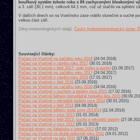
bouřkový systém tohoto roku s 84 zachycenými bleskovými vý
a 3. září (30,1 mm), celkově 64,1 mm, což už stačilo na splnění z
V dalších dnech se na Vsetínsko zase vrátilo slunečné a suché po
velkou část září.
Zdroj meteorologických údajů:
Český hydrometeorologický ústav 
Související články:
Počasí ve Vsetíně na začátku roku 2018
(24.04.2018)
Počasí na Vsetíně v závěru roku 2017
(30.01.2018)
Počasí na Vsetíně v létě 2017: opět horko a sucho
(11.09.2017)
Počasí ve Vsetíně na začátku roku 2017
(24.04.2017)
Počasí na Vsetíně v závěru roku 2016
(17.01.2017)
Počasí na Vsetíně v létě 2016
(23.09.2016)
Počasí ve Vsetíně na začátku roku 2016
(14.04.2016)
Počasí na Vsetíně v suchém a teplém roce 2015
(17.02.2016)
Počasí na Vsetíně během mimořádně horkého léta 2015
(30.09.20
Počasí na Vsetíně v rekordně teplém roce 2014
(30.01.2015)
Počasí na Vsetíně v létě 2014
(04.09.2014)
Počasí na Vsetíně během teplé zimy 2013/14
(11.04.2014)
Počasí na Vsetíně v roce 2013
(31.01.2014)
Počasí na Vsetíně v létě 2013: sucho a rekordní teploty
(27.08.201
Počasí na Vsetíně v roce 2012
(25.01.2013)
Arktické mrazy na Valašsku v únoru 2012
(17.02.2012)
Počasí na Vsetíně ve druhé polovině roku 2011
(19.01.2012)
Počasí ve Vsetíně na jaře 2011
(17.06.2011)