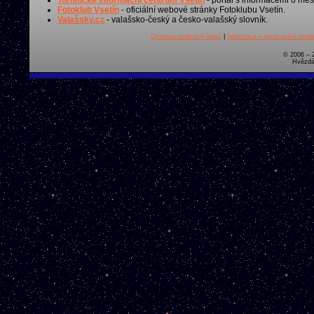
Fotoklub Vsetín
- oficiální webové stránky Fotoklubu Vsetín.
Valašsky.cz
- valašsko-český a česko-valašský slovník.
Ochrana osobních údajů
|
Informace o zpracování osobn
© 2006 – 
Hvězdá