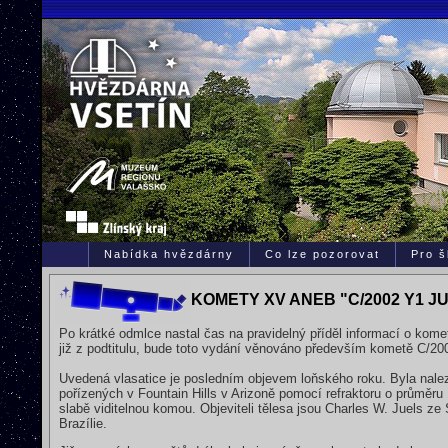
Nabídka hvězdárny
Co lze pozorovat
Pro š
KOMETY XV ANEB "C/2002 Y1 J
Po krátké odmlce nastal čas na pravidelný příděl informací o kome
již z podtitulu, bude toto vydání věnováno především kometě C/20
Uvedená vlasatice je posledním objevem loňského roku. Byla nale
pořízených v Fountain Hills v Arizoně pomocí refraktoru o průměru
slabě viditelnou komou. Objeviteli tělesa jsou Charles W. Juels z
Brazílie.