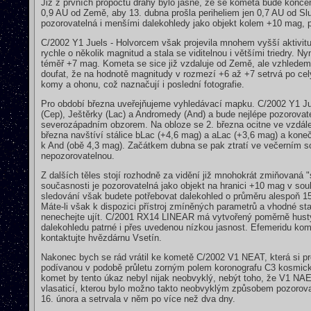
Již z prvních propočtů dráhy bylo jasné, že se kometa bude konc
0,9 AU od Země, aby 13. dubna prošla periheliem jen 0,7 AU od Sl
pozorovatelná i menšími dalekohledy jako objekt kolem +10 mag, pře
C/2002 Y1 Juels - Holvorcem však projevila mnohem vyšší aktivitu
rychle o několik magnitud a stala se viditelnou i většími triedry.
téměř +7 mag. Kometa se sice již vzdaluje od Země, ale vzhlede
doufat, že na hodnotě magnitudy v rozmezí +6 až +7 setrvá po cel
komy a ohonu, což naznačují i poslední fotografie.
Pro období března uveřejňujeme vyhledávací mapku. C/2002 Y1 Ju
(Cep), Ještěrky (Lac) a Andromedy (And) a bude nejlépe pozorova
severozápadním obzorem. Na obloze se 2. března ocitne ve vzdále
března navštíví stálice bLac (+4,6 mag) a aLac (+3,6 mag) a koneč
k And (obě 4,3 mag). Začátkem dubna se pak ztratí ve večerním s
nepozorovatelnou.
Z dalších těles stojí rozhodně za vidění již mnohokrát zmiňovan
současnosti je pozorovatelná jako objekt na hranici +10 mag v so
sledování však budete potřebovat dalekohled o průměru alespoň 
Máte-li však k dispozici přístroj zmíněných parametrů a vhodné st
nenechejte ujít. C/2001 RX14 LINEAR má vytvořený poměrně hustý
dalekohledu patrné i přes uvedenou nízkou jasnost. Efemeridu ko
kontaktujte hvězdárnu Vsetín.
Nakonec bych se rád vrátil ke kometě C/2002 V1 NEAT, která si p
podívanou v podobě průletu zorným polem koronografu C3 kosmi
komet by tento úkaz nebyl nijak neobvyklý, nebýt toho, že V1 NAET
vlasaticí, kterou bylo možno takto neobvyklým způsobem pozorova
16. února a setrvala v něm po více než dva dny.