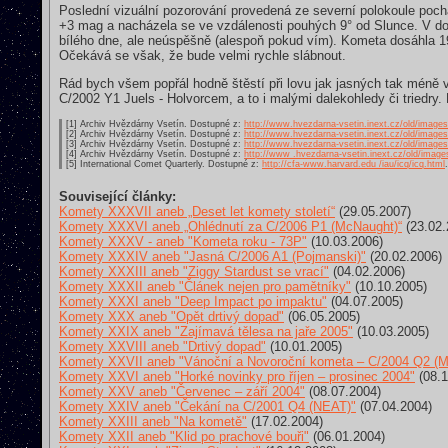
Poslední vizuální pozorování provedená ze severní polokoule poch
+3 mag a nacházela se ve vzdálenosti pouhých 9° od Slunce. V do
bílého dne, ale neúspěšně (alespoň pokud vím). Kometa dosáhla 19. 
Očekává se však, že bude velmi rychle slábnout.
Rád bych všem popřál hodně štěstí při lovu jak jasných tak méně
C/2002 Y1 Juels - Holvorcem, a to i malými dalekohledy či triedry
[1] Archiv Hvězdárny Vsetín. Dostupné z:
http://www.hvezdarna-vsetin.inext.cz/old/image
[2] Archiv Hvězdárny Vsetín. Dostupné z:
http://www.hvezdarna-vsetin.inext.cz/old/image
[3] Archiv Hvězdárny Vsetín. Dostupné z:
http://www.hvezdarna-vsetin.inext.cz/old/image
[4] Archiv Hvězdárny Vsetín. Dostupné z:
http://www .hvezdarna-vsetin.inext.cz/old/image
[5] International Comet Quarterly. Dostupné z:
http://cfa-www.harvard.edu /iau/icq/icq.html
.
Související články:
Komety XXXVII aneb „Deset let komety století“
(29.05.2007)
Komety XXXVI aneb „Ohlédnutí za C/2006 P1 (McNaught)“
(23.02.
Komety XXXV - aneb "Kometa roku - 73P"
(10.03.2006)
Komety XXXIV aneb "Jasná C/2006 A1 (Pojmanski)"
(20.02.2006)
Komety XXXIII aneb "Ziggy Stardust se vrací"
(04.02.2006)
Komety XXXII aneb "Článek nejen pro pamětníky"
(10.10.2005)
Komety XXXI aneb "Deep Impact po impaktu"
(04.07.2005)
Komety XXX aneb "Opět drtivý dopad"
(06.05.2005)
Komety XXIX aneb "Zajímavá tělesa na jaře 2005"
(10.03.2005)
Komety XXVIII aneb "Drtivý dopad"
(10.01.2005)
Komety XXVII aneb "Vánoční a Novoroční kometa – C/2004 Q2 (M
Komety XXVI aneb "Horké novinky pro říjen – prosinec 2004"
(08.1
Komety XXV aneb "Červenec – září 2004"
(08.07.2004)
Komety XXIV aneb "Čekání na C/2001 Q4 (NEAT)"
(07.04.2004)
Komety XXIII aneb "Na kometě"
(17.02.2004)
Komety XXII aneb "Klid po prachové bouři"
(06.01.2004)