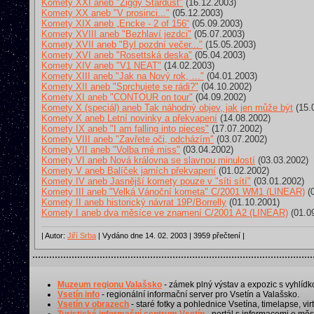
Komety XXI aneb "Ziggy Stardust"
(16.12.2003)
Komety XX aneb "V prosinci..."
(05.12.2003)
Komety XIX aneb „Encke - 2 of 156“
(05.09.2003)
Komety XVIII aneb "Bezhlaví jezdci"
(05.07.2003)
Komety XVII aneb "Byl pozdní večer..."
(15.05.2003)
Komety XVI aneb "Rosettská deska"
(05.04.2003)
Komety XIV aneb "V1 NEAT"
(14.02.2003)
Komety XIII aneb "Jak na Nový rok, …"
(04.01.2003)
Komety XII aneb "Sprchujete se rádi?"
(04.10.2002)
Komety XI aneb "CONTOUR on tour"
(04.09.2002)
Komety X (speciál) aneb Tak náhodný objev, jak jen může být
(15.
Komety X aneb Letní novinky a překvapení
(14.08.2002)
Komety IX aneb "I am falling into pieces"
(17.07.2002)
Komety VIII aneb "Zavřete oči, odcházím"
(03.07.2002)
Komety VII aneb "Volba mé miss"
(03.04.2002)
Komety VI aneb Nová královna se slavnou minulostí
(03.03.2002)
Komety V aneb Balíček jarních překvapení
(01.02.2002)
Komety IV aneb Jasnější komety pouze v "síti sítí"
(03.01.2002)
Komety III aneb "Velká Vánoční kometa" C/2001 WM1 (LINEAR)
(0
Komety II aneb historický návrat 19P/Borrelly
(01.10.2001)
Komety I aneb dva měsíce ve znamení C/2001 A2 (LINEAR)
(01.0
| Autor:
Jiří Srba
| Vydáno dne 14. 02. 2003 | 3959 přečtení |
Muzeum regionu Valašsko
- zámek plný výstav a expozic s vyhlídk
Vsetín info
- regionální informační server pro Vsetín a Valašsko.
Vsetín v obrazech
- staré fotky a pohlednice Vsetína, timelapse, virt
Turistické informační centrum Vsetín
- portál s informacemi o měst