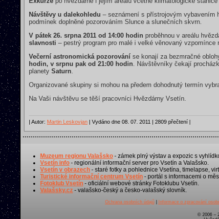
Exkurze
po hvězdárně i jejím areálu včetně klimatologické stani
Návštěvy u dalekohledu
– seznámení s přístrojovým vybavením h
podmínek doplněné pozorováním Slunce a slunečních skvrn.
V pátek 26. srpna 2011 od 14:00 hodin
proběhnou v areálu hvěz
slavnosti
– pestrý program pro malé i velké věnovaný vzpomínce 
Večerní astronomická pozorování
se konají za bezmračné obloh
hodin, v srpnu pak od 21:00 hodin
. Návštěvníky čekají procház
planety
Saturn
.
Organizované skupiny si mohou na předem dohodnutý termín vybrat
Na Vaši návštěvu se těší pracovníci Hvězdárny Vsetín.
| Autor:
Martin Leskovjan
| Vydáno dne 08. 07. 2011 | 2809 přečtení |
Muzeum regionu Valašsko
- zámek plný výstav a expozic s vyhlídk
Vsetín info
- regionální informační server pro Vsetín a Valašsko.
Vsetín v obrazech
- staré fotky a pohlednice Vsetína, timelapse, virt
Turistické informační centrum Vsetín
- portál s informacemi o měst
Fotoklub Vsetín
- oficiální webové stránky Fotoklubu Vsetín.
Valašsky.cz
- valašsko-český a česko-valašský slovník.
Ochrana osobních údajů
|
Informace o zpracování osobn
© 2006 – 