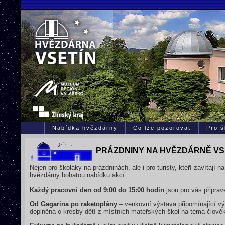
Nabídka hvězdárny
Co lze pozorovat
Pro š
PRÁZDNINY NA HVĚZDÁRNĚ VS
Nejen pro školáky na prázdninách, ale i pro turisty, kteří zavítají 
hvězdárny bohatou nabídku akcí.
Každý pracovní den od 9:00 do 15:00 hodin
jsou pro vás připrav
Od Gagarina po raketoplány
– venkovní výstava připomínající v
doplněná o kresby dětí z místních mateřských škol na téma člověk