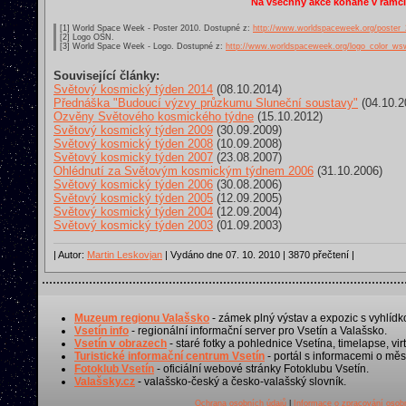
Na všechny akce konané v rámc
[1] World Space Week - Poster 2010. Dostupné z:
http://www.worldspaceweek.org/poster_
[2] Logo OSN.
[3] World Space Week - Logo. Dostupné z:
http://www.worldspaceweek.org/logo_color_ws
Související články:
Světový kosmický týden 2014
(08.10.2014)
Přednáška "Budoucí výzvy průzkumu Sluneční soustavy"
(04.10.2
Ozvěny Světového kosmického týdne
(15.10.2012)
Světový kosmický týden 2009
(30.09.2009)
Světový kosmický týden 2008
(10.09.2008)
Světový kosmický týden 2007
(23.08.2007)
Ohlédnutí za Světovým kosmickým týdnem 2006
(31.10.2006)
Světový kosmický týden 2006
(30.08.2006)
Světový kosmický týden 2005
(12.09.2005)
Světový kosmický týden 2004
(12.09.2004)
Světový kosmický týden 2003
(01.09.2003)
| Autor:
Martin Leskovjan
| Vydáno dne 07. 10. 2010 | 3870 přečtení |
Muzeum regionu Valašsko
- zámek plný výstav a expozic s vyhlídk
Vsetín info
- regionální informační server pro Vsetín a Valašsko.
Vsetín v obrazech
- staré fotky a pohlednice Vsetína, timelapse, virt
Turistické informační centrum Vsetín
- portál s informacemi o měst
Fotoklub Vsetín
- oficiální webové stránky Fotoklubu Vsetín.
Valašsky.cz
- valašsko-český a česko-valašský slovník.
Ochrana osobních údajů
|
Informace o zpracování osobn