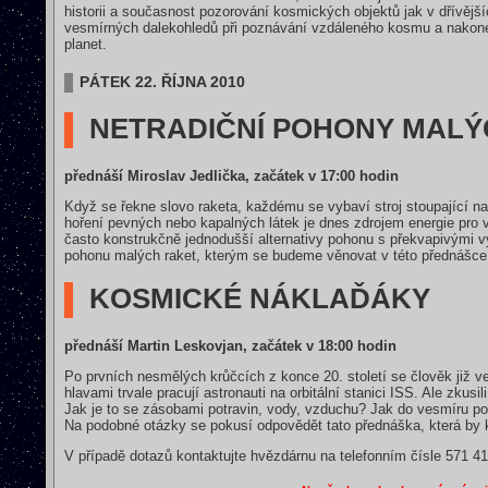
historii a současnost pozorování kosmických objektů jak v dřívějš
vesmírných dalekohledů při poznávání vzdáleného kosmu a nakonec 
planet.
PÁTEK 22. ŘÍJNA 2010
NETRADIČNÍ POHONY MALÝ
přednáší Miroslav Jedlička, začátek v 17:00 hodin
Když se řekne slovo raketa, každému se vybaví stroj stoupající 
hoření pevných nebo kapalných látek je dnes zdrojem energie pro vě
často konstrukčně jednodušší alternativy pohonu s překvapivými výs
pohonu malých raket, kterým se budeme věnovat v této přednášce
KOSMICKÉ NÁKLAĎÁKY
přednáší Martin Leskovjan, začátek v 18:00 hodin
Po prvních nesmělých krůčcích z konce 20. století se člověk již 
hlavami trvale pracují astronauti na orbitální stanici ISS. Ale zkus
Jak je to se zásobami potravin, vody, vzduchu? Jak do vesmíru p
Na podobné otázky se pokusí odpovědět tato přednáška, která by k
V případě dotazů kontaktujte hvězdárnu na telefonním čísle 571 4