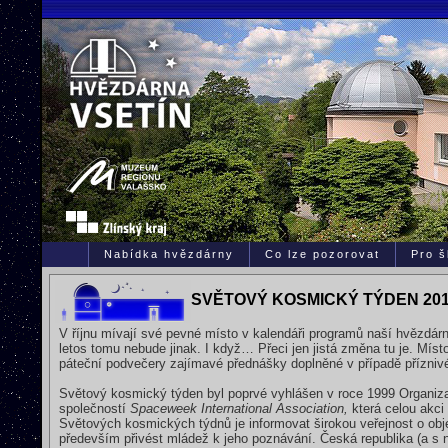
Nabídka hvězdárny
Co lze pozorovat
Pro š
SVĚTOVÝ KOSMICKÝ TÝDEN 20
V říjnu mívají své pevné místo v kalendáři programů naší hvězd
letos tomu nebude jinak. I když… Přeci jen jistá změna tu je. Mís
páteční podvečery zajímavé přednášky doplněné v případě přízniv
Světový kosmický týden byl poprvé vyhlášen v roce 1999 Organiz
společností
Spaceweek International Association,
která celou akci
Světových kosmických týdnů je informovat širokou veřejnost o obj
především přivést mládež k jeho poznávání. Česká republika (a s 