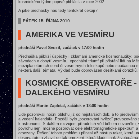
kosmického týdne poprvé přihlásila v roce 2002.
A jaké přednášky nás tedy tentokrát čekají?
PÁTEK 15. ŘÍJNA 2010
AMERIKA VE VESMÍRU
přednáší Pavel Svozil, začátek v 17:00 hodin
Přednáška přiblíží úspěchy i zklamání americké kosmonautiky: p
závodech o dobytí vesmíru, epochální triumf při přistání lidí na Mě
meziplanetárních sond či vesmírných teleskopů nebo současnou mez
některá další témata. Výklad bude doprovázen desítkami obrázků.
KOSMICKÉ OBSERVATOŘE - 
DALEKÉHO VESMÍRU
přednáší Martin Zapletal, začátek v 18:00 hodin
Lidé pozorovali noční oblohu již od nejstarších dob, a to předevší
a vedení kalendáře. Později bylo „pozorování hvězd“ provozováno z
k astronomii. S dalším rozvojem přírodních věd během novověku,
povrchu není možné pozorovat celé elektromagnetické spektrum a
omezeny. Řešení tohoto problému přinesl až nástup raket, které 
observatoře a zbavit se tak omezení, která klade jinak životodá