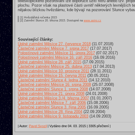
teleskopického pozorování lze doporučit užití filtrů anebo tzv. p
plochu. Pozor však na plastové části uvnitř některých levnějších te
nějakou blízkou hvězdárnu, kde bývají na pozorování Slunce vybav
[1] Hvězdářská ročenka 2015
[2] Zatmění Slunce 20. března 2015. Dostupné na
www.astro.cz
Související články:
Úplné zatmění Měsíce 27. července 2018
(11.07.2018)
Částečné zatmění Měsíce 7. srpna 2017
(17.07.2017)
Polostínové zatmění Měsíce 11. února 2017
(07.02.2017)
Polostínové zatmění Měsíce 16. září 2016
(16.09.2016)
Úplné zatmění Měsíce 28. září 2015
(17.09.2015)
Částečné zatmění Měsíce 25. dubna 2013
(17.04.2013)
Úplné zatmění Měsíce 10. prosince 2011
(28.11.2011)
Úplné zatmění Měsíce 15. června 2011
(30.05.2011)
Částečné zatmění Slunce 4. ledna 2011
(14.12.2010)
Částečné zatmění Měsíce 16. srpna 2008
(25.07.2008)
Částečné zatmění Slunce 1. srpna 2008
(14.07.2008)
Úplné zatmění Měsíce 21. února 2008
(24.01.2008)
Úplné zatmění Měsíce 3./4. března 2007
(31.01.2007)
Částečné zatmění Měsíce 7. září 2006
(15.08.2006)
Částečné zatmění Slunce 3. října 2005
(16.09.2005)
Úplné zatmění Měsíce 28. října 2004
(22.09.2004)
Úplné zatmění Měsíce 9. listopadu 2003
(14.09.2003)
| Autor:
Pavel Svozil
| Vydáno dne 04. 03. 2015 | 3305 přečtení |