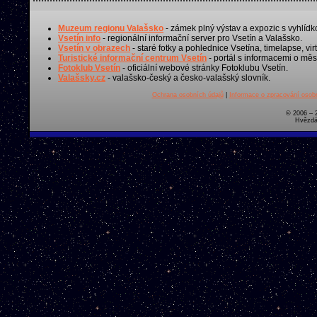
Muzeum regionu Valašsko
- zámek plný výstav a expozic s vyhlídk
Vsetín info
- regionální informační server pro Vsetín a Valašsko.
Vsetín v obrazech
- staré fotky a pohlednice Vsetína, timelapse, virt
Turistické informační centrum Vsetín
- portál s informacemi o měst
Fotoklub Vsetín
- oficiální webové stránky Fotoklubu Vsetín.
Valašsky.cz
- valašsko-český a česko-valašský slovník.
Ochrana osobních údajů
|
Informace o zpracování osobn
© 2006 – 
Hvězdá