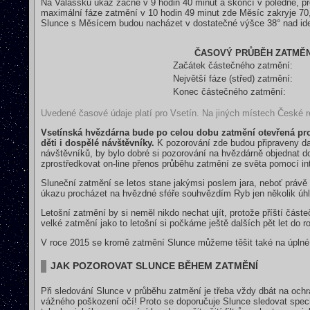
Na Valašsku úkaz začne v 9 hodin 40 minut a skončí v poledne, př
maximální fáze zatmění v 10 hodin 49 minut zde Měsíc zakryje 70
Slunce s Měsícem budou nacházet v dostatečné výšce 38° nad id
ČASOVÝ PRŮBĚH ZATMĚNÍ
Začátek částečného zatmění:
Největší fáze (střed) zatmění:
Konec částečného zatmění:
Uvedené časové údaje platí pro Vsetín. Na jiných místech České re
Vsetínská hvězdárna bude po celou dobu zatmění otevřená pro
děti i dospělé návštěvníky.
K pozorování zde budou připraveny dale
návštěvníků, by bylo dobré si pozorování na hvězdárně objednat d
zprostředkovat on-line přenos průběhu zatmění ze světa pomocí in
Sluneční zatmění se letos stane jakýmsi poslem jara, neboť právě
úkazu procházet na hvězdné sféře souhvězdím Ryb jen několik ú
Letošní zatmění by si neměl nikdo nechat ujít, protože příští čá
velké zatmění jako to letošní si počkáme ještě dalších pět let do r
V roce 2015 se kromě zatmění Slunce můžeme těšit také na úplné z
JAK POZOROVAT SLUNCE BĚHEM ZATMĚNÍ
Při sledování Slunce v průběhu zatmění je třeba vždy dbát na och
vážného poškození očí! Proto se doporučuje Slunce sledovat speciál