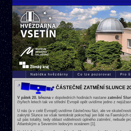
Nabídka hvězdárny
Co lze pozorovat
Pro š
ČÁSTEČNÉ ZATMĚNÍ SLUNCE 20
V pátek 20. března
v dopoledních hodinách nastane
zatmění Slu
čtyřech letech tak ve střední Evropě opět uvidíme jedno z nejúžas
U nás (a v celé Evropě) uvidíme částečnou fázi, ale ve skutečnos
zakryté Slunce se však tentokrát pokochají jen lidé na Faerských
už pás totality, tedy oblast viditelnosti úplného zatmění, nebude p
Atlantským a Severním ledovým oceánem [1].