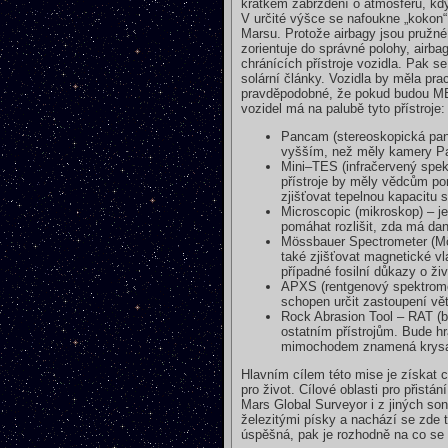
krátkém zabrždění o atmosféru, kdy
V určité výšce se nafoukne „kokon“
Marsu. Protože airbagy jsou pružné
zorientuje do správné polohy, airba
chránících přístroje vozidla. Pak 
solární články. Vozidla by měla p
pravděpodobné, že pokud budou ME
vozidel má na palubě tyto přístroje:
Pancam (stereoskopická pano
vyšším, než měly kamery Pat
Mini–TES (infračervený spekt
přístroje by měly vědcům pom
zjišťovat tepelnou kapacitu s
Microscopic (mikroskop) – j
pomáhat rozlišit, zda má da
Mössbauer Spectrometer (Mös
také zjišťovat magnetické vl
případné fosilní důkazy o ži
APXS (rentgenový spektrome
schopen určit zastoupení vě
Rock Abrasion Tool – RAT (b
ostatním přístrojům. Bude h
mimochodem znamená krysa) 
Hlavním cílem této mise je získat c
pro život. Cílové oblasti pro přist
Mars Global Surveyor i z jiných son
železitými písky a nachází se zde 
úspěšná, pak je rozhodně na co se t