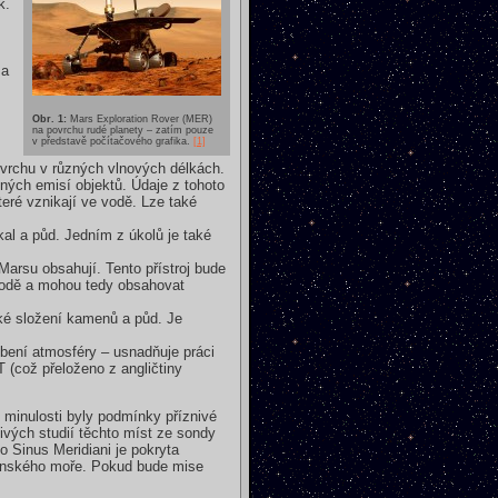
k.
 a
Obr. 1:
Mars Exploration Rover (MER)
na povrchu rudé planety – zatím pouze
v představě počítačového grafika.
[1]
vrchu v různých vlnových délkách.
ných emisí objektů. Údaje z tohoto
teré vznikají ve vodě. Lze také
al a půd. Jedním z úkolů je také
arsu obsahují. Tento přístroj bude
é vodě a mohou tedy obsahovat
ké složení kamenů a půd. Je
obení atmosféry – usnadňuje práci
 (což přeloženo z angličtiny
v minulosti byly podmínky příznivé
livých studií těchto míst ze sondy
o Sinus Meridiani je pokryta
rťanského moře. Pokud bude mise