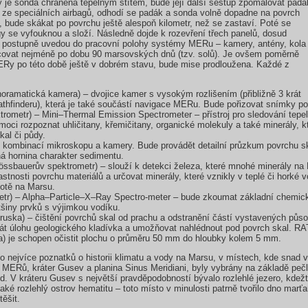
 je sonda chráněna tepelným štítem, bude její další sestup zpomalovat padá
 ze speciálních airbagů, odhodí se padák a sonda volně dopadne na povrch
, bude skákat po povrchu ještě alespoň kilometr, než se zastaví. Poté se
gy se vyfouknou a složí. Následně dojde k rozevření třech panelů, dosud
se postupně uvedou do pracovní polohy systémy MERu – kamery, antény, kola
racovat nejméně po dobu 90 marsovských dnů (tzv. solů). Je ovšem poměrně
Ry po této době ještě v dobrém stavu, bude mise prodloužena. Každé z
ramatická kamera) – dvojice kamer s vysokým rozlišením (přibližně 3 krát
hfinderu), která je také součástí navigace MERu. Bude pořizovat snímky po
rometr) – Mini–Thermal Emission Spectrometer – přístroj pro sledování tepel
oci rozpoznat uhličitany, křemičitany, organické molekuly a také minerály, k
kal či půdy.
e kombinací mikroskopu a kamery. Bude provádět detailní průzkum povrchu sk
ná hornina charakter sedimentu.
sbauerův spektrometr) – slouží k detekci železa, které mnohé minerály na M
astnosti povrchu materiálů a určovat minerály, které vznikly v teplé či hork
votě na Marsu.
tr) – Alpha–Particle–X–Ray Spectro-meter – bude zkoumat základní chemic
tšiny prvků s výjimkou vodíku.
ruska) – čištění povrchů skal od prachu a odstranění částí vystavených půs
rát úlohu geologického kladívka a umožňovat nahlédnout pod povrch skal. RAT
je schopen očistit plochu o průměru 50 mm do hloubky kolem 5 mm.
o nejvíce poznatků o historii klimatu a vody na Marsu, v místech, kde snad 
ání MERů, kráter Gusev a planina Sinus Meridiani, byly vybrány na základě peč
d. V kráteru Gusev s největší pravděpodobností bývalo rozlehlé jezero, kdežt
také rozlehlý ostrov hematitu – toto místo v minulosti patrně tvořilo dno ma
ěšit.