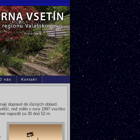
O nás
Kontakt
mají dopravit do různých oblastí
větší, než mělo v roce 1997 vozítko
ner najezdil za 30 dnů 52 m.
m