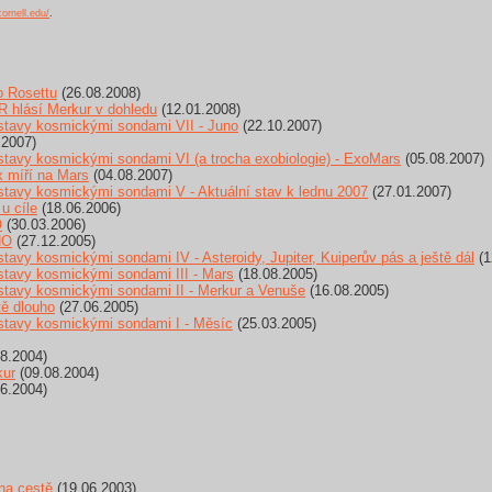
cornell.edu/
.
o Rosettu
(26.08.2008)
hlásí Merkur v dohledu
(12.01.2008)
tavy kosmickými sondami VII - Juno
(22.10.2007)
.2007)
tavy kosmickými sondami VI (a trocha exobiologie) - ExoMars
(05.08.2007)
 míří na Mars
(04.08.2007)
tavy kosmickými sondami V - Aktuální stav k lednu 2007
(27.01.2007)
u cíle
(18.06.2006)
O
(30.03.2006)
HO
(27.12.2005)
vy kosmickými sondami IV - Asteroidy, Jupiter, Kuiperův pás a ještě dál
(1
tavy kosmickými sondami III - Mars
(18.08.2005)
tavy kosmickými sondami II - Merkur a Venuše
(16.08.2005)
tě dlouho
(27.06.2005)
tavy kosmickými sondami I - Měsíc
(25.03.2005)
8.2004)
kur
(09.08.2004)
6.2004)
na cestě
(19.06.2003)