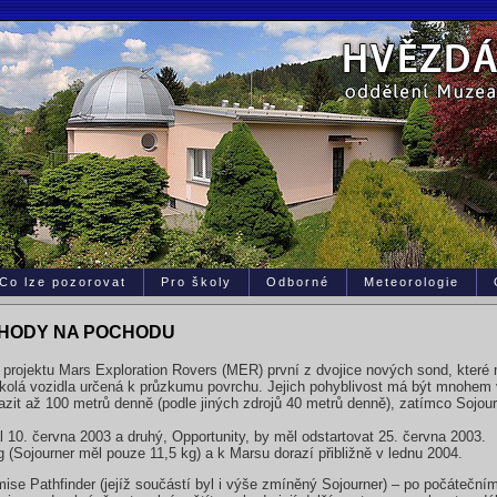
Co lze pozorovat
Pro školy
Odborné
Meteorologie
HODY NA POCHODU
 projektu Mars Exploration Rovers (MER) první z dvojice nových sond, které 
ikolá vozidla určená k průzkumu povrchu. Jejich pohyblivost má být mnohem 
it až 100 metrů denně (podle jiných zdrojů 40 metrů denně), zatímco Sojour
l 10. června 2003 a druhý, Opportunity, by měl odstartovat 25. června 2003.
Sojourner měl pouze 11,5 kg) a k Marsu dorazí přibližně v lednu 2004.
mise Pathfinder (jejíž součástí byl i výše zmíněný Sojourner) – po počáteční