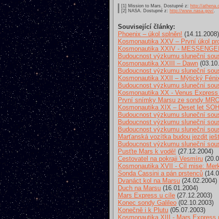
[1] Mission to Mars. Dostupné z:
http://athena.
[2] NASA. Dostupné z:
http://www.nasa.gov/
.
Související články:
Phoenix – úkol splněn!
(14.11.2008)
Kosmonautika XXV – První úkol pr
Kosmonautika XXIV - MESSENGER 
Budoucnost výzkumu sluneční sous
Kosmonautika XXIII – Dawn
(03.10
Budoucnost výzkumu sluneční sous
Kosmonautika XXII – Mýtický Fénix
Budoucnost výzkumu sluneční sous
Kosmonautika XX - Venus Express 
První snímky Marsu ze sondy MR
Kosmonautika XIX – Deset let SO
Budoucnost výzkumu sluneční sousta
Budoucnost výzkumu sluneční sous
Budoucnost výzkumu sluneční sous
Marťanská vozítka budou jezdit ješ
Budoucnost výzkumu sluneční sous
Pusťte Mars k vodě!
(27.12.2004)
Cestovatel na pokraji Vesmíru
(20.0
Kosmonautika XVII - Cíl mise: Mer
Sonda Cassini a pán prstenců
(14.0
Dvanáct kol na Marsu
(24.02.2004)
Duch na Marsu
(16.01.2004)
Mars Express u cíle
(27.12.2003)
Konec sondy Galileo
(02.10.2003)
Konečně i k Plutu
(05.07.2003)
Kosmonautika XIII - Mars Express 