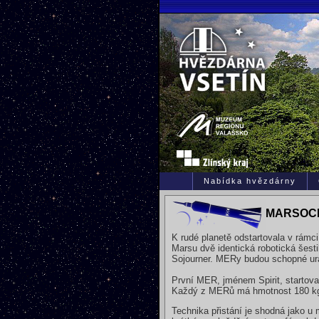
Nabídka hvězdárny
MARSOC
K rudé planetě odstartovala v rámci
Marsu dvě identická robotická šest
Sojourner. MERy budou schopné uraz
První MER, jménem Spirit, startova
Každý z MERů má hmotnost 180 kg (
Technika přistání je shodná jako u 