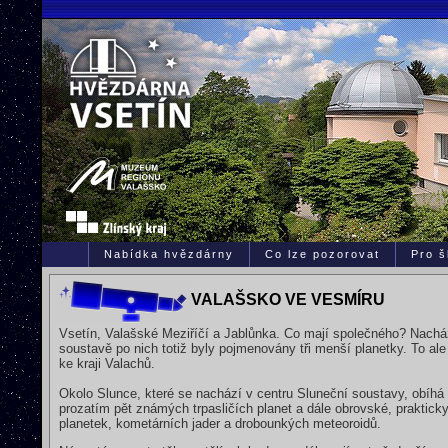
Nabídka hvězdárny
Co lze pozorovat
Pro š
VALAŠSKO VE VESMÍRU
Vsetín, Valašské Meziříčí a Jablůnka. Co mají společného? Nachá
soustavě po nich totiž byly pojmenovány tři menší planetky. To al
ke kraji Valachů.
Okolo Slunce, které se nachází v centru Sluneční soustavy, obíhá
prozatím pět známých trpasličích planet a dále obrovské, praktick
planetek, kometárních jader a drobounkých meteoroidů.