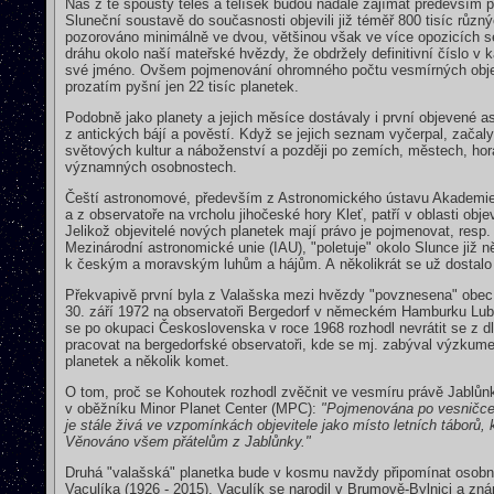
Nás z té spousty těles a tělísek budou nadále zajímat především p
Sluneční soustavě do současnosti objevili již téměř 800 tisíc různýc
pozorováno minimálně ve dvou, většinou však ve více opozicích s
dráhu okolo naší mateřské hvězdy, že obdržely definitivní číslo v 
své jméno. Ovšem pojmenování ohromného počtu vesmírných objek
prozatím pyšní jen 22 tisíc planetek.
Podobně jako planety a jejich měsíce dostávaly i první objevené a
z antických bájí a pověstí. Když se jejich seznam vyčerpal, začal
světových kultur a náboženství a později po zemích, městech, hor
významných osobnostech.
Čeští astronomové, především z Astronomického ústavu Akademie
a z observatoře na vrcholu jihočeské hory Kleť, patří v oblasti ob
Jelikož objevitelé nových planetek mají právo je pojmenovat, resp
Mezinárodní astronomické unie (IAU), "poletuje" okolo Slunce již n
k českým a moravským luhům a hájům. A několikrát se už dostalo 
Překvapivě první byla z Valašska mezi hvězdy "povznesena" obec
30. září 1972 na observatoři Bergedorf v německém Hamburku Lu
se po okupaci Československa v roce 1968 rozhodl nevrátit se z
pracovat na bergedorfské observatoři, kde se mj. zabýval výzkume
planetek a několik komet.
O tom, proč se Kohoutek rozhodl zvěčnit ve vesmíru právě Jablůnku
v oběžníku Minor Planet Center (MPC):
"Pojmenována po vesničce
je stále živá ve vzpomínkách objevitele jako místo letních táborů,
Věnováno všem přátelům z Jablůnky."
Druhá "valašská" planetka bude v kosmu navždy připomínat osobn
Vaculíka (1926 - 2015). Vaculík se narodil v Brumově-Bylnici a zná