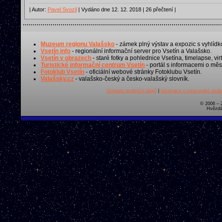
| Autor:
Pavel Svozil
| Vydáno dne 12. 12. 2018 | 26 přečtení |
Muzeum regionu Valašsko
- zámek plný výstav a expozic s vyhlídk
Vsetín info
- regionální informační server pro Vsetín a Valašsko.
Vsetín v obrazech
- staré fotky a pohlednice Vsetína, timelapse, virt
Turistické informační centrum Vsetín
- portál s informacemi o měst
Fotoklub Vsetín
- oficiální webové stránky Fotoklubu Vsetín.
Valašsky.cz
- valašsko-český a česko-valašský slovník.
Ochrana osobních údajů
|
Informace o zpracování osobn
© 2006 – 
Hvězdá