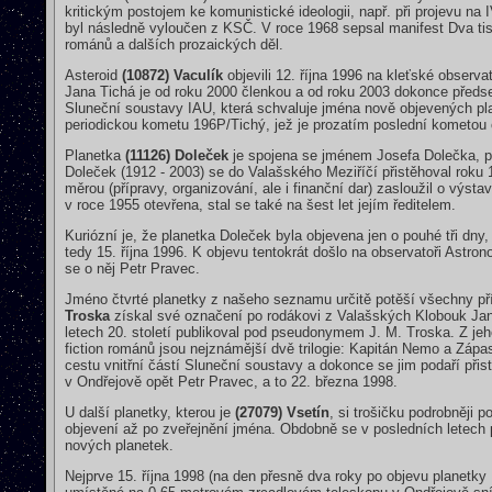
kritickým postojem ke komunistické ideologii, např. při projevu na
byl následně vyloučen z KSČ. V roce 1968 sepsal manifest Dva tisí
románů a dalších prozaických děl.
Asteroid
(10872) Vaculík
objevili 12. října 1996 na kleťské observa
Jana Tichá je od roku 2000 členkou a od roku 2003 dokonce předs
Sluneční soustavy IAU, která schvaluje jména nově objevených plan
periodickou kometu 196P/Tichý, jež je prozatím poslední kometou 
Planetka
(11126) Doleček
je spojena se jménem Josefa Dolečka, pr
Doleček (1912 - 2003) se do Valašského Meziříčí přistěhoval roku
měrou (přípravy, organizování, ale i finanční dar) zasloužil o výs
v roce 1955 otevřena, stal se také na šest let jejím ředitelem.
Kuriózní je, že planetka Doleček byla objevena jen o pouhé tři dny, 
tedy 15. října 1996. K objevu tentokrát došlo na observatoři Astr
se o něj Petr Pravec.
Jméno čtvrté planetky z našeho seznamu určitě potěší všechny přízn
Troska
získal své označení po rodákovi z Valašských Klobouk Janu
letech 20. století publikoval pod pseudonymem J. M. Troska. Z j
fiction románů jsou nejznámější dvě trilogie: Kapitán Nemo a Zápa
cestu vnitřní částí Sluneční soustavy a dokonce se jim podaří přist
v Ondřejově opět Petr Pravec, a to 22. března 1998.
U další planetky, kterou je
(27079) Vsetín
, si trošičku podrobněji p
objevení až po zveřejnění jména. Obdobně se v posledních letech 
nových planetek.
Nejprve 15. října 1998 (na den přesně dva roky po objevu planetk