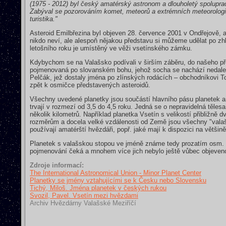
(1975 - 2012) byl český amatérský astronom a dlouholetý spolupra
Zabýval se pozorováním komet, meteorů a extrémních meteorologick
turistika."
Asteroid Emilbřezina byl objeven 28. července 2001 v Ondřejově,
nikdo neví, ale alespoň nějakou představu si můžeme udělat po zhl
letošního roku je umístěný ve věži vsetínského zámku.
Kdybychom se na Valašsko podívali v širším záběru, do našeho přeh
pojmenovaná po slovanském bohu, jehož socha se nachází nedaleko
Pelčák, jež dostaly jména po zlínských rodácích – obchodníkovi 
zpět k osmičce představených asteroidů.
Všechny uvedené planetky jsou součástí hlavního pásu planetek a 
trvají v rozmezí od 3,5 do 4,5 roku. Jedná se o nepravidelná těles
několik kilometrů. Například planetka Vsetín s velikostí přibliž
rozměrům a docela velké vzdálenosti od Země jsou všechny "valaš
používají amatérští hvězdáři, popř. jaké mají k dispozici na většin
Planetek s valašskou stopou ve jméně známe tedy prozatím osm. V
pojmenování čeká a mnohem více jich nebylo ještě vůbec objeven
Zdroje informací:
The International Astronomical Union - Minor Planet Center
Planetky se jmény vztahujícími se k Česku nebo Slovensku
Tichý, Miloš. Jména planetek v českých rukou
Svozil, Pavel. Vsetín mezi hvězdami
Archiv Hvězdárny Valašské Meziříčí