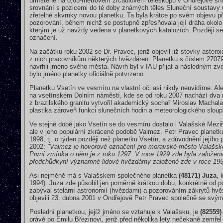
umístěné na 0,65-metrovém zrcadlovém teleskopu v Ondřejově sní
srovnání s pozicemi do té doby známých těles Sluneční soustavy 
zřetelné skvrnky novou planetku. Ta byla krátce po svém objevu 
pozorování, během nichž se postupně zpřesňovala její dráha okolo 
kterým je už navždy vedena v planetkových katalozích. Později se to
označení.
Na začátku roku 2002 se Dr. Pravec, jenž objevil již stovky astero
z nich pracovníkům některých hvězdáren. Planetku s číslem 27079
navrhli jméno svého města. Návrh byl v IAU přijat a následným zv
bylo jméno planetky oficiálně potvrzeno.
Planetku Vsetín ve vesmíru na vlastní oči asi nikdy neuvidíme. A
na vsetínském Dolním náměstí, kde se od roku 2007 nachází dva m
z brazilského granitu vytvořil akademický sochař Miroslav Machala
plastika zároveň funkci slunečních hodin a meteorologického sloup
Ve stejné době jako Vsetín se do vesmíru dostalo i Valašské Meziř
ale v jeho populární zkrácené podobě Valmez. Petr Pravec planet
1998, tj. o týden později než planetku Vsetín, a zdůvodnění jejíh
2002:
"Valmez je hovorové označení pro moravské město Valašské 
První zmínka o něm je z roku 1297. V roce 1929 zde byla založen
předchůdkyní významné lidové hvězdárny založené zde v roce 1955 
Asi nejméně má s Valašskem společného planetka
(48171) Juza
, 
1994). Juza zde působil jen poměrně krátkou dobu, konkrétně od 
zabýval stelární astronomií (hvězdami) a pozorováním zákrytů hvě
objevili 23. dubna 2001 v Ondřejově Petr Pravec společně se sv
Poslední planetkou, jejíž jméno se vztahuje k Valašsku, je
(82559)
právě po Emilu Březinovi, jenž před několika lety nečekaně zemř