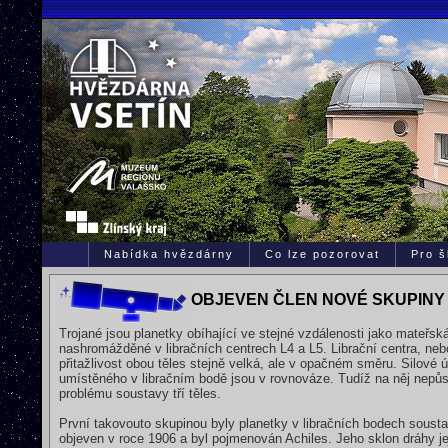
Nabídka hvězdárny
Co lze pozorovat
Pro š
OBJEVEN ČLEN NOVÉ SKUPINY
Trojané jsou planetky obíhající ve stejné vzdálenosti jako mateřs
nashromážděné v libračních centrech L4 a L5. Librační centra, neb
přitažlivost obou těles stejně velká, ale v opačném směru. Silové ú
umístěného v libračním bodě jsou v rovnováze. Tudíž na něj nepůso
problému soustavy tří těles.
První takovouto skupinou byly planetky v libračních bodech soustav
objeven v roce 1906 a byl pojmenován Achiles. Jeho sklon dráhy je