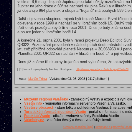
velikost 8,6 mag. Trojané Jupitera jsou také někdy rozdělování na
Jupiter na jeho dráze o 60° se nachází skupina Řeků a v libračním
již obsahuje 964 planetek a skupina "trojanů" má pouhých 599 člen
Další objevenou skupinou trojanů byli trojané Marsu. První těleso t
objevena v roce 1990 a nachází se v libračním bodě L5. Druhý troj
třetí o rok později a zbylé tři v roce 2001. Dnes je tedy známo šes
a pouze jeden v libračním bodě L4.
A konečně 21. srpna 2001 byla v rámci projektu Deep Ecliptic Su
QR322. Pozorování provedená v následujících šesti měsících vedl
let, což přibližně odpovídá planetě Neptun (a = 30,068963 AU peri
Planetka 2001 QR322 se nachází v libračním bodě L4 a její velikos
Dnes již známe tři skupiny trojanů a není vyloučeno, že takovýcht
[1] První Trojan planety Neptun. Dostupné z:
http://www.planetky.cz/article.php3?sid=70
.
| Autor:
Marián Trlica
| Vydáno dne 03. 03. 2003 | 2117 přečtení |
Muzeum regionu Valašsko
- zámek plný výstav a expozic s vyhlídk
Vsetín info
- regionální informační server pro Vsetín a Valašsko.
Vsetín v obrazech
- staré fotky a pohlednice Vsetína, timelapse, virt
Turistické informační centrum Vsetín
- portál s informacemi o měst
Fotoklub Vsetín
- oficiální webové stránky Fotoklubu Vsetín.
Valašsky.cz
- valašsko-český a česko-valašský slovník.
Ochrana osobních údajů
|
Informace o zpracování osobn