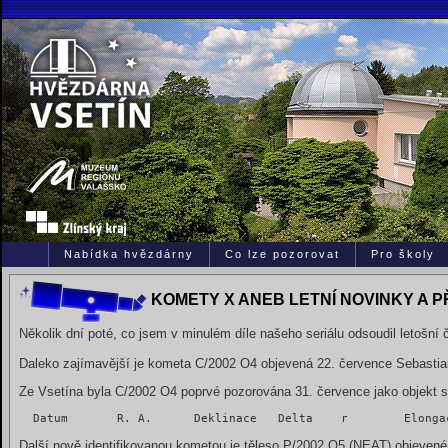
Nabídka hvězdárny
Co lze pozorovat
Pro školy
KOMETY X ANEB LETNÍ NOVINKY A 
Několik dní poté, co jsem v minulém díle našeho seriálu odsoudil letošní
Daleko zajímavější je kometa C/2002 O4 objevená 22. července Sebastia
Ze Vsetína byla C/2002 O4 poprvé pozorována 31. července jako objekt s
  Datum	      R. A.      Deklinace   Delta    r      
Další nově identifikovanou kometou je těleso P/2002 O5 (NEAT) objeven