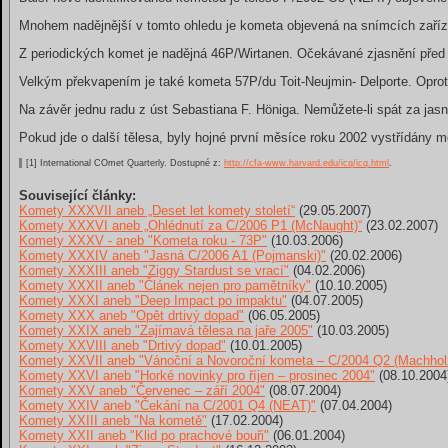
Mnohem nadějnější v tomto ohledu je kometa objevená na snímcích zaříz
Z periodických komet je nadějná 46P/Wirtanen. Očekávané zjasnění před
Velkým překvapením je také kometa 57P/du Toit-Neujmin- Delporte. Oproti 
Na závěr jednu radu z úst Sebastiana F. Höniga. Nemůžete-li spát za jas
Pokud jde o další tělesa, byly hojné první měsíce roku 2002 vystřídány 
[1] International COmet Quarterly. Dostupné z:
http://cfa-www.harvard.edu/icq/icq.html
.
Související články:
Komety XXXVII aneb „Deset let komety století“
(29.05.2007)
Komety XXXVI aneb „Ohlédnutí za C/2006 P1 (McNaught)“
(23.02.2007)
Komety XXXV - aneb "Kometa roku - 73P"
(10.03.2006)
Komety XXXIV aneb "Jasná C/2006 A1 (Pojmanski)"
(20.02.2006)
Komety XXXIII aneb "Ziggy Stardust se vrací"
(04.02.2006)
Komety XXXII aneb "Článek nejen pro pamětníky"
(10.10.2005)
Komety XXXI aneb "Deep Impact po impaktu"
(04.07.2005)
Komety XXX aneb "Opět drtivý dopad"
(06.05.2005)
Komety XXIX aneb "Zajímavá tělesa na jaře 2005"
(10.03.2005)
Komety XXVIII aneb "Drtivý dopad"
(10.01.2005)
Komety XXVII aneb "Vánoční a Novoroční kometa – C/2004 Q2 (Machhol
Komety XXVI aneb "Horké novinky pro říjen – prosinec 2004"
(08.10.2004
Komety XXV aneb "Červenec – září 2004"
(08.07.2004)
Komety XXIV aneb "Čekání na C/2001 Q4 (NEAT)"
(07.04.2004)
Komety XXIII aneb "Na kometě"
(17.02.2004)
Komety XXII aneb "Klid po prachové bouři"
(06.01.2004)