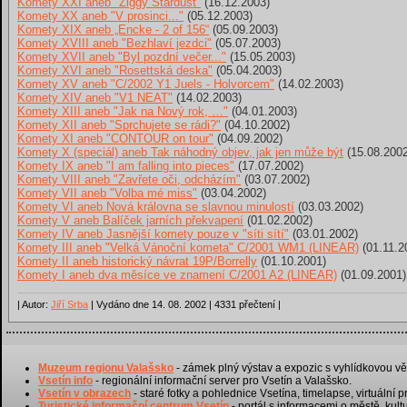
Komety XXI aneb "Ziggy Stardust"
(16.12.2003)
Komety XX aneb "V prosinci..."
(05.12.2003)
Komety XIX aneb „Encke - 2 of 156“
(05.09.2003)
Komety XVIII aneb "Bezhlaví jezdci"
(05.07.2003)
Komety XVII aneb "Byl pozdní večer..."
(15.05.2003)
Komety XVI aneb "Rosettská deska"
(05.04.2003)
Komety XV aneb "C/2002 Y1 Juels - Holvorcem"
(14.02.2003)
Komety XIV aneb "V1 NEAT"
(14.02.2003)
Komety XIII aneb "Jak na Nový rok, …"
(04.01.2003)
Komety XII aneb "Sprchujete se rádi?"
(04.10.2002)
Komety XI aneb "CONTOUR on tour"
(04.09.2002)
Komety X (speciál) aneb Tak náhodný objev, jak jen může být
(15.08.2002
Komety IX aneb "I am falling into pieces"
(17.07.2002)
Komety VIII aneb "Zavřete oči, odcházím"
(03.07.2002)
Komety VII aneb "Volba mé miss"
(03.04.2002)
Komety VI aneb Nová královna se slavnou minulostí
(03.03.2002)
Komety V aneb Balíček jarních překvapení
(01.02.2002)
Komety IV aneb Jasnější komety pouze v "síti sítí"
(03.01.2002)
Komety III aneb "Velká Vánoční kometa" C/2001 WM1 (LINEAR)
(01.11.2
Komety II aneb historický návrat 19P/Borrelly
(01.10.2001)
Komety I aneb dva měsíce ve znamení C/2001 A2 (LINEAR)
(01.09.2001)
| Autor:
Jiří Srba
| Vydáno dne 14. 08. 2002 | 4331 přečtení |
Muzeum regionu Valašsko
- zámek plný výstav a expozic s vyhlídkovou vě
Vsetín info
- regionální informační server pro Vsetín a Valašsko.
Vsetín v obrazech
- staré fotky a pohlednice Vsetína, timelapse, virtuální p
Turistické informační centrum Vsetín
- portál s informacemi o městě, kult