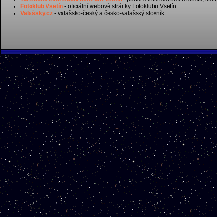
Fotoklub Vsetín
- oficiální webové stránky Fotoklubu Vsetín.
Valašsky.cz
- valašsko-český a česko-valašský slovník.