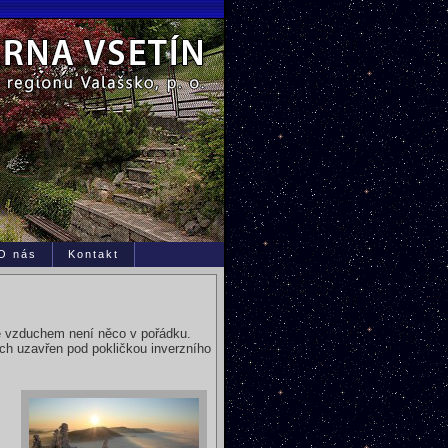
O nás
Kontakt
se vzduchem není něco v pořádku.
nách uzavřen pod pokličkou inverzního