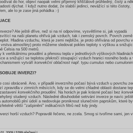
podívat do hor, objeví naopak velmi příjemný křišťálově průhledný, čistý a ně
adosti dýchat. I když nutno dodat, že slabší jedinci, nevážící si této čistoty,
m, ale to je zase jiná pohádka :-)
UACE
inverze
? Ale ještě dříve, než si na ní odpovíme, vysvětlíme si, jak vypadá
svítící na naši planetu ohřívá jak vzduch, tak i zemský povrch. Povrch země 
teplot. Hladina vzduchu, která je zemi nejblíže, je proto ohřívána od povrchu 
í vrstva atmosféry) proto můžeme sledovat pokles teploty s výškou a snižuj
pně Celsia na 500 metrů.
ky k vertikálnímu proudění a přenosu tepla v jednotlivých výškových hladiná
ýšce a snižující se teplotou překročí stoupající vzduch hranici rosného bodu 
mechanismem vytváří
konvekční oblačnost
např. typu
cumulus
nebo
cumuloni
SOBUJE INVERZI?
 cosi obráceně. Ano, v případě inverzního počasí bývá vzduch u povrchu ze
í zpravidla v zimních měsících, kdy se do velmi chladné oblasti dostane te
 zastavení
konvekčního proudění
. Na horách je pak krásné počasí bez
konvek
 nehybný studený vzduch. Následné dlouhodobé setrvání inverze je navíc ješ
automobilů plní údolí a nedovoluje proniknout slunečním paprskům, které by 
řetelně větší "zašpinění" indikačních filtrů než kdy jindy.
nverzi
horší vzduch? Popravdě řečeno, ne zcela. Smog si tvoříme sami, jen 
01. 2009 | 5399 přečtení |