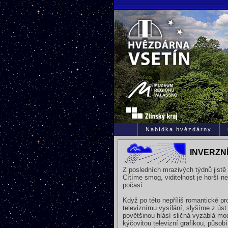
Nabídka hvězdárny
INVERZN
Z posledních mrazivých týdnů jistě
Cítíme smog, viditelnost je horší n
počasí.
Když po této nepříliš romantické
televiznímu vysílání, slyšíme z úst
povětšinou hlásí sličná vyzáblá mo
kýčovitou televizní grafikou, působ