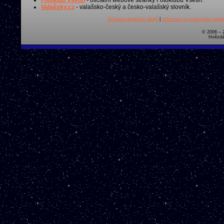
Valašsky.cz
- valašsko-český a česko-valašský slovník.
Ochrana osobních údajů
|
Informace o zpracování osobn
© 2006 – 
Hvězdá