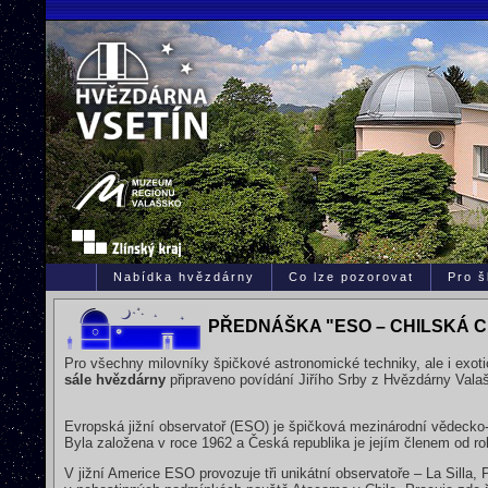
Nabídka hvězdárny
Co lze pozorovat
Pro š
PŘEDNÁŠKA "ESO – CHILSKÁ 
Pro všechny milovníky špičkové astronomické techniky, ale i exoti
sále hvězdárny
připraveno povídání Jiřího Srby z Hvězdárny Valaš
Evropská jižní observatoř (ESO) je špičková mezinárodní vědecko
Byla založena v roce 1962 a Česká republika je jejím členem od r
V jižní Americe ESO provozuje tři unikátní observatoře – La Silla, 