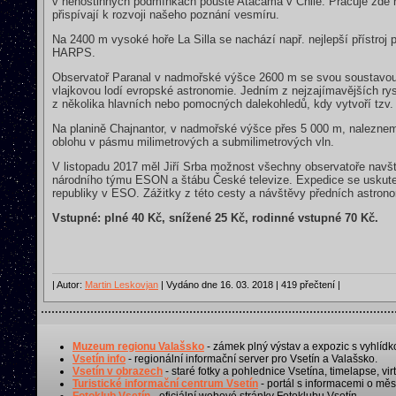
v nehostinných podmínkách pouště Atacama v Chile. Pracuje zde řa
přispívají k rozvoji našeho poznání vesmíru.
Na 2400 m vysoké hoře La Silla se nachází např. nejlepší přístroj p
HARPS.
Observatoř Paranal v nadmořské výšce 2600 m se svou soustavou 
vlajkovou lodí evropské astronomie. Jedním z nejzajímavějších r
z několika hlavních nebo pomocných dalekohledů, kdy vytvoří tzv. 
Na planině Chajnantor, v nadmořské výšce přes 5 000 m, naleznem
oblohu v pásmu milimetrových a submilimetrových vln.
V listopadu 2017 měl Jiří Srba možnost všechny observatoře navšt
národního týmu ESON a štábu České televize. Expedice se uskutečni
republiky v ESO. Zážitky z této cesty a návštěvy předních astronom
Vstupné: plné 40 Kč, snížené 25 Kč, rodinné vstupné 70 Kč.
| Autor:
Martin Leskovjan
| Vydáno dne 16. 03. 2018 | 419 přečtení |
Muzeum regionu Valašsko
- zámek plný výstav a expozic s vyhlídk
Vsetín info
- regionální informační server pro Vsetín a Valašsko.
Vsetín v obrazech
- staré fotky a pohlednice Vsetína, timelapse, virt
Turistické informační centrum Vsetín
- portál s informacemi o měst
Fotoklub Vsetín
- oficiální webové stránky Fotoklubu Vsetín.