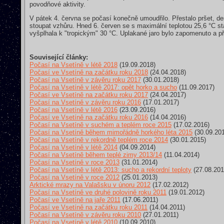
povodňové aktivity.
V pátek 4. června se počasí konečně umoudřilo. Přestalo pršet, de
stoupat vzhůru. Hned 6. červen se s maximální teplotou 25,6 °C st
vyšplhala k "tropickým" 30 °C. Uplakané jaro bylo zapomenuto a př
Související články:
Počasí na Vsetíně v létě 2018
(19.09.2018)
Počasí ve Vsetíně na začátku roku 2018
(24.04.2018)
Počasí na Vsetíně v závěru roku 2017
(30.01.2018)
Počasí na Vsetíně v létě 2017: opět horko a sucho
(11.09.2017)
Počasí ve Vsetíně na začátku roku 2017
(24.04.2017)
Počasí na Vsetíně v závěru roku 2016
(17.01.2017)
Počasí na Vsetíně v létě 2016
(23.09.2016)
Počasí ve Vsetíně na začátku roku 2016
(14.04.2016)
Počasí na Vsetíně v suchém a teplém roce 2015
(17.02.2016)
Počasí na Vsetíně během mimořádně horkého léta 2015
(30.09.20
Počasí na Vsetíně v rekordně teplém roce 2014
(30.01.2015)
Počasí na Vsetíně v létě 2014
(04.09.2014)
Počasí na Vsetíně během teplé zimy 2013/14
(11.04.2014)
Počasí na Vsetíně v roce 2013
(31.01.2014)
Počasí na Vsetíně v létě 2013: sucho a rekordní teploty
(27.08.201
Počasí na Vsetíně v roce 2012
(25.01.2013)
Arktické mrazy na Valašsku v únoru 2012
(17.02.2012)
Počasí na Vsetíně ve druhé polovině roku 2011
(19.01.2012)
Počasí ve Vsetíně na jaře 2011
(17.06.2011)
Počasí ve Vsetíně na začátku roku 2011
(14.04.2011)
Počasí na Vsetíně v závěru roku 2010
(27.01.2011)
Počasí na Vsetíně v létě 2010
(10.09.2010)