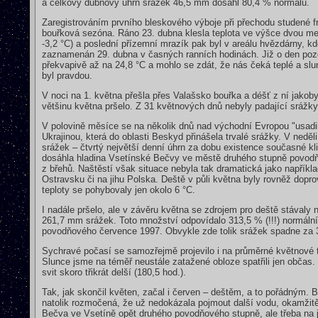
a celkový dubnový úhrn srážek 46,5 mm dosáhl 80,4 % normálu.
Zaregistrováním prvního bleskového výboje při přechodu studené fr
bouřková sezóna. Ráno 23. dubna klesla teplota ve výšce dvou m
-3,2 °C) a poslední přízemní mrazík pak byl v areálu hvězdárny, 
zaznamenán 29. dubna v časných ranních hodinách. Již o den pozdě
překvapivě až na 24,8 °C a mohlo se zdát, že nás čeká teplé a sl
byl pravdou.
V noci na 1. května přešla přes Valašsko bouřka a déšť z ní jako
většinu května pršelo. Z 31 květnových dnů nebyly padající srážk
V polovině měsíce se na několik dnů nad východní Evropou "usadil
Ukrajinou, která do oblasti Beskyd přinášela trvalé srážky. V nedě
srážek – čtvrtý největší denní úhrn za dobu existence současné kl
dosáhla hladina Vsetínské Bečvy ve městě druhého stupně povodňov
z břehů. Naštěstí však situace nebyla tak dramatická jako napřík
Ostravsku či na jihu Polska. Deště v půli května byly rovněž dop
teploty se pohybovaly jen okolo 6 °C.
I nadále pršelo, ale v závěru května se zdrojem pro deště stávaly
261,7 mm srážek. Toto množství odpovídalo 313,5 % (!!!) normální
povodňového července 1997. Obvykle zde tolik srážek spadne za 
Sychravé počasí se samozřejmě projevilo i na průměrné květnové t
Slunce jsme na téměř neustále zatažené obloze spatřili jen občas. 
svit skoro třikrát delší (180,5 hod.).
Tak, jak skončil květen, začal i červen – deštěm, a to pořádným.
natolik rozmočená, že už nedokázala pojmout další vodu, okamžitě
Bečva ve Vsetíně opět druhého povodňového stupně, ale třeba na jej