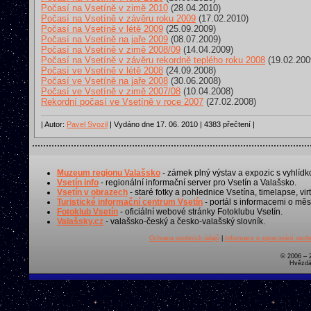
Počasí na Vsetíně v zimě 2010
(28.04.2010)
Počasí na Vsetíně v závěru roku 2009
(17.02.2010)
Počasí na Vsetíně v létě 2009
(25.09.2009)
Počasí na Vsetíně na jaře 2009
(08.07.2009)
Počasí na Vsetíně v zimě 2008/09
(14.04.2009)
Počasí na Vsetíně v závěru rekordně teplého roku 2008
(19.02.200
Počasí ve Vsetíně v létě 2008
(24.09.2008)
Počasí ve Vsetíně na jaře 2008
(30.06.2008)
Počasí ve Vsetíně v zimě 2007/08
(10.04.2008)
Rekordní počasí ve Vsetíně v roce 2007
(27.02.2008)
| Autor:
Pavel Svozil
| Vydáno dne 17. 06. 2010 | 4383 přečtení |
Muzeum regionu Valašsko
- zámek plný výstav a expozic s vyhlídk
Vsetín info
- regionální informační server pro Vsetín a Valašsko.
Vsetín v obrazech
- staré fotky a pohlednice Vsetína, timelapse, virt
Turistické informační centrum Vsetín
- portál s informacemi o měst
Fotoklub Vsetín
- oficiální webové stránky Fotoklubu Vsetín.
Valašsky.cz
- valašsko-český a česko-valašský slovník.
Ochrana osobních údajů
|
Informace o zpracování osobn
© 2006 – 
Hvězdá