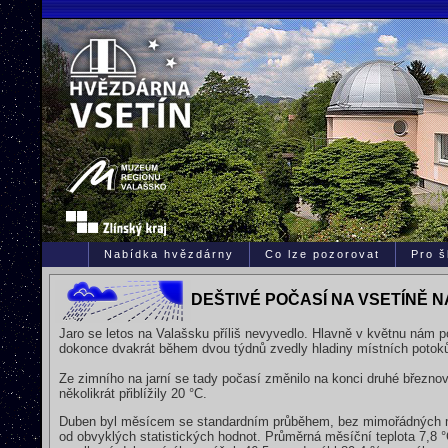
Nabídka hvězdárny
Co lze pozorovat
Pro š
DEŠTIVÉ POČASÍ NA VSETÍNĚ N
Jaro se letos na Valašsku příliš nevyvedlo. Hlavně v květnu nám 
dokonce dvakrát během dvou týdnů zvedly hladiny místních potoků a
Ze zimního na jarní se tady počasí změnilo na konci druhé březnov
několikrát přiblížily 20 °C.
Duben byl měsícem se standardním průběhem, bez mimořádných me
od obvyklých statistických hodnot. Průměrná měsíční teplota 7,8 