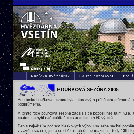
Nabídka hvězdárny
Co lze pozorovat
Pro š
BOUŘKOVÁ SEZÓNA 2008
Vsetínská bouřková sezóna byla letos svým průběhem průměrná, 
podprůměrná.
V tomto roce bouřková sezóna začala sice později než ta minulá, a
bouřce zachytil náš počítač blesků solidních 69 výbojů.
Den s největším počtem bleskových výbojů na sebe nechal poměrně
v závěru sezóny, jsme se dočkali letošního maxima – tedy 139 b