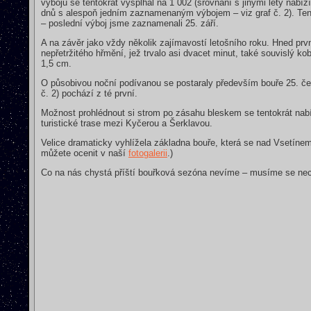
výbojů se tentokrát vyšplhal na 1 002 (srovnání s jinými léty nabízí
dnů s alespoň jedním zaznamenaným výbojem – viz graf č. 2). Te
– poslední výboj jsme zaznamenali 25. září.
A na závěr jako vždy několik zajímavostí letošního roku. Hned prvn
nepřetržitého hřmění, jež trvalo asi dvacet minut, také souvislý ko
1,5 cm.
O působivou noční podívanou se postaraly především bouře 25. čer
č. 2) pochází z té první.
Možnost prohlédnout si strom po zásahu bleskem se tentokrát nabí
turistické trase mezi Kyčerou a Šerklavou.
Velice dramaticky vyhlížela základna bouře, která se nad Vsetínem
můžete ocenit v naší
fotogalerii
.)
Co na nás chystá příští bouřková sezóna nevíme – musíme se nec