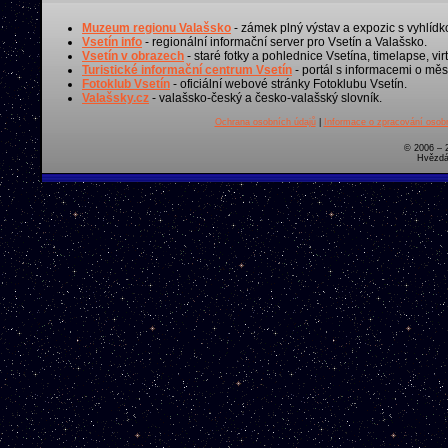
Muzeum regionu Valašsko
- zámek plný výstav a expozic s vyhlídk
Vsetín info
- regionální informační server pro Vsetín a Valašsko.
Vsetín v obrazech
- staré fotky a pohlednice Vsetína, timelapse, virt
Turistické informační centrum Vsetín
- portál s informacemi o měst
Fotoklub Vsetín
- oficiální webové stránky Fotoklubu Vsetín.
Valašsky.cz
- valašsko-český a česko-valašský slovník.
Ochrana osobních údajů
|
Informace o zpracování osobn
© 2006 – 
Hvězdá