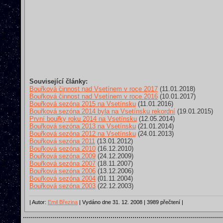
Související články:
Bouřková činnost nad Vsetínem v roce 2017
(11.01.2018)
Bouřková činnost nad Vsetínem v roce 2016
(10.01.2017)
Bouřková sezóna 2015 na Vsetínsku
(11.01.2016)
Bouřková sezóna 2014 byla na Vsetínsku rekordní
(19.01.2015)
První bouřky roku 2014 na Vsetínsku
(12.05.2014)
Bouřková sezóna 2013 na Vsetínsku
(21.01.2014)
Bouřková sezóna 2012 na Vsetínsku
(24.01.2013)
Bouřková sezóna 2011
(13.01.2012)
Bouřková sezóna 2010
(16.12.2010)
Bouřková sezóna 2009
(24.12.2009)
Bouřková sezóna 2007
(18.11.2007)
Bouřková sezóna 2006
(13.12.2006)
Bouřková sezóna 2004
(01.11.2004)
Bouřková sezóna 2003
(22.12.2003)
| Autor:
Emil Březina
| Vydáno dne 31. 12. 2008 | 3989 přečtení |