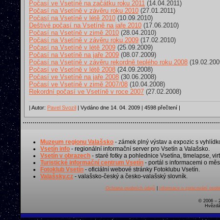
Počasí ve Vsetíně na začátku roku 2011
(14.04.2011)
Počasí na Vsetíně v závěru roku 2010
(27.01.2011)
Počasí na Vsetíně v létě 2010
(10.09.2010)
Deštivé počasí na Vsetíně na jaře 2010
(17.06.2010)
Počasí na Vsetíně v zimě 2010
(28.04.2010)
Počasí na Vsetíně v závěru roku 2009
(17.02.2010)
Počasí na Vsetíně v létě 2009
(25.09.2009)
Počasí na Vsetíně na jaře 2009
(08.07.2009)
Počasí na Vsetíně v závěru rekordně teplého roku 2008
(19.02.200
Počasí ve Vsetíně v létě 2008
(24.09.2008)
Počasí ve Vsetíně na jaře 2008
(30.06.2008)
Počasí ve Vsetíně v zimě 2007/08
(10.04.2008)
Rekordní počasí ve Vsetíně v roce 2007
(27.02.2008)
| Autor:
Pavel Svozil
| Vydáno dne 14. 04. 2009 | 4598 přečtení |
Muzeum regionu Valašsko
- zámek plný výstav a expozic s vyhlídk
Vsetín info
- regionální informační server pro Vsetín a Valašsko.
Vsetín v obrazech
- staré fotky a pohlednice Vsetína, timelapse, virt
Turistické informační centrum Vsetín
- portál s informacemi o měst
Fotoklub Vsetín
- oficiální webové stránky Fotoklubu Vsetín.
Valašsky.cz
- valašsko-český a česko-valašský slovník.
Ochrana osobních údajů
|
Informace o zpracování osobn
© 2006 – 
Hvězdá