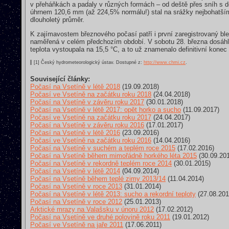
v přeháňkách a padaly v různých formách – od deště přes sníh s
úhrnem 120,6 mm (až 224,5% normálu!) stal na srážky nejbohatším
dlouholetý průměr.
K zajímavostem březnového počasí patří i první zaregistrovaný ble
naměřená v celém předchozím období. V sobotu 28. března dosáhl v
teplota vystoupala na 15,5 °C, a to už znamenalo definitivní konec
[1] Český hydrometeorologický ústav. Dostupné z:
http://www.chmi.cz
.
Související články:
Počasí na Vsetíně v létě 2018
(19.09.2018)
Počasí ve Vsetíně na začátku roku 2018
(24.04.2018)
Počasí na Vsetíně v závěru roku 2017
(30.01.2018)
Počasí na Vsetíně v létě 2017: opět horko a sucho
(11.09.2017)
Počasí ve Vsetíně na začátku roku 2017
(24.04.2017)
Počasí na Vsetíně v závěru roku 2016
(17.01.2017)
Počasí na Vsetíně v létě 2016
(23.09.2016)
Počasí ve Vsetíně na začátku roku 2016
(14.04.2016)
Počasí na Vsetíně v suchém a teplém roce 2015
(17.02.2016)
Počasí na Vsetíně během mimořádně horkého léta 2015
(30.09.20
Počasí na Vsetíně v rekordně teplém roce 2014
(30.01.2015)
Počasí na Vsetíně v létě 2014
(04.09.2014)
Počasí na Vsetíně během teplé zimy 2013/14
(11.04.2014)
Počasí na Vsetíně v roce 2013
(31.01.2014)
Počasí na Vsetíně v létě 2013: sucho a rekordní teploty
(27.08.201
Počasí na Vsetíně v roce 2012
(25.01.2013)
Arktické mrazy na Valašsku v únoru 2012
(17.02.2012)
Počasí na Vsetíně ve druhé polovině roku 2011
(19.01.2012)
Počasí ve Vsetíně na jaře 2011
(17.06.2011)