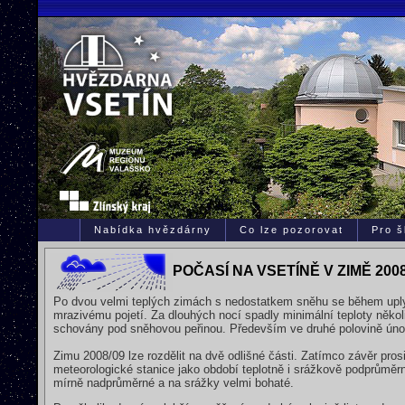
Nabídka hvězdárny
Co lze pozorovat
Pro š
POČASÍ NA VSETÍNĚ V ZIMĚ 2008
Po dvou velmi teplých zimách s nedostatkem sněhu se během uply
mrazivému pojetí. Za dlouhých nocí spadly minimální teploty něko
schovány pod sněhovou peřinou. Především ve druhé polovině únor
Zimu 2008/09 lze rozdělit na dvě odlišné části. Zatímco závěr pros
meteorologické stanice jako období teplotně i srážkově podprůměr
mírně nadprůměrné a na srážky velmi bohaté.