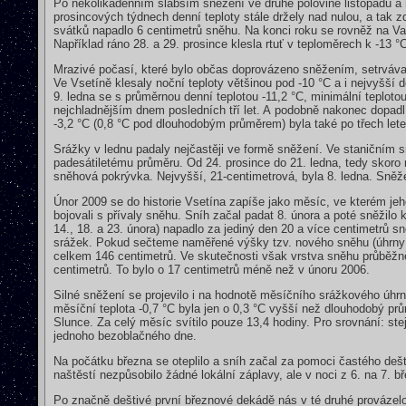
Po několikadenním slabším sněžení ve druhé polovině listopadu a 
prosincových týdnech denní teploty stále držely nad nulou, a tak
svátků napadlo 6 centimetrů sněhu. Na konci roku se rovněž na Va
Například ráno 28. a 29. prosince klesla rtuť v teploměrech k -13 °
Mrazivé počasí, které bylo občas doprovázeno sněžením, setrvávalo
Ve Vsetíně klesaly noční teploty většinou pod -10 °C a i nejvyšší
9. ledna se s průměrnou denní teplotou -11,2 °C, minimální teplot
nejchladnějším dnem posledních tří let. A podobně nakonec dopadl 
-3,2 °C (0,8 °C pod dlouhodobým průměrem) byla také po třech lete
Srážky v lednu padaly nejčastěji ve formě sněžení. Ve staničním
padesátiletému průměru. Od 24. prosince do 21. ledna, tedy skor
sněhová pokrývka. Nejvyšší, 21-centimetrová, byla 8. ledna. Sněž
Únor 2009 se do historie Vsetína zapíše jako měsíc, ve kterém je
bojovali s přívaly sněhu. Sníh začal padat 8. února a poté sněžilo
14., 18. a 23. února) napadlo za jediný den 20 a více centimetrů s
srážek. Pokud sečteme naměřené výšky tzv. nového sněhu (úhrny 
celkem 146 centimetrů. Ve skutečnosti však vrstva sněhu průběžně
centimetrů. To bylo o 17 centimetrů méně než v únoru 2006.
Silné sněžení se projevilo i na hodnotě měsíčního srážkového úhr
měsíční teplota -0,7 °C byla jen o 0,3 °C vyšší než dlouhodobý pr
Slunce. Za celý měsíc svítilo pouze 13,4 hodiny. Pro srovnání: st
jednoho bezoblačného dne.
Na počátku března se oteplilo a sníh začal za pomoci častého deš
naštěstí nezpůsobilo žádné lokální záplavy, ale v noci z 6. na 7. 
Po značně deštivé první březnové dekádě nás v té druhé provázelo 