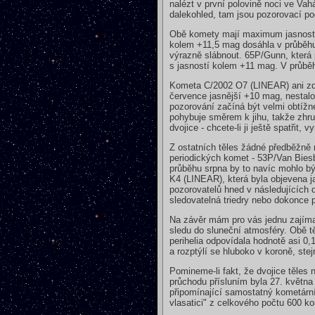
nalézt v první polovině noci ve Va
dalekohled, tam jsou pozorovací 
Obě komety mají maximum jasnosti j
kolem +11,5 mag dosáhla v průběhu 
výrazně slábnout. 65P/Gunn, která 
s jasností kolem +11 mag. V průběhu
Kometa C/2002 O7 (LINEAR) ani zda
července jasnější +10 mag, nestal
pozorování začíná být velmi obtížn
pohybuje směrem k jihu, takže zhr
dvojice - chcete-li ji ještě spatřit, vy
Z ostatních těles žádné předběžně 
periodických komet - 53P/Van Biesb
průběhu srpna by to navíc mohlo být
K4 (LINEAR), která byla objevena 
pozorovatelů hned v následujících 
sledovatelná triedry nebo dokonce
Na závěr mám pro vás jednu zajíma
sledu do sluneční atmosféry. Obě t
perihelia odpovídala hodnotě asi 0
a rozptýlí se hluboko v koroně, ste
Pomineme-li fakt, že dvojice těles 
průchodu přísluním byla 27. květn
připomínající samostatný kometárn
vlasatici" z celkového počtu 600 