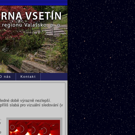
O nás
Kontakt
hledné době výrazně nezlepší.
íliš slabá pro vizuální sledování (v
.
y
e