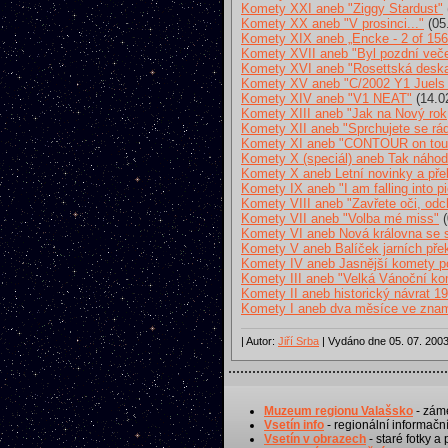
Komety XXI aneb "Ziggy Stardust"
Komety XX aneb "V prosinci..."
(05
Komety XIX aneb „Encke - 2 of 156
Komety XVII aneb "Byl pozdní večer
Komety XVI aneb "Rosettská desk
Komety XV aneb "C/2002 Y1 Juels 
Komety XIV aneb "V1 NEAT"
(14.0
Komety XIII aneb "Jak na Nový rok
Komety XII aneb "Sprchujete se rád
Komety XI aneb "CONTOUR on tou
Komety X (speciál) aneb Tak náhodn
Komety X aneb Letní novinky a př
Komety IX aneb "I am falling into p
Komety VIII aneb "Zavřete oči, od
Komety VII aneb "Volba mé miss"
(
Komety VI aneb Nová královna se s
Komety V aneb Balíček jarních pře
Komety IV aneb Jasnější komety pou
Komety III aneb "Velká Vánoční 
Komety II aneb historický návrat 19
Komety I aneb dva měsíce ve zna
| Autor:
Jiří Srba
| Vydáno dne 05. 07. 2003
Muzeum regionu Valašsko
- záme
Vsetín info
- regionální informační
Vsetín v obrazech
- staré fotky a