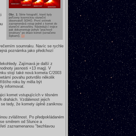
i
Obr. 1:
Série fotografií, které byly
pořízeny kosmickou sluneční
observatoří SOHO. První snímek
nu
zaznamenává vstup jedné z komet do
sluneční atmosféry. Následující trojice
pak dokumentuje pohyb "prachové
struktury" po dráze komet (označeno
šipkami).
[1]
 večerním soumraku. Navíc se rychle
tejná poznámka jako předchozí
lekohledy. Zajímavá je další z
hodnoty jasnosti +13 mag). V
mínku stojí také nová kometa C/2003
tární povahu potvrdilo několik
íštího roku by měla být
y informovat.
ici komet vstupujících v těsném
h drahách. Vzdálenost jejich
 se tedy, že komety úplně zaniknou
 jinou zvláštnost. Po předpokládaném
í se směrem od Slunce a
 třetí zaznamenanou "bezhlavou