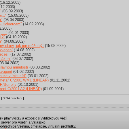
(16.12.2003)
.12.2003)
“
(05.09.2003)
..."
(15.05.2003)
a"
(05.04.2003)
- Holvorcem"
(14.02.2003)
2.2003)
, …"
(04.01.2003)
i?"
(04.10.2002)
r"
(04.09.2002)
ý objev, jak jen může být
(15.08.2002)
ekvapení
(14.08.2002)
ieces"
(17.07.2002)
cházím"
(03.07.2002)
03.04.2002)
lavnou minulostí
(03.03.2002)
kvapení
(01.02.2002)
ze v "síti sítí"
(03.01.2002)
kometa" C/2001 WM1 (LINEAR)
(01.11.2001)
P/Borrelly
(01.10.2001)
mení C/2001 A2 (LINEAR)
(01.09.2001)
 | 3694 přečtení |
k plný výstav a expozic s vyhlídkovou věží.
 server pro Vsetín a Valašsko.
 pohlednice Vsetína, timelapse, virtuální prohlídky.