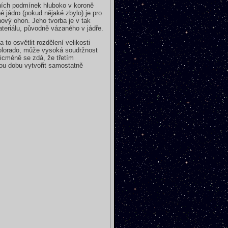
émních podmínek hluboko v koroně
jádro (pokud nějaké zbylo) je pro
vý ohon. Jeho tvorba je v tak
teriálu, původně vázaného v jádře.
o osvětlit rozdělení velikosti
Colorado, může vysoká soudržnost
Nicméně se zdá, že třetím
ou dobu vytvořit samostatně