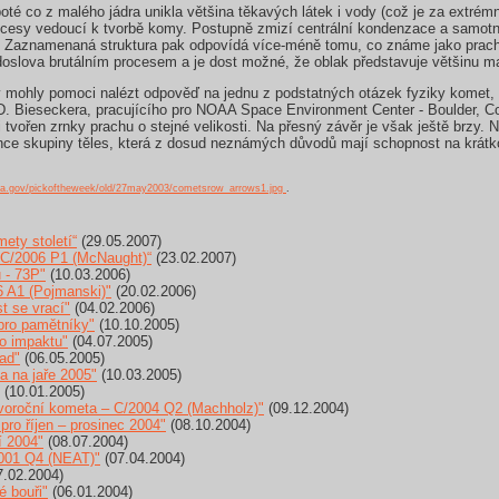
 poté co z malého jádra unikla většina těkavých látek i vody (což je za extr
cesy vedoucí k tvorbě komy. Postupně zmizí centrální kondenzace a samotné 
 Zaznamenaná struktura pak odpovídá více-méně tomu, co známe jako pracho
doslova brutálním procesem a je dost možné, že oblak představuje většinu ma
 mohly pomoci nalézt odpověď na jednu z podstatných otázek fyziky komet, a t
. D. Bieseckera, pracujícího pro NOAA Space Environment Center - Boulder, 
 tvořen zrnky prachu o stejné velikosti. Na přesný závěr je však ještě brzy. 
nce skupiny těles, která z dosud neznámých důvodů mají schopnost na krátk
sa.gov/pickoftheweek/old/27may2003/cometsrow_arrows1.jpg
.
ety století“
(29.05.2007)
 C/2006 P1 (McNaught)“
(23.02.2007)
 - 73P"
(10.03.2006)
 A1 (Pojmanski)"
(20.02.2006)
t se vrací"
(04.02.2006)
pro pamětníky"
(10.10.2005)
o impaktu"
(04.07.2005)
ad"
(06.05.2005)
 na jaře 2005"
(10.03.2005)
(10.01.2005)
oroční kometa – C/2004 Q2 (Machholz)"
(09.12.2004)
ro říjen – prosinec 2004"
(08.10.2004)
í 2004"
(08.07.2004)
001 Q4 (NEAT)"
(07.04.2004)
.02.2004)
é bouři"
(06.01.2004)