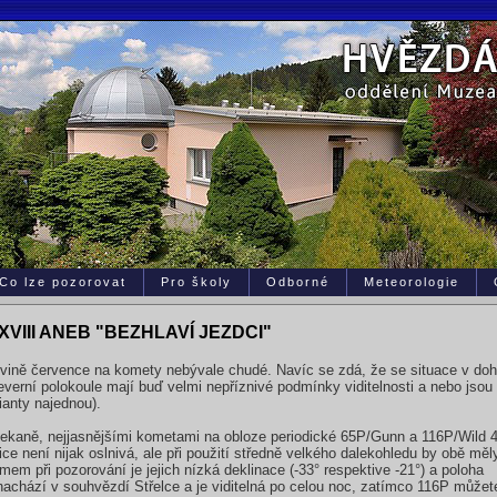
Co lze pozorovat
Pro školy
Odborné
Meteorologie
VIII ANEB "BEZHLAVÍ JEZDCI"
polovině července na komety nebývale chudé. Navíc se zdá, že se situace v do
erní polokoule mají buď velmi nepříznivé podmínky viditelnosti a nebo jsou př
ianty najednou).
čekaně, nejjasnějšími kometami na obloze periodické 65P/Gunn a 116P/Wild 4
ice není nijak oslnivá, ale při použití středně velkého dalekohledu by obě měl
em při pozorování je jejich nízká deklinace (-33° respektive -21°) a poloha
achází v souhvězdí Střelce a je viditelná po celou noc, zatímco 116P můžet