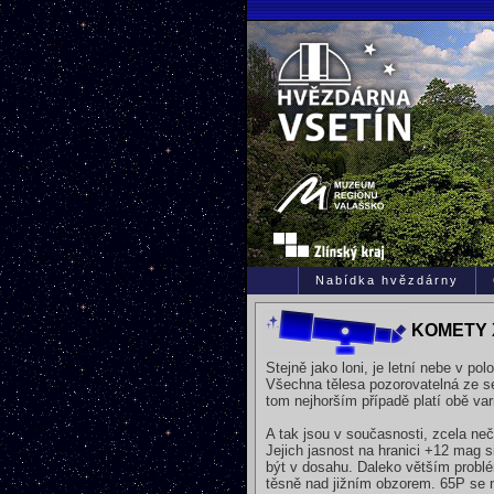
Nabídka hvězdárny
KOMETY X
Stejně jako loni, je letní nebe v 
Všechna tělesa pozorovatelná ze sev
tom nejhorším případě platí obě var
A tak jsou v současnosti, zcela ne
Jejich jasnost na hranici +12 mag s
být v dosahu. Daleko větším problém
těsně nad jižním obzorem. 65P se n