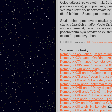
Celou událost lze vysvětlit tak, že
pravděpodobné), jsou přerušeny pro
své malé rozměry nepozorovatelné.
těsné blízkosti Slunce pro kometu 
Studie tohoto prachového oblaku by
částic vázaných v jádře. Podle Dr
ohonu znamenat, že je z větší části
pozorováním byla potvrzena existe
existující prachový ohon.
[1] SOHO. Dostupné z:
http://soho.nascom.na
Související články:
Komety XXXVII aneb „Deset let kom
Komety XXXVI aneb „Ohlédnutí za
Komety XXXV - aneb "Kometa roku
Komety XXXIV aneb "Jasná C/2006
Komety XXXIII aneb "Ziggy Stardus
Komety XXXII aneb "Článek nejen 
Komety XXXI aneb "Deep Impact p
Komety XXX aneb "Opět drtivý dop
Komety XXIX aneb "Zajímavá tělesa
Komety XXVIII aneb "Drtivý dopad"
Komety XXVII aneb "Vánoční a Nov
Komety XXVI aneb "Horké novinky p
Komety XXV aneb "Červenec – zář
Komety XXIV aneb "Čekání na C/2
Komety XXIII aneb "Na kometě"
(17
Komety XXII aneb "Klid po prachov