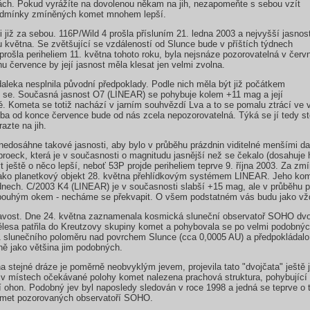
hách. Pokud vyrážíte na dovolenou někam na jih, nezapomeňte s sebou vzít
podmínky zmíněných komet mnohem lepší.
iž za sebou. 116P/Wild 4 prošla přísluním 21. ledna 2003 a nejvyšší jasnost
května. Se zvětšující se vzdáleností od Slunce bude v příštích týdnech
prošla periheliem 11. května tohoto roku, byla nejsnáze pozorovatelná v červ
 července by její jasnost měla klesat jen velmi zvolna.
leka nesplnila původní předpoklady. Podle nich měla být již počátkem
o se. Současná jasnost O7 (LINEAR) se pohybuje kolem +11 mag a její
é. Kometa se totiž nachází v jarním souhvězdí Lva a to se pomalu ztrácí ve
uba od konce července bude od nás zcela nepozorovatelná. Týká se jí tedy s
razte na jih.
nedosáhne takové jasnosti, aby bylo v průběhu prázdnin viditelné menšími da
roeck, která je v současnosti o magnitudu jasnější než se čekalo (dosahuje 
 ještě o něco lepší, neboť 53P projde periheliem teprve 9. října 2003. Za z
jako planetkový objekt 28. května přehlídkovým systémem LINEAR. Jeho kome
dnech. C/2003 K4 (LINEAR) je v současnosti slabší +15 mag, ale v průběhu př
 pouhým okem - necháme se překvapit. O všem podstatném vás budu jako vžd
vost. Dne 24. května zaznamenala kosmická sluneční observatoř SOHO dvoj
ělesa patřila do Kreutzovy skupiny komet a pohybovala se po velmi podobnýc
,1 slunečního poloměru nad povrchem Slunce (cca 0,0005 AU) a předpokládalo
jně jako většina jim podobných.
na stejné dráze je poměrně neobvyklým jevem, projevila tato "dvojčata" ještě
a v místech očekávané polohy komet nalezena prachová struktura, pohybujíc
í ohon. Podobný jev byl naposledy sledován v roce 1998 a jedná se teprve o
komet pozorovaných observatoří SOHO.