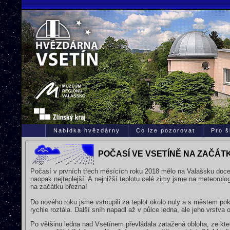
Nabídka hvězdárny
Co lze pozorovat
Pro š
POČASÍ VE VSETÍNĚ NA ZAČÁT
Počasí v prvních třech měsících roku 2018 mělo na Valašsku doce
naopak nejteplejší. A nejnižší teplotu celé zimy jsme na meteoro
na začátku března!
Do nového roku jsme vstoupili za teplot okolo nuly a s městem po
rychle roztála. Další sníh napadl až v půlce ledna, ale jeho vrstva
Po většinu ledna nad Vsetínem převládala zatažená obloha, ze které