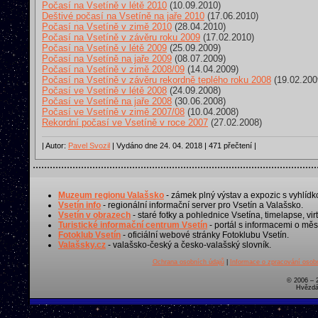
Počasí na Vsetíně v létě 2010
(10.09.2010)
Deštivé počasí na Vsetíně na jaře 2010
(17.06.2010)
Počasí na Vsetíně v zimě 2010
(28.04.2010)
Počasí na Vsetíně v závěru roku 2009
(17.02.2010)
Počasí na Vsetíně v létě 2009
(25.09.2009)
Počasí na Vsetíně na jaře 2009
(08.07.2009)
Počasí na Vsetíně v zimě 2008/09
(14.04.2009)
Počasí na Vsetíně v závěru rekordně teplého roku 2008
(19.02.200
Počasí ve Vsetíně v létě 2008
(24.09.2008)
Počasí ve Vsetíně na jaře 2008
(30.06.2008)
Počasí ve Vsetíně v zimě 2007/08
(10.04.2008)
Rekordní počasí ve Vsetíně v roce 2007
(27.02.2008)
| Autor:
Pavel Svozil
| Vydáno dne 24. 04. 2018 | 471 přečtení |
Muzeum regionu Valašsko
- zámek plný výstav a expozic s vyhlídk
Vsetín info
- regionální informační server pro Vsetín a Valašsko.
Vsetín v obrazech
- staré fotky a pohlednice Vsetína, timelapse, virt
Turistické informační centrum Vsetín
- portál s informacemi o měst
Fotoklub Vsetín
- oficiální webové stránky Fotoklubu Vsetín.
Valašsky.cz
- valašsko-český a česko-valašský slovník.
Ochrana osobních údajů
|
Informace o zpracování osobn
© 2006 – 
Hvězdá