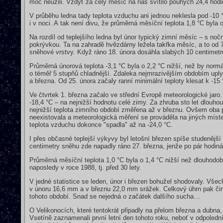
moc neužili. Vždyť za celý měsíc na nás svítilo pouhých 24,4 hodi
V průběhu ledna tady teplota vzduchu ani jednou neklesla pod -10
i v noci. A tak není divu, že průměrná měsíční teplota 1,8 °C byl
Na rozdíl od teplejšího ledna byl únor typický zimní měsíc – s no
pokrývkou. Ta na zahradě hvězdárny ležela takřka měsíc, a to od 
sněhové vrstvy. Když ráno 18. února dosáhla slabých 10 centimetrů
Průměrná únorová teplota -3,1 °C byla o 2,2 °C nižší, než by norm
o téměř 5 stupňů chladnější. Zdaleka nejmrazivějším obdobím upl
a března. Od 25. února začaly ranní minimální teploty klesat k -15
Ve čtvrtek 1. března začalo ve střední Evropě meteorologické jaro.
-18,4 °C – na nejnižší hodnotu celé zimy. Za zhruba sto let dlouhou
nejnižší teplota zimního období změřena až v březnu. Ovšem oba př
neexistovala a meteorologická měření se prováděla na jiných míst
teplota vzduchu dokonce "spadla" až na -24,0 °C.
I přes občasné teplejší výkyvy byl letošní březen spíše studenějš
centimetry sněhu zde napadly ráno 27. března, jenže po pár hodiná
Průměrná měsíční teplota 1,0 °C byla o 1,4 °C nižší než dlouhodobý
naposledy v roce 1988, tj. před 30 lety.
V jedné statistice se leden, únor i březen bohužel shodovaly. Vš
v únoru 16,6 mm a v březnu 22,0 mm srážek. Celkový úhrn pak č
tohoto období. Snad se nejedná o začátek dalšího sucha…
O Velikonocích, které tentokrát připadly na přelom března a dubna,
Vsetíně zaznamenali první letní den tohoto roku, neboť v odpoledn