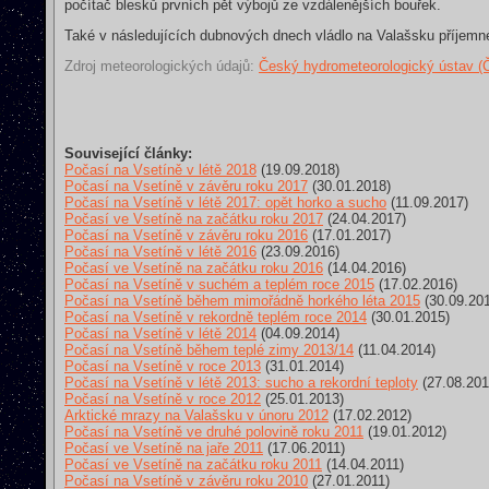
počítač blesků prvních pět výbojů ze vzdálenějších bouřek.
Také v následujících dubnových dnech vládlo na Valašsku příjemn
Zdroj meteorologických údajů:
Český hydrometeorologický ústav 
Související články:
Počasí na Vsetíně v létě 2018
(19.09.2018)
Počasí na Vsetíně v závěru roku 2017
(30.01.2018)
Počasí na Vsetíně v létě 2017: opět horko a sucho
(11.09.2017)
Počasí ve Vsetíně na začátku roku 2017
(24.04.2017)
Počasí na Vsetíně v závěru roku 2016
(17.01.2017)
Počasí na Vsetíně v létě 2016
(23.09.2016)
Počasí ve Vsetíně na začátku roku 2016
(14.04.2016)
Počasí na Vsetíně v suchém a teplém roce 2015
(17.02.2016)
Počasí na Vsetíně během mimořádně horkého léta 2015
(30.09.20
Počasí na Vsetíně v rekordně teplém roce 2014
(30.01.2015)
Počasí na Vsetíně v létě 2014
(04.09.2014)
Počasí na Vsetíně během teplé zimy 2013/14
(11.04.2014)
Počasí na Vsetíně v roce 2013
(31.01.2014)
Počasí na Vsetíně v létě 2013: sucho a rekordní teploty
(27.08.201
Počasí na Vsetíně v roce 2012
(25.01.2013)
Arktické mrazy na Valašsku v únoru 2012
(17.02.2012)
Počasí na Vsetíně ve druhé polovině roku 2011
(19.01.2012)
Počasí ve Vsetíně na jaře 2011
(17.06.2011)
Počasí ve Vsetíně na začátku roku 2011
(14.04.2011)
Počasí na Vsetíně v závěru roku 2010
(27.01.2011)