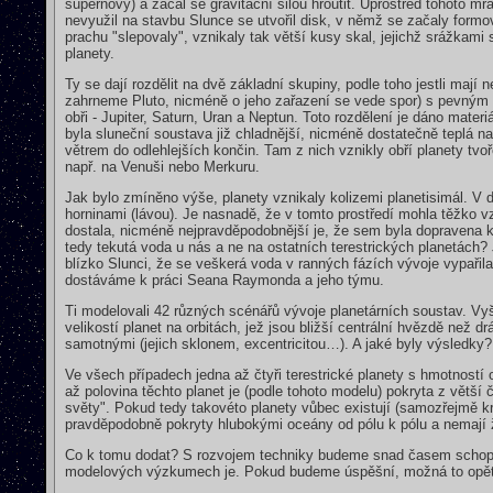
supernovy) a začal se gravitační silou hroutit. Uprostřed tohoto m
nevyužil na stavbu Slunce se utvořil disk, v němž se začaly formo
prachu "slepovaly", vznikaly tak větší kusy skal, jejichž srážkami 
planety.
Ty se dají rozdělit na dvě základní skupiny, podle toho jestli mají
zahrneme Pluto, nicméně o jeho zařazení se vede spor) s pevným po
obři - Jupiter, Saturn, Uran a Neptun. Toto rozdělení je dáno mater
byla sluneční soustava již chladnější, nicméně dostatečně teplá na
větrem do odlehlejších končin. Tam z nich vznikly obří planety tv
např. na Venuši nebo Merkuru.
Jak bylo zmíněno výše, planety vznikaly kolizemi planetisimál. V 
horninami (lávou). Je nasnadě, že v tomto prostředí mohla těžko v
dostala, nicméně nejpravděpodobnější je, že sem byla dopravena 
tedy tekutá voda u nás a ne na ostatních terestrických planetách?
blízko Slunci, že se veškerá voda v ranných fázích vývoje vypaři
dostáváme k práci Seana Raymonda a jeho týmu.
Ti modelovali 42 různých scénářů vývoje planetárních soustav. Vyš
velikostí planet na orbitách, jež jsou bližší centrální hvězdě než d
samotnými (jejich sklonem, excentricitou…). A jaké byly výsledky?
Ve všech případech jedna až čtyři terestrické planety s hmotnos
až polovina těchto planet je (podle tohoto modelu) pokryta z větš
světy". Pokud tedy takovéto planety vůbec existují (samozřejmě kro
pravděpodobně pokryty hlubokými oceány od pólu k pólu a nemají
Co k tomu dodat? S rozvojem techniky budeme snad časem schopni
modelových výzkumech je. Pokud budeme úspěšní, možná to opět 