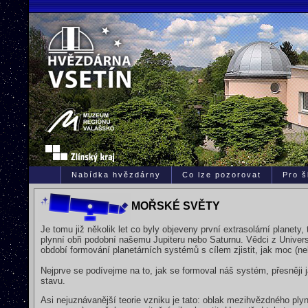
Nabídka hvězdárny
Co lze pozorovat
Pro š
MOŘSKÉ SVĚTY
Je tomu již několik let co byly objeveny první extrasolární planety
plynní obři podobní našemu Jupiteru nebo Saturnu. Vědci z Unive
období formování planetárních systémů s cílem zjistit, jak moc (
Nejprve se podívejme na to, jak se formoval náš systém, přesněji j
stavu.
Asi nejuznávanější teorie vzniku je tato: oblak mezihvězdného ply