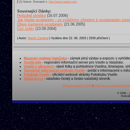
[1] Nature. Dostupné z:
http://www.nature.com
.
Související články:
Hvězdné stínítko
(16.07.2006)
Jak hledat exoplanety - se zvláštním zřetelem k exoplanetám tere
Objev kamenné exoplanety
(21.06.2005)
Cizí světy
(13.09.2004)
| Autor:
Martin Zapletal
| Vydáno dne 22. 06. 2003 | 2930 přečtení |
Muzeum regionu Valašsko
- zámek plný výstav a expozic s vyhlídk
Vsetín info
- regionální informační server pro Vsetín a Valašsko.
Vsetín v obrazech
- staré fotky a pohlednice Vsetína, timelapse, virt
Turistické informační centrum Vsetín
- portál s informacemi o měst
Fotoklub Vsetín
- oficiální webové stránky Fotoklubu Vsetín.
Valašsky.cz
- valašsko-český a česko-valašský slovník.
Ochrana osobních údajů
|
Informace o zpracování osobn
© 2006 – 
Hvězdá