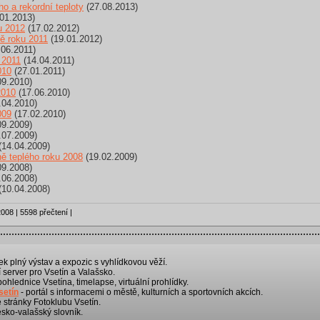
o a rekordní teploty
(27.08.2013)
01.2013)
u 2012
(17.02.2012)
ně roku 2011
(19.01.2012)
06.2011)
 2011
(14.04.2011)
010
(27.01.2011)
09.2010)
2010
(17.06.2010)
.04.2010)
009
(17.02.2010)
09.2009)
.07.2009)
(14.04.2009)
ně teplého roku 2008
(19.02.2009)
09.2008)
.06.2008)
(10.04.2008)
008 | 5598 přečtení |
k plný výstav a expozic s vyhlídkovou věží.
 server pro Vsetín a Valašsko.
 pohlednice Vsetína, timelapse, virtuální prohlídky.
setín
- portál s informacemi o městě, kulturních a sportovních akcích.
é stránky Fotoklubu Vsetín.
sko-valašský slovník.