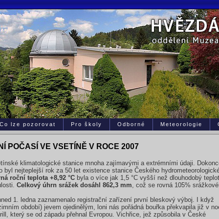
Co lze pozorovat
Pro školy
Odborné
Meteorologie
Í POČASÍ VE VSETÍNĚ V ROCE 2007
etínské klimatologické stanice mnoha zajímavými a extrémními údaji. Dokonc
o byl nejteplejší rok za 50 let existence stanice Českého hydrometeorologick
á roční teplota +8,92 °C
byla o více jak 1,5 °C vyšší než dlouhodobý teplo
losti.
Celkový úhrn srážek dosáhl 862,3 mm
, což se rovná 105% srážkové
hned 1. ledna zaznamenalo registrační zařízení první bleskový výboj. I když
zimním období) jevem ojedinělým, loni nás pořádná bouřka překvapila již v no
ill, který se od západu přehnal Evropou. Vichřice, jež způsobila v České