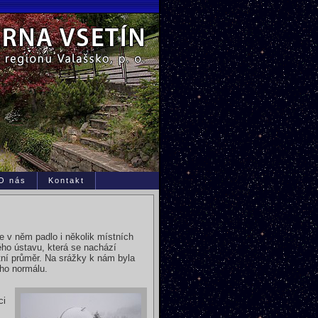
O nás
Kontakt
e v něm padlo i několik místních
ého ústavu, která se nachází
tní průměr. Na srážky k nám byla
ho normálu.
ci