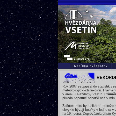
Nabídka hvězdárny
REKORDN
Rok 2007 se zapsal do statistik vs
meteorologických rekordů. Hlavně t
v areálu Hvězdárny Vsetín.
Průměrn
příroda nepatrně bohatší než v minu
Začátek roku byl unikátní, protože 
obvykle bývají bouřky v lednu (a v 
na 19. ledna. Doprovázela orkán Kyr