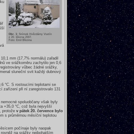
sku
ěř
šší
Obr. 1:
Snímek Hvězdárny Vsetín
z 20. března 2007.
Foto: Emil Březina
ová
 10,1 mm (17,7% normálu) zařadil
nů ve srážkoměru zachytilo jen 0,6
registrovány vůbec žádné srážky,
namenal sluneční svit každý dubnový
6 °C. S rostoucími teplotami se
 zařízení při ní zaregistrovalo 131
 či nemocné spoluobčany však byly
a +35,0 °C, což byla nejvyšší
y, protože
v pátek 20. července bylo
em s průměrnou měsíční teplotou
měsícem počínaje byly naopak
í rovněž na srážky nejbohatším