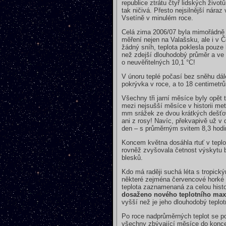
republice ztrátu čtyř lidských živo
tak ničivá. Přesto nejsilnější nára
Vsetíně v minulém roce.
Celá zima 2006/07 byla mimořádně te
měření nejen na Valašsku, ale i v 
žádný sníh, teplota poklesla pouze 
než zdejší dlouhodobý průměr a ve
o neuvěřitelných 10,1 °C!
V únoru teplé počasí bez sněhu dál
pokrývka v roce, a to 18 centimetrů, 
Všechny tři jarní měsíce byly opě
mezi nejsušší měsíce v historii me
mm srážek ze dvou krátkých dešťov
ani z rosy! Navíc, překvapivě už v
den – s průměrným svitem 8,3 hod
Koncem května dosáhla rtuť v teplo
rovněž zvyšovala četnost výskytu bo
blesků.
Kdo má raději suchá léta s tropick
některé zejména červencové horké 
teplota zaznamenaná za celou histor
dosaženo nového teplotního max
vyšší než je jeho dlouhodobý teplot
Po roce nadprůměrných teplot se p
všechny zbývající měsíce do konce