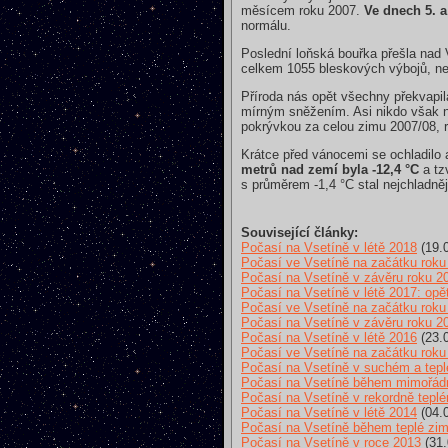
měsícem roku 2007.
Ve dnech 5. a
normálu.
Poslední loňská bouřka přešla nad 
celkem 1055 bleskových výbojů, nej
Příroda nás opět všechny překvapil
mírným sněžením. Asi nikdo však n
pokrývkou za celou zimu 2007/08, r
Krátce před vánocemi se ochladilo
metrů nad zemí byla -12,4 °C
a tz
s průměrem -1,4 °C stal nejchladn
Související články:
Počasí na Vsetíně v létě 2018
(19.
Počasí ve Vsetíně na začátku roku
Počasí na Vsetíně v závěru roku 2
Počasí na Vsetíně v létě 2017: opě
Počasí ve Vsetíně na začátku roku
Počasí na Vsetíně v závěru roku 2
Počasí na Vsetíně v létě 2016
(23.
Počasí ve Vsetíně na začátku roku
Počasí na Vsetíně v suchém a tep
Počasí na Vsetíně během mimořádn
Počasí na Vsetíně v rekordně tepl
Počasí na Vsetíně v létě 2014
(04.
Počasí na Vsetíně během teplé zi
Počasí na Vsetíně v roce 2013
(31.