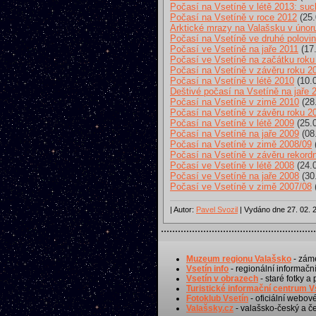
Počasí na Vsetíně v létě 2013: such
Počasí na Vsetíně v roce 2012
(25.
Arktické mrazy na Valašsku v únor
Počasí na Vsetíně ve druhé polovi
Počasí ve Vsetíně na jaře 2011
(17.
Počasí ve Vsetíně na začátku roku
Počasí na Vsetíně v závěru roku 2
Počasí na Vsetíně v létě 2010
(10.
Deštivé počasí na Vsetíně na jaře 
Počasí na Vsetíně v zimě 2010
(28
Počasí na Vsetíně v závěru roku 2
Počasí na Vsetíně v létě 2009
(25.
Počasí na Vsetíně na jaře 2009
(08
Počasí na Vsetíně v zimě 2008/09
Počasí na Vsetíně v závěru rekord
Počasí ve Vsetíně v létě 2008
(24.
Počasí ve Vsetíně na jaře 2008
(30
Počasí ve Vsetíně v zimě 2007/08
| Autor:
Pavel Svozil
| Vydáno dne 27. 02. 2
Muzeum regionu Valašsko
- záme
Vsetín info
- regionální informační
Vsetín v obrazech
- staré fotky a
Turistické informační centrum V
Fotoklub Vsetín
- oficiální webov
Valašsky.cz
- valašsko-český a če