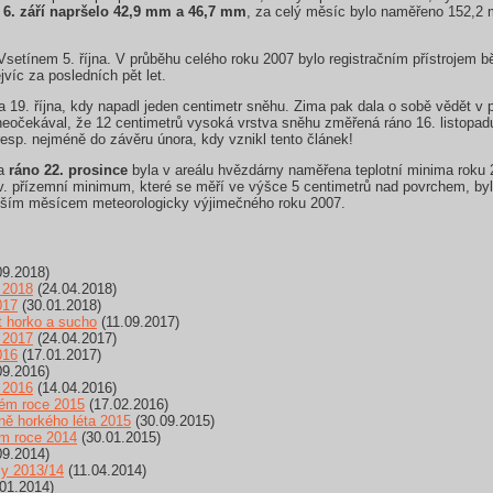
 6. září napršelo 42,9 mm a 46,7 mm
, za celý měsíc bylo naměřeno 152,2
Vsetínem 5. října. V průběhu celého roku 2007 bylo registračním přístroje
víc za posledních pět let.
a 19. října, kdy napadl jeden centimetr sněhu. Zima pak dala o sobě vědět v 
eočekával, že 12 centimetrů vysoká vrstva sněhu změřená ráno 16. listopa
esp. nejméně do závěru února, kdy vznikl tento článek!
 a
ráno 22. prosince
byla v areálu hvězdárny naměřena teplotní minima roku
v. přízemní minimum, které se měří ve výšce 5 centimetrů nad povrchem, byl
ějším měsícem meteorologicky výjimečného roku 2007.
09.2018)
 2018
(24.04.2018)
017
(30.01.2018)
t horko a sucho
(11.09.2017)
 2017
(24.04.2017)
016
(17.01.2017)
09.2016)
 2016
(14.04.2016)
lém roce 2015
(17.02.2016)
ě horkého léta 2015
(30.09.2015)
ém roce 2014
(30.01.2015)
09.2014)
my 2013/14
(11.04.2014)
01.2014)