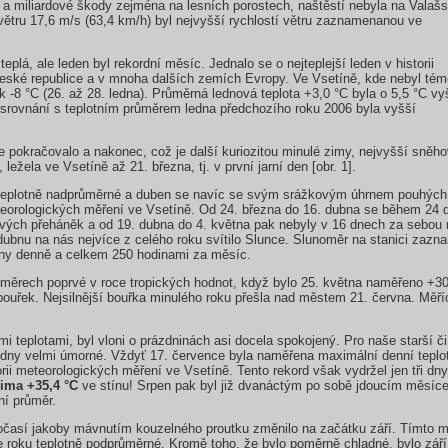
tů a miliardové škody zejména na lesních porostech, naštěstí nebyla na Valaš
z větru 17,6 m/s (63,4 km/h) byl nejvyšší rychlostí větru zaznamenanou ve
plá, ale leden byl rekordní měsíc. Jednalo se o nejteplejší leden v historii
České republice a v mnoha dalších zemích Evropy. Ve Vsetíně, kde nebyl tém
k -8 °C (26. až 28. ledna). Průměrná lednová teplota +3,0 °C byla o 5,5 °C vy
 srovnání s teplotním průměrem ledna předchozího roku 2006 byla vyšší
e pokračovalo a nakonec, což je další kuriozitou minulé zimy, nejvyšší sněh
ležela ve Vsetíně až 21. března, tj. v první jarní den [obr. 1].
t teplotně nadprůměrné a duben se navíc se svým srážkovým úhrnem pouhých
teorologických měření ve Vsetíně. Od 24. března do 16. dubna se během 24 d
ých přeháněk a od 19. dubna do 4. května pak nebyly v 16 dnech za sebou 
 dubnu na nás nejvíce z celého roku svítilo Slunce. Slunoměr na stanici zaz
iny denně a celkem 250 hodinami za měsíc.
měrech poprvé v roce tropických hodnot, když bylo 25. května naměřeno +30,
uřek. Nejsilnější bouřka minulého roku přešla nad městem 21. června. Měřící
ými teplotami, byl vloni o prázdninách asi docela spokojený. Pro naše starší
dny velmi úmorné. Vždyť 17. července byla naměřena maximální denní teplot
ii meteorologických měření ve Vsetíně. Tento rekord však vydržel jen tři dn
ima +35,4 °C
ve stínu! Srpen pak byl již dvanáctým po sobě jdoucím měsíc
ní průměr.
očasí jakoby mávnutím kouzelného proutku změnilo na začátku září. Tímto 
 roku teplotně podprůměrné. Kromě toho, že bylo poměrně chladné, bylo zář