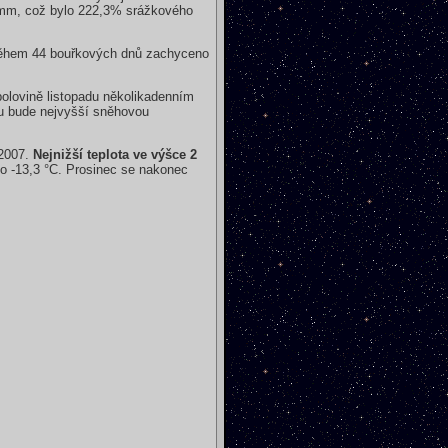
 mm, což bylo 222,3% srážkového
m během 44 bouřkových dnů zachyceno
polovině listopadu několikadenním
du bude nejvyšší sněhovou
 2007.
Nejnižší teplota ve výšce 2
o -13,3 °C. Prosinec se nakonec