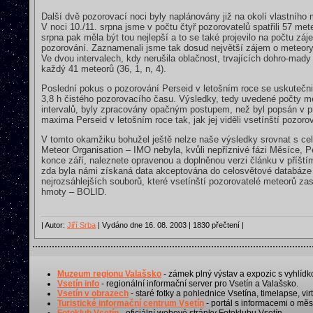
Další dvě pozorovací noci byly naplánovány již na okolí vlastníh
V noci 10./11. srpna jsme v počtu čtyř pozorovatelů spatřili 57 me
srpna pak měla být tou nejlepší a to se také projevilo na počtu zá
pozorování. Zaznamenali jsme tak dosud největší zájem o meteor
Ve dvou intervalech, kdy nerušila oblačnost, trvajících dohro-mady
každý 41 meteorů (36, 1, n, 4).
Poslední pokus o pozorování Perseid v letošním roce se uskutečnil
3,8 h čistého pozorovacího času. Výsledky, tedy uvedené počty 
intervalů, byly zpracovány opačným postupem, než byl popsán v pr
maxima Perseid v letošním roce tak, jak jej viděli vsetínští pozoro
V tomto okamžiku bohužel ještě nelze naše výsledky srovnat s celos
Meteor Organisation – IMO nebyla, kvůli nepříznivé fázi Měsíce,
konce září, naleznete opravenou a doplněnou verzi článku v příští
zda byla námi získaná data akceptována do celosvětové databáze 
nejrozsáhlejších souborů, které vsetínští pozorovatelé meteorů za
hmoty – BOLID.
| Autor:
Jiří Srba
| Vydáno dne 16. 08. 2003 | 1830 přečtení |
Muzeum regionu Valašsko
- zámek plný výstav a expozic s vyhlídk
Vsetín info
- regionální informační server pro Vsetín a Valašsko.
Vsetín v obrazech
- staré fotky a pohlednice Vsetína, timelapse, virt
Turistické informační centrum Vsetín
- portál s informacemi o měst
Fotoklub Vsetín
- oficiální webové stránky Fotoklubu Vsetín.