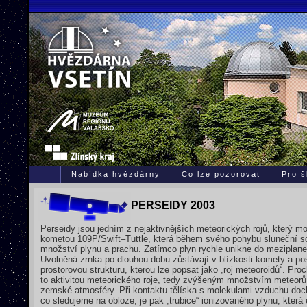
Nabídka hvězdárny
Co lze pozorovat
Pro š
PERSEIDY 2003
Perseidy jsou jedním z nejaktivnějších meteorických rojů, který 
kometou 109P/Swift–Tuttle, která během svého pohybu sluneční sou
množství plynu a prachu. Zatímco plyn rychle unikne do meziplanet
Uvolněná zrnka po dlouhou dobu zůstávají v blízkosti komety a 
prostorovou strukturu, kterou lze popsat jako „roj meteoroidů“. Pro
to aktivitou meteorického roje, tedy zvýšeným množstvím meteorů –
zemské atmosféry. Při kontaktu tělíska s molekulami vzduchu doch
co sledujeme na obloze, je pak „trubice“ ionizovaného plynu, kter