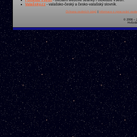
Valašsky.cz
- valašsko-český a česko-valašský slovník.
Ochrana osobních údajů
|
Informace o zpracování osobn
© 2006 – 
Hvězdá