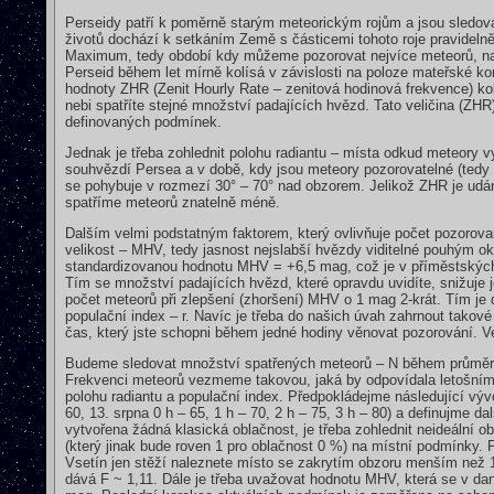
Perseidy patří k poměrně starým meteorickým rojům a jsou sledová
životů dochází k setkáním Země s částicemi tohoto roje pravideln
Maximum, tedy období kdy můžeme pozorovat nejvíce meteorů, nast
Perseid během let mírně kolísá v závislosti na poloze mateřské k
hodnoty ZHR (Zenit Hourly Rate – zenitová hodinová frekvence) 
nebi spatříte stejné množství padajících hvězd. Tato veličina (ZHR)
definovaných podmínek.
Jednak je třeba zohlednit polohu radiantu – místa odkud meteory v
souhvězdí Persea a v době, kdy jsou meteory pozorovatelné (tedy
se pohybuje v rozmezí 30° – 70° nad obzorem. Jelikož ZHR je udá
spatříme meteorů znatelně méně.
Dalším velmi podstatným faktorem, který ovlivňuje počet pozorov
velikost – MHV, tedy jasnost nejslabší hvězdy viditelné pouhým 
standardizovanou hodnotu MHV = +6,5 mag, což je v příměstskýc
Tím se množství padajících hvězd, které opravdu uvidíte, snižuje j
počet meteorů při zlepšení (zhoršení) MHV o 1 mag 2-krát. Tím je d
populační index – r. Navíc je třeba do našich úvah zahrnout takové
čas, který jste schopni během jedné hodiny věnovat pozorování. 
Budeme sledovat množství spatřených meteorů – N během průměr
Frekvenci meteorů vezmeme takovou, jaká by odpovídala letošní
polohu radiantu a populační index. Předpokládejme následující vý
60, 13. srpna 0 h – 65, 1 h – 70, 2 h – 75, 3 h – 80) a definujme d
vytvořena žádná klasická oblačnost, je třeba zohlednit neideální ob
(který jinak bude roven 1 pro oblačnost 0 %) na místní podmínky.
Vsetín jen stěží naleznete místo se zakrytím obzoru menším než 
dává F ~ 1,11. Dále je třeba uvažovat hodnotu MHV, která se v d