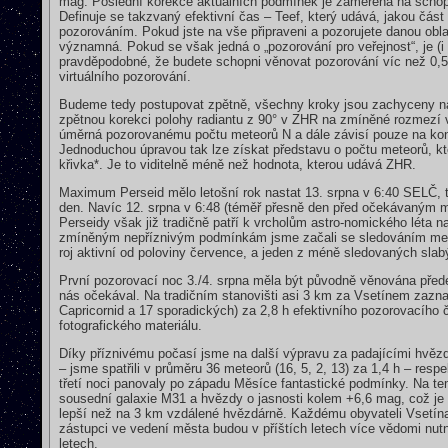
mag. Poslední korekce aktuálních podmínek je zaměřena na schop
Definuje se takzvaný efektivní čas – Teef, který udává, jakou část 
pozorováním. Pokud jste na vše připraveni a pozorujete danou oblas
významná. Pokud se však jedná o „pozorování pro veřejnost“, je (i
pravděpodobné, že budete schopni věnovat pozorování víc než 0,5
virtuálního pozorování.
Budeme tedy postupovat zpětně, všechny kroky jsou zachyceny na 
zpětnou korekci polohy radiantu z 90° v ZHR na zmíněné rozmezí
úměrná pozorovanému počtu meteorů N a dále závisí pouze na konst
Jednoduchou úpravou tak lze získat představu o počtu meteorů, k
křivka*. Je to viditelně méně než hodnota, kterou udává ZHR.
Maximum Perseid mělo letošní rok nastat 13. srpna v 6:40 SELČ, t
den. Navíc 12. srpna v 6:48 (téměř přesně den před očekávaným m
Perseidy však již tradičně patří k vrcholům astro-nomického léta n
zmíněným nepříznivým podmínkám jsme začali se sledováním mete
roj aktivní od poloviny července, a jeden z méně sledovaných slabý
První pozorovací noc 3./4. srpna měla být původně věnována předev
nás očekával. Na tradičním stanovišti asi 3 km za Vsetínem zaznam
Capricornid a 17 sporadických) za 2,8 h efektivního pozorovacího č
fotografického materiálu.
Díky příznivému počasí jsme na další výpravu za padajícími hvězdami
– jsme spatřili v průměru 36 meteorů (16, 5, 2, 13) za 1,4 h – res
třetí noci panovaly po západu Měsíce fantastické podmínky. Na t
sousední galaxie M31 a hvězdy o jasnosti kolem +6,6 mag, což je 
lepší než na 3 km vzdálené hvězdárně. Každému obyvateli Vsetína b
zástupci ve vedení města budou v příštích letech více vědomi nut
letech.