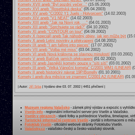
Komety XVII aneb "Byl pozdní večer..."
(15.05.2003)
Komety XVI aneb "Rosettská deska"
(05.04.2003)
Komety XV aneb "C/2002 Y1 Juels - Holvorcem"
(14.02.2003)
Komety XIV aneb "V1 NEAT"
(14.02.2003)
Komety XIII aneb "Jak na Nový rok, …"
(04.01.2003)
Komety XII aneb "Sprchujete se rádi?"
(04.10.2002)
Komety XI aneb "CONTOUR on tour"
(04.09.2002)
Komety X (speciál) aneb Tak náhodný objev, jak jen může být
(15.
Komety X aneb Letní novinky a překvapení
(14.08.2002)
Komety IX aneb "I am falling into pieces"
(17.07.2002)
Komety VII aneb "Volba mé miss"
(03.04.2002)
Komety VI aneb Nová královna se slavnou minulostí
(03.03.2002)
Komety V aneb Balíček jarních překvapení
(01.02.2002)
Komety IV aneb Jasnější komety pouze v "síti sítí"
(03.01.2002)
Komety III aneb "Velká Vánoční kometa" C/2001 WM1 (LINEAR)
(0
Komety II aneb historický návrat 19P/Borrelly
(01.10.2001)
Komety I aneb dva měsíce ve znamení C/2001 A2 (LINEAR)
(01.0
| Autor:
Jiří Srba
| Vydáno dne 03. 07. 2002 | 4451 přečtení |
Muzeum regionu Valašsko
- zámek plný výstav a expozic s vyhlídk
Vsetín info
- regionální informační server pro Vsetín a Valašsko.
Vsetín v obrazech
- staré fotky a pohlednice Vsetína, timelapse, virt
Turistické informační centrum Vsetín
- portál s informacemi o měst
Fotoklub Vsetín
- oficiální webové stránky Fotoklubu Vsetín.
Valašsky.cz
- valašsko-český a česko-valašský slovník.