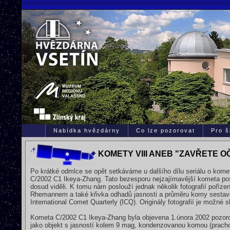
Nabídka hvězdárny
Co lze pozorovat
Pro š
KOMETY VIII ANEB "ZAVŘETE O
Po krátké odmlce se opět setkáváme u dalšího dílu seriálu o ko
C/2002 C1 Ikeya-Zhang. Tato bezesporu nejzajímavější kometa posl
dosud viděli. K tomu nám poslouží jednak několik fotografií poř
Rhemannem a také křivka odhadů jasnosti a průměru komy sestave
International Comet Quarterly (ICQ). Originály fotografií je možné
Kometa C/2002 C1 Ikeya-Zhang byla objevena 1.února 2002 pozor
jako objekt s jasností kolem 9 mag, kondenzovanou komou (prach