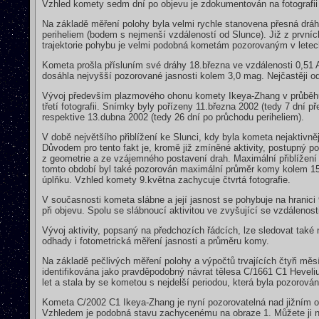
Vzhled komety sedm dní po objevu je zdokumentován na fotografii 
Na základě měření polohy byla velmi rychle stanovena přesná dráh
periheliem (bodem s nejmenší vzdáleností od Slunce). Již z první
trajektorie pohybu je velmi podobná kometám pozorovaným v letec
Kometa prošla přísluním své dráhy 18.března ve vzdálenosti 0,51 
dosáhla nejvyšší pozorované jasnosti kolem 3,0 mag. Nejčastěji o
Vývoj především plazmového ohonu komety Ikeya-Zhang v průběhu
třetí fotografii. Snímky byly pořízeny 11.března 2002 (tedy 7 dní
respektive 13.dubna 2002 (tedy 26 dní po průchodu periheliem).
V době největšího přiblížení ke Slunci, kdy byla kometa nejaktivn
Důvodem pro tento fakt je, kromě již zmíněné aktivity, postupný 
z geometrie a ze vzájemného postavení drah. Maximální přiblížení
tomto období byl také pozorován maximální průměr komy kolem 15
úplňku. Vzhled komety 9.května zachycuje čtvrtá fotografie.
V současnosti kometa slábne a její jasnost se pohybuje na hranic
při objevu. Spolu se slábnoucí aktivitou ve zvyšující se vzdálenos
Vývoj aktivity, popsaný na předchozích řádcích, lze sledovat také 
odhady i fotometrická měření jasnosti a průměru komy.
Na základě pečlivých měření polohy a výpočtů trvajících čtyři m
identifikována jako pravděpodobný návrat tělesa C/1661 C1 Hevel
let a stala by se kometou s nejdelší periodou, která byla pozorován
Kometa C/2002 C1 Ikeya-Zhang je nyní pozorovatelná nad jižním o
Vzhledem je podobná stavu zachycenému na obraze 1. Můžete ji n