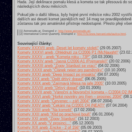
Hada. Její deklinace pomalu klesá a kometa se tak přesouvá do s
následujících dvou měsících.
Pokud jde o další tělesa, byly hojné první měsíce roku 2002 vyst
dalších asi deseti komet jasnějších než 14 mag se pravděpodobně
zůstanou tak pro amatérské přístroje nedostupné. Přesto přeji vš
[1] Astrostudio.at, Dostupné z:
http://www.astrostudio.at/
.
[2] International Comet Quarterly, Dostupné z:
http://cfa-www.harvard.edu/iau/icq.html
.
Související články:
Komety XXXVII aneb „Deset let komety století“
(29.05.2007)
Komety XXXVI aneb „Ohlédnutí za C/2006 P1 (McNaught)“
(23.02.
Komety XXXV - aneb "Kometa roku - 73P"
(10.03.2006)
Komety XXXIV aneb "Jasná C/2006 A1 (Pojmanski)"
(20.02.2006)
Komety XXXIII aneb "Ziggy Stardust se vrací"
(04.02.2006)
Komety XXXII aneb "Článek nejen pro pamětníky"
(10.10.2005)
Komety XXXI aneb "Deep Impact po impaktu"
(04.07.2005)
Komety XXX aneb "Opět drtivý dopad"
(06.05.2005)
Komety XXIX aneb "Zajímavá tělesa na jaře 2005"
(10.03.2005)
Komety XXVIII aneb "Drtivý dopad"
(10.01.2005)
Komety XXVII aneb "Vánoční a Novoroční kometa – C/2004 Q2 (M
Komety XXVI aneb "Horké novinky pro říjen – prosinec 2004"
(08.1
Komety XXV aneb "Červenec – září 2004"
(08.07.2004)
Komety XXIV aneb "Čekání na C/2001 Q4 (NEAT)"
(07.04.2004)
Komety XXIII aneb "Na kometě"
(17.02.2004)
Komety XXII aneb "Klid po prachové bouři"
(06.01.2004)
Komety XXI aneb "Ziggy Stardust"
(16.12.2003)
Komety XX aneb "V prosinci..."
(05.12.2003)
Komety XIX aneb „Encke - 2 of 156“
(05.09.2003)
Komety XVIII aneb "Bezhlaví jezdci"
(05.07.2003)