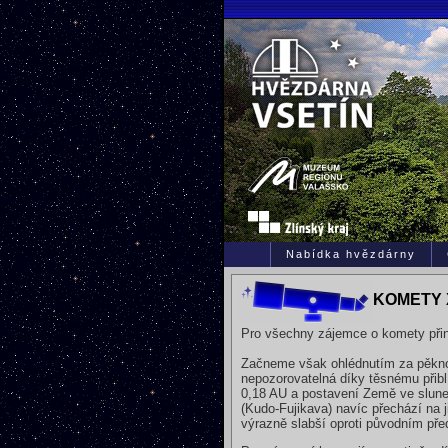
Nabídka hvězdárny
KOMETY 
Pro všechny zájemce o komety přiná
Začneme však ohlédnutím za pěknou
nepozorovatelná díky těsnému přiblí
0,18 AU a postavení Země ve slune
(Kudo-Fujikava) navíc přechází na 
výrazně slabší oproti původním pře