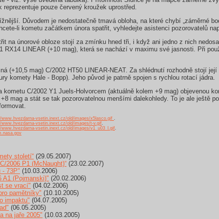
ak reprezentuje pouze červený kroužek uprostřed.
ížnější. Důvodem je nedostatečně tmavá obloha, na které chybí „záměrné b
ete-li kometu začátkem února spatřit, vyhledejte asistenci pozorovatelů nap
třit na únorové obloze stojí za zmínku hned tři, i když ani jedno z nich nedo
01 RX14 LINEAR (+10 mag), která se nachází v maximu své jasnosti. Při použit
sná (+10,5 mag) C/2002 HT50 LINEAR-NEAT. Za shlédnutí rozhodně stojí její 
ury komety Hale - Bopp). Jeho původ je patrně spojen s rychlou rotací jádra.
 kometu C/2002 Y1 Juels-Holvorcem (aktuálně kolem +9 mag) objevenou ko
8 mag a stát se tak pozorovatelnou menšími dalekohledy. To je ale ještě p
formovat.
//www.hvezdarna-vsetin.inext.cz/old/images/x5lasco.gif
.
//www.hvezdarna-vsetin.inext.cz/old/images/t-v.gif
.
//www.hvezdarna-vsetin.inext.cz/old/images/v1_u03_l.gif
.
m.nasa.gov
ety století“
(29.05.2007)
 C/2006 P1 (McNaught)“
(23.02.2007)
 - 73P"
(10.03.2006)
 A1 (Pojmanski)"
(20.02.2006)
t se vrací"
(04.02.2006)
pro pamětníky"
(10.10.2005)
o impaktu"
(04.07.2005)
ad"
(06.05.2005)
 na jaře 2005"
(10.03.2005)