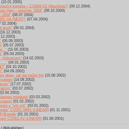
(10.01.2005)
oroční kometa – C/2004 Q2 (Machholz)"
(09.12.2004)
ro říjen – prosinec 2004"
(08.10.2004)
í 2004"
(08.07.2004)
001 Q4 (NEAT)"
(07.04.2004)
.02.2004)
é bouři"
(06.01.2004)
(16.12.2003)
.12.2003)
“
(05.09.2003)
i"
(05.07.2003)
..."
(15.05.2003)
a"
(05.04.2003)
- Holvorcem"
(14.02.2003)
, …"
(04.01.2003)
i?"
(04.10.2002)
r"
(04.09.2002)
ý objev, jak jen může být
(15.08.2002)
ekvapení
(14.08.2002)
ieces"
(17.07.2002)
cházím"
(03.07.2002)
03.04.2002)
lavnou minulostí
(03.03.2002)
kvapení
(01.02.2002)
ze v "síti sítí"
(03.01.2002)
kometa" C/2001 WM1 (LINEAR)
(01.11.2001)
P/Borrelly
(01.10.2001)
mení C/2001 A2 (LINEAR)
(01.09.2001)
 | 3916 přečtení |