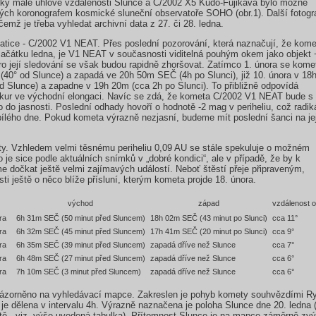
díky malé úhlové vzdálenosti Slunce a C/2002 X5 Kudo-Fujikava bylo možné
ých koronografem kosmické sluneční observatoře SOHO (obr.1). Další fotogra
ičemž je třeba vyhledat archivní data z 27. či 28. ledna.
asatice - C/2002 V1 NEAT. Přes poslední pozorování, která naznačují, že kom
ačátku ledna, je V1 NEAT v současnosti viditelná pouhým okem jako objekt 
 její sledování se však budou rapidně zhoršovat. Zatímco 1. února se kome
40° od Slunce) a zapadá ve 20h 50m SEČ (4h po Slunci), již 10. února v 1
 Slunce) a zapadne v 19h 20m (cca 2h po Slunci). To přibližně odpovídá
rkur ve východní elongaci. Navíc se zdá, že kometa C/2002 V1 NEAT bude s
 do jasnosti. Poslední odhady hovoří o hodnotě -2 mag v periheliu, což radik
 bílého dne. Pokud kometa výrazně nezjasní, budeme mít poslední šanci na je
y. Vzhledem velmi těsnému periheliu 0,09 AU se stále spekuluje o možném
je sice podle aktuálních snímků v „dobré kondici“, ale v případě, že by k
 dočkat ještě velmi zajímavých událostí. Neboť štěstí přeje připraveným,
i ještě o něco blíže přísluní, kterým kometa projde 18. února.
východ
západ
vzdálenost o
ra
6h 31m SEČ (50 minut před Sluncem)
18h 02m SEČ (43 minut po Slunci)
cca 11°
ra
6h 32m SEČ (45 minut před Sluncem)
17h 41m SEČ (20 minut po Slunci)
cca 9°
ra
6h 35m SEČ (39 minut před Sluncem)
zapadá dříve než Slunce
cca 7°
ra
6h 48m SEČ (27 minut před Sluncem)
zapadá dříve než Slunce
cca 6°
ra
7h 10m SEČ (3 minut před Sluncem)
zapadá dříve než Slunce
cca 6°
názorněno na vyhledávací mapce. Zakreslen je pohyb komety souhvězdími Ry
je dělena v intervalu 4h. Výrazně naznačena je poloha Slunce dne 20. ledna
tě - viz. výše uvedená tabulka). Přítomnost Slunce je na mapce záměrně z