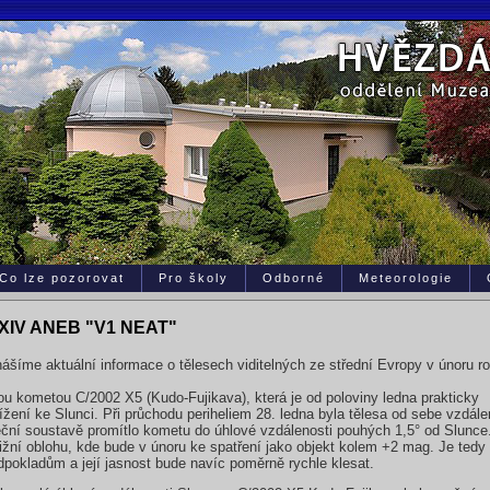
Co lze pozorovat
Pro školy
Odborné
Meteorologie
XIV ANEB "V1 NEAT"
šíme aktuální informace o tělesech viditelných ze střední Evropy v únoru r
 kometou C/2002 X5 (Kudo-Fujikava), která je od poloviny ledna prakticky
žení ke Slunci. Při průchodu periheliem 28. ledna byla tělesa od sebe vzdále
ční soustavě promítlo kometu do úhlové vzdálenosti pouhých 1,5° od Slunce
jižní oblohu, kde bude v únoru ke spatření jako objekt kolem +2 mag. Je tedy
dpokladům a její jasnost bude navíc poměrně rychle klesat.