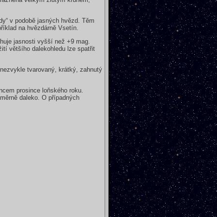
ody“ v podobě jasných hvězd. Těm
říklad na hvězdárně Vsetín.
sahuje jasnosti vyšší než +9 mag.
í většího dalekohledu lze spatřit
nezvykle tvarovaný, krátký, zahnutý
ncem prosince loňského roku.
oměrně daleko. O případných