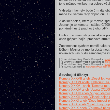
jeho reálnou velikost na obloze vš
Vyhledání komety bude čím dál obt
méně zkušeným tedy doporučuji. Chc
Z dalších těles, která je možno spa
Jednak je to kometa - stálice C/20
poměrně hustý prachový ohon./P>
Druhou zajímavostí je nečekaně ja
ohon (připomínající prachové strukt
Zapomenout bychom neměli také na
Během března by mohla dosáhnout +
novinkách vás budu samozřejmě in
[1] Archiv Hvězdárny Vsetín. Dostupné z:
http:
[2] Archiv Hvězdárny Vsetín. Dostupné z:
http:
[3] Archiv Hvězdárny Vsetín. Dostupné z:
http:
[4] SOHO. Dostupné z:
http://sohowww.nasco
Související články:
Komety XXXVII aneb „Deset let kom
Komety XXXVI aneb „Ohlédnutí za
Komety XXXV - aneb "Kometa roku
Komety XXXIV aneb "Jasná C/2006
Komety XXXIII aneb "Ziggy Stardus
Komety XXXII aneb "Článek nejen 
Komety XXXI aneb "Deep Impact p
Komety XXX aneb "Opět drtivý dop
Komety XXIX aneb "Zajímavá tělesa