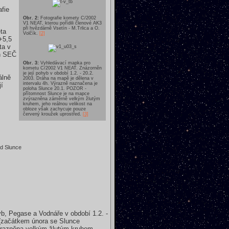
fie
Obr. 2:
Fotografie komety C/2002
V1 NEAT, kterou pořídili členové AK3
při hvězdárně Vsetín - M.Trlica a O.
eta
Volčík.
[2]
+5,5
ta v
8h SEČ
Obr. 3:
Vyhledávací mapka pro
kometu C/2002 V1 NEAT. Znázorněn
je její pohyb v období 1.2. - 20.2.
álně
2003. Dráha na mapě je dělena v
intervalu 4h. Výrazně naznačena je
jí
poloha Slunce 20.1. POZOR -
přítomnost Slunce je na mapce
zvýrazněna záměrně velkým žlutým
kruhem, jeho reálnou velikost na
obloze však zachycuje pouze
červený kroužek uprostřed.
[3]
d Slunce
b, Pegase a Vodnáře v období 1.2. -
 (začátkem února se Slunce
výrazněna velkým žlutým kruhem,