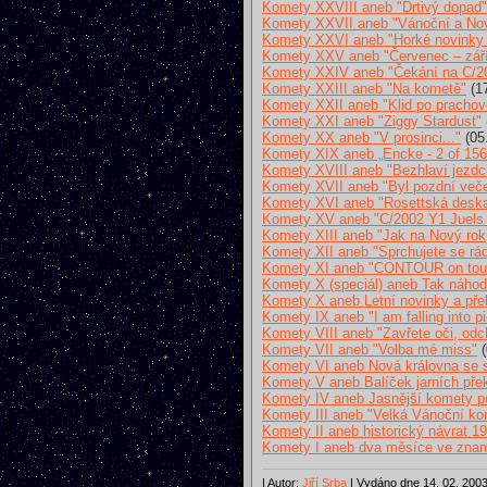
Komety XXVIII aneb "Drtivý dopad"
Komety XXVII aneb "Vánoční a Nov
Komety XXVI aneb "Horké novinky p
Komety XXV aneb "Červenec – zář
Komety XXIV aneb "Čekání na C/2
Komety XXIII aneb "Na kometě"
(17
Komety XXII aneb "Klid po prachov
Komety XXI aneb "Ziggy Stardust"
Komety XX aneb "V prosinci..."
(05
Komety XIX aneb „Encke - 2 of 156
Komety XVIII aneb "Bezhlaví jezdc
Komety XVII aneb "Byl pozdní večer
Komety XVI aneb "Rosettská desk
Komety XV aneb "C/2002 Y1 Juels 
Komety XIII aneb "Jak na Nový rok
Komety XII aneb "Sprchujete se rád
Komety XI aneb "CONTOUR on tou
Komety X (speciál) aneb Tak náhodn
Komety X aneb Letní novinky a př
Komety IX aneb "I am falling into p
Komety VIII aneb "Zavřete oči, od
Komety VII aneb "Volba mé miss"
(
Komety VI aneb Nová královna se s
Komety V aneb Balíček jarních pře
Komety IV aneb Jasnější komety pou
Komety III aneb "Velká Vánoční 
Komety II aneb historický návrat 19
Komety I aneb dva měsíce ve zna
| Autor:
Jiří Srba
| Vydáno dne 14. 02. 2003