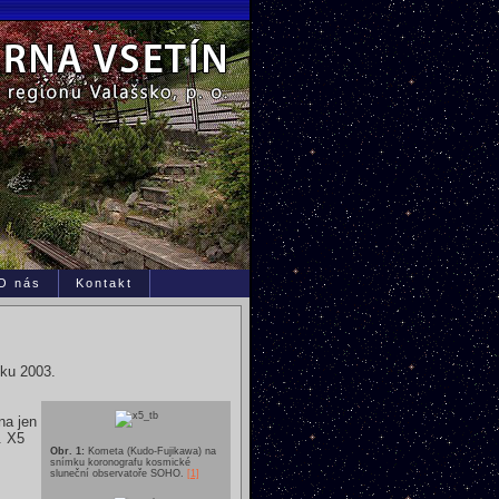
O nás
Kontakt
oku 2003.
na jen
. X5
Obr. 1:
Kometa (Kudo-Fujikawa) na
snímku koronografu kosmické
sluneční observatoře SOHO.
[1]