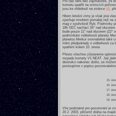
Pro nás není bez zajímavosti, že 
kometu spatřit na snímcích pořízen
jsou ke shlédnutí na stránce
[4]
, př
Hitem letošní zimy je však jiná vl
zjasňuje mnohem pomaleji než na z
mag v souhvězdí Ryb. Podmínky pro
18h SEČ nachází 26° nad obzorem (
bude pouze 11° nad obzorem (22° od
podmínkám viditelnosti planety Me
planetou Merkur srovnatelná také co
mění předpoklady o viditelnosti za
spatření kolem 10. února.
Přesto všechno zůstaneme optimist
rozpadu komety V1 NEAT. Její jádro 
destrukci nakonec došlo, se můžeme
postoupíme v popisu pozorovatelnost
15. úno
16. úno
17. úno
18. úno
19. úno
Vše podstatné pro pozorování je z
20.2. 2003, přičemž dráha na mapě 
nenachází zdaleka tak blízko kome