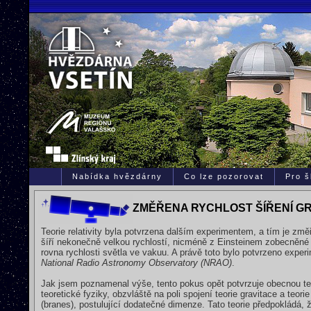
Nabídka hvězdárny
Co lze pozorovat
Pro š
ZMĚŘENA RYCHLOST ŠÍŘENÍ G
Teorie relativity byla potvrzena dalším experimentem, a tím je změ
šíří nekonečně velkou rychlostí, nicméně z Einsteinem zobecněné grav
rovna rychlosti světla ve vakuu. A právě toto bylo potvrzeno exper
National Radio Astronomy Observatory (NRAO)
.
Jak jsem poznamenal výše, tento pokus opět potvrzuje obecnou teorii
teoretické fyziky, obzvláště na poli spojení teorie gravitace a teo
(branes), postulující dodatečné dimenze. Tato teorie předpokládá, 