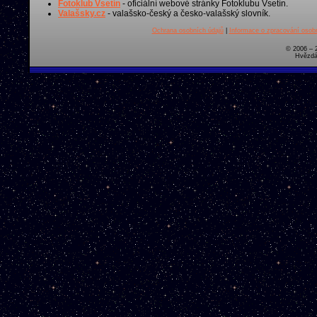
Fotoklub Vsetín
- oficiální webové stránky Fotoklubu Vsetín.
Valašsky.cz
- valašsko-český a česko-valašský slovník.
Ochrana osobních údajů
|
Informace o zpracování osobn
© 2006 – 
Hvězdá