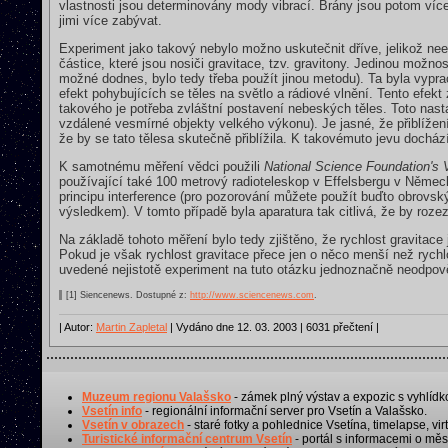
vlastnosti jsou determinovány mody vibrací. Brány jsou potom ví
jimi více zabývat.
Experiment jako takový nebylo možno uskutečnit dříve, jelikož ne
částice, které jsou nosiči gravitace, tzv. gravitony. Jedinou možno
možné dodnes, bylo tedy třeba použít jinou metodu). Ta byla vypra
efekt pohybujících se těles na světlo a rádiové vlnění. Tento efekt 
takového je potřeba zvláštní postavení nebeských těles. Toto nastal
vzdálené vesmírné objekty velkého výkonu). Je jasné, že přiblížení
že by se tato tělesa skutečně přiblížila. K takovémuto jevu dochází
K samotnému měření vědci použili
National Science Foundation's 
používající také 100 metrový radioteleskop v Effelsbergu v Německ
principu interference (pro pozorování můžete použít buďto obrovs
výsledkem). V tomto případě byla aparatura tak citlivá, že by roze
Na základě tohoto měření bylo tedy zjištěno, že rychlost gravitace 
Pokud je však rychlost gravitace přece jen o něco menší než rych
uvedené nejistotě experiment na tuto otázku jednoznačně neodpov
[1] Siencenews. Dostupné z:
http://www.sciencenews.com
.
| Autor:
Martin Zapletal
| Vydáno dne 12. 03. 2003 | 6031 přečtení |
Muzeum regionu Valašsko
- zámek plný výstav a expozic s vyhlídk
Vsetín info
- regionální informační server pro Vsetín a Valašsko.
Vsetín v obrazech
- staré fotky a pohlednice Vsetína, timelapse, virt
Turistické informační centrum Vsetín
- portál s informacemi o měst