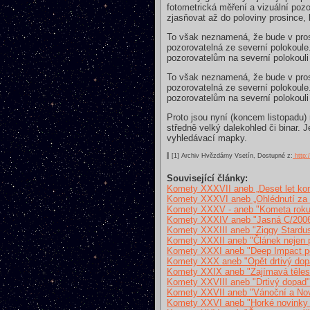
fotometrická měření a vizuální poz
zjasňovat až do poloviny prosince,
To však neznamená, že bude v prosi
pozorovatelná ze severní polokoule.
pozorovatelům na severní polokouli
To však neznamená, že bude v prosi
pozorovatelná ze severní polokoule.
pozorovatelům na severní polokouli
Proto jsou nyní (koncem listopadu)
středně velký dalekohled či binar.
vyhledávací mapky.
[1] Archiv Hvězdárny Vsetín, Dostupné z:
http:
Související články:
Komety XXXVII aneb „Deset let kom
Komety XXXVI aneb „Ohlédnutí za
Komety XXXV - aneb "Kometa roku
Komety XXXIV aneb "Jasná C/2006
Komety XXXIII aneb "Ziggy Stardus
Komety XXXII aneb "Článek nejen 
Komety XXXI aneb "Deep Impact p
Komety XXX aneb "Opět drtivý dop
Komety XXIX aneb "Zajímavá tělesa
Komety XXVIII aneb "Drtivý dopad"
Komety XXVII aneb "Vánoční a Nov
Komety XXVI aneb "Horké novinky p