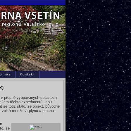
O nás
Kontakt
R)
é v přesně vytipovaných oblastech
cílem těchto experimentů, jsou
 se totiž stalo, že objekt, původně
at velká množství plynu a prachu.
ln
to, že