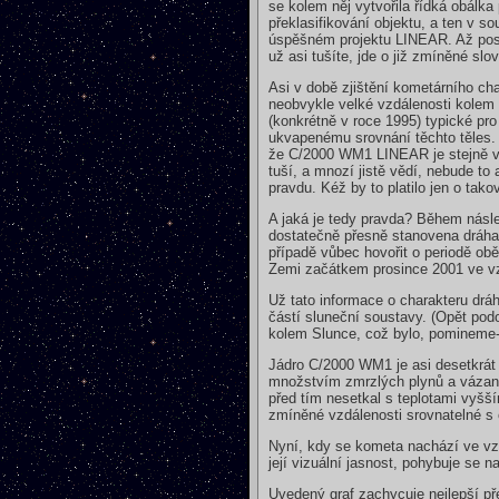
se kolem něj vytvořila řídká obálk
překlasifikování objektu, a ten v 
úspěšném projektu LINEAR. Až posu
už asi tušíte, jde o již zmíněné sl
Asi v době zjištění kometárního cha
neobvykle velké vzdálenosti kolem 
(konkrétně v roce 1995) typické pr
ukvapenému srovnání těchto těles. N
že C/2000 WM1 LINEAR je stejně vel
tuší, a mnozí jistě vědí, nebude to 
pravdu. Kéž by to platilo jen o tak
A jaká je tedy pravda? Během násle
dostatečně přesně stanovena dráha
případě vůbec hovořit o periodě obě
Zemi začátkem prosince 2001 ve vz
Už tato informace o charakteru dráh
částí sluneční soustavy. (Opět pod
kolem Slunce, což bylo, pomineme-l
Jádro C/2000 WM1 je asi desetkrát 
množstvím zmrzlých plynů a vázanéh
před tím nesetkal s teplotami vyšš
zmíněné vzdálenosti srovnatelné s 
Nyní, kdy se kometa nachází ve vzd
její vizuální jasnost, pohybuje se 
Uvedený graf zachycuje nejlepší př