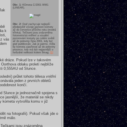
Obr. 1:
KOmeta C/2001 WM1
(LINEAR).
Jak
Obr. 2:
Graf zachycuje nejlepší
obě
předpověď vývoje jasnosti komety
až do července příštího roku (modrá
ia k
křivka). Tečkami jsou znázorněna
sti,
fotometrická měření a vizuální
pozorování komety po celém světě
 z vás
až do poloviny října 2001, kdy byl
lidem
graf publikován. Jak je patrno, měla
by kometa zjasňovat až do poloviny
prosince, kdy má být nejjasnější o
hvězdné velikosti kolem 8mag.
[1]
ké dráze. Pokud lze v takovém
 Oorthova oblaku proletí nejblíže
sti 0,555AU od Slunce.
ední) průlet tohoto tělesa vnitřní
onávala jeden z prvních obletů
 podobnost končí.
od Slunce je jednoznačně spojena s
e jasnější, že materiál se nikdy
y kometa vytvořila komu v již
ět na fotografii). Pokud však jde o
ěrně málo.
. Tečkami jsou znázorněna