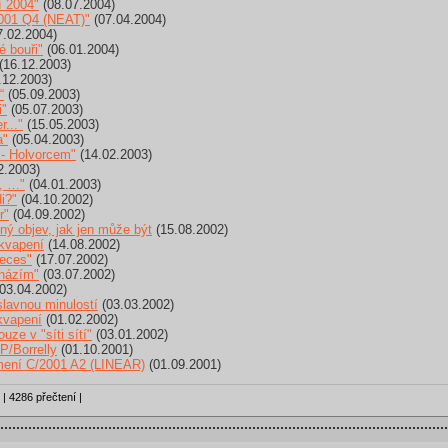
í 2004"
(08.07.2004)
001 Q4 (NEAT)"
(07.04.2004)
.02.2004)
é bouři"
(06.01.2004)
(16.12.2003)
.12.2003)
“
(05.09.2003)
i"
(05.07.2003)
..."
(15.05.2003)
a"
(05.04.2003)
- Holvorcem"
(14.02.2003)
2.2003)
, …"
(04.01.2003)
i?"
(04.10.2002)
r"
(04.09.2002)
ý objev, jak jen může být
(15.08.2002)
ekvapení
(14.08.2002)
ieces"
(17.07.2002)
cházím"
(03.07.2002)
03.04.2002)
lavnou minulostí
(03.03.2002)
kvapení
(01.02.2002)
ze v "síti sítí"
(03.01.2002)
P/Borrelly
(01.10.2001)
mení C/2001 A2 (LINEAR)
(01.09.2001)
 | 4286 přečtení |