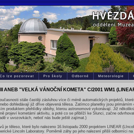
Co lze pozorovat
Pro školy
Odborné
Meteorologie
II ANEB "VELKÁ VÁNOČNÍ KOMETA" C/2001 WM1 (LINEA
oučasnosti stále častěji zásluhou více či méně automatických projektů, kter
nebo dohledávají již dříve objevená tělesa. Zatímco planetky jsou primárním 
ím produktem přehlídky oblohy, kterou astronomové vykonávají. Již několikrát
ně projeví kometární aktivitu, a poté co se přiblíží ke Slunci, začne odvrhov
ípadě v uvozovkách, neboť nás bude ještě zajímat.)
 je těleso, které bylo nalezeno 16.listopadu 2000 projektem LINEAR (LInco
rické Lincoln Laboratory. Poměrně záhy po jeho nalezení přišli odborníci na 