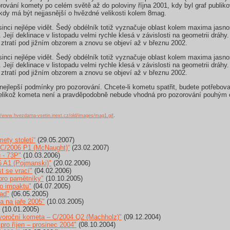
orování komety po celém světě až do poloviny října 2001, kdy byl graf publik
 kdy má být nejjasnější o hvězdné velikosti kolem 8mag.
nci nejlépe vidět. Šedý obdélník totiž vyznačuje oblast kolem maxima jasn
 Její deklinace v listopadu velmi rychle klesá v závislosti na geometrii dráh
 ztratí pod jižním obzorem a znovu se objeví až v březnu 2002.
nci nejlépe vidět. Šedý obdélník totiž vyznačuje oblast kolem maxima jasn
 Její deklinace v listopadu velmi rychle klesá v závislosti na geometrii dráh
 ztratí pod jižním obzorem a znovu se objeví až v březnu 2002.
 nejlepší podmínky pro pozorování. Chcete-li kometu spatřit, budete potřebo
 Jelikož kometa není a pravděpodobně nebude vhodná pro pozorování pouhým 
//www.hvezdarna-vsetin.inext.cz/old/images/mag1.gif
.
ety století“
(29.05.2007)
 C/2006 P1 (McNaught)“
(23.02.2007)
 - 73P"
(10.03.2006)
 A1 (Pojmanski)"
(20.02.2006)
t se vrací"
(04.02.2006)
pro pamětníky"
(10.10.2005)
o impaktu"
(04.07.2005)
ad"
(06.05.2005)
 na jaře 2005"
(10.03.2005)
(10.01.2005)
oroční kometa – C/2004 Q2 (Machholz)"
(09.12.2004)
ro říjen – prosinec 2004"
(08.10.2004)