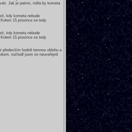
ován. Jak je patrno, měla by kometa
osti, kdy kometa nebude
y. Kolem 15.prosince se tedy
osti, kdy kometa nebude
y. Kolem 15.prosince se tedy
vat především hodně temnou oblohu a
okem, rozhodl jsem se neuveřejnit