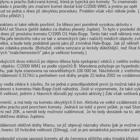
a plynu a prachu (takzvaná koma), která je typická pro komety. To znamenalo
souladu s pravidly pro značení komet dostal kód C/2000 WM1 a jméno po opět
d se jedná o dnes již obvyklou proceduru. Problém však vězí někde jinde. (
ovíčko
přiblíží
.)
rakteru si také někdo povšiml, že těleso jeví poměrně vysokou aktivitu v
6AU od Slunce (ještě daleko za drahou planety Jupiter). To bylo v poslední d
o dnes již proslulou kometu C/1995 O1 Hale-Bopp. Tento fakt vedl některá méd
a jaře letošního roku se tak v amerických (ale i našich) médiích objevily zvě
ká, a bude tedy podobině jasná jako již zmíněná Hale-Bopp. Jak již někteří
asi zdaleka pravda. (Bohužel, vidina senzace je leckdy důležitější, než říkat 
ových "malichernostech" jako je velikost komety.)
dujících dvou měsíců po objevu tělesa byla spoluprací vědců z celého světa
 objektu. C/2000 WM1 se podle výpočtů B. Marsdena pohybuje po hyperbolic
hu, pak byla stanovena na neuvěřitelných 100 000 let. Návštěvník z vnitřního
dálenosti 0,317AU a periheliem své dráhy projde 22.ledna 2002 ve vzdáleno
y vedla vědce k závěru, že se jedná o pravděpodobně první (a možná také posl
obnost s kometou Hale-Bopp čistě náhodná. Jistě si vzpomenete, že také vyk
i velikost, jedním z hlavních důvodů její vysoké aktivity.) Zde však veškerá
menší, a má tedy na kometu obvyklých 5 km. Aktivita ve velké vzdálenosti 
o prachu pod povrchem komety. Jedná-li se totiž o první průlet, je nad Slunc
ími než 20K, a neměl tedy možnost sublimovat. Je ho tedy dostatek na to, ab
oběžnou dráhou Jupiteru.
álenosti oběžné dráhy Marsu, se již objevují náznaky ohonu (jak je možné vid
na hranici 10 hvězdné velikosti (10mag), což je pro amatérská pozorování pom
edpověď vývoje jasnosti komety až do července příštího roku (modrá křivka)