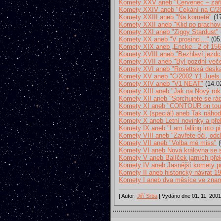
Komety XXV aneb "Červenec – zář
Komety XXIV aneb "Čekání na C/2
Komety XXIII aneb "Na kometě"
(17
Komety XXII aneb "Klid po prachov
Komety XXI aneb "Ziggy Stardust"
Komety XX aneb "V prosinci..."
(05
Komety XIX aneb „Encke - 2 of 156
Komety XVIII aneb "Bezhlaví jezdc
Komety XVII aneb "Byl pozdní večer
Komety XVI aneb "Rosettská desk
Komety XV aneb "C/2002 Y1 Juels 
Komety XIV aneb "V1 NEAT"
(14.0
Komety XIII aneb "Jak na Nový rok
Komety XII aneb "Sprchujete se rád
Komety XI aneb "CONTOUR on tou
Komety X (speciál) aneb Tak náhodn
Komety X aneb Letní novinky a př
Komety IX aneb "I am falling into p
Komety VIII aneb "Zavřete oči, od
Komety VII aneb "Volba mé miss"
(
Komety VI aneb Nová královna se s
Komety V aneb Balíček jarních pře
Komety IV aneb Jasnější komety pou
Komety II aneb historický návrat 19
Komety I aneb dva měsíce ve zna
| Autor:
Jiří Srba
| Vydáno dne 01. 11. 2001