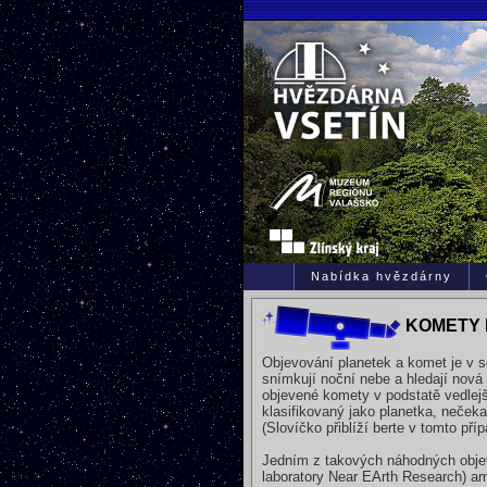
Nabídka hvězdárny
KOMETY I
Objevování planetek a komet je v s
snímkují noční nebe a hledají nová 
objevené komety v podstatě vedlejš
klasifikovaný jako planetka, nečeka
(Slovíčko přiblíží berte v tomto př
Jedním z takových náhodných objevů
laboratory Near EArth Research) ame