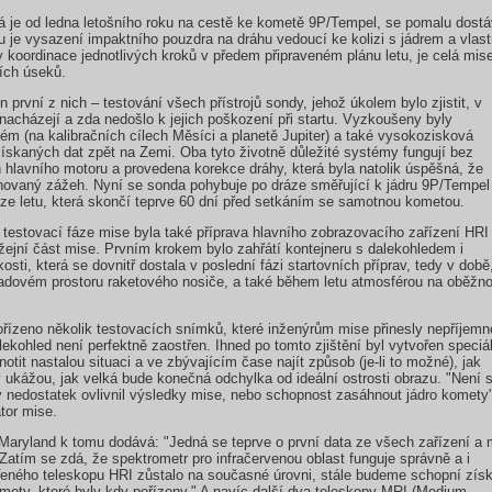
 je od ledna letošního roku na cestě ke kometě 9P/Tempel, se pomalu dost
u je vysazení impaktního pouzdra na dráhu vedoucí ke kolizi s jádrem a vlast
y koordinace jednotlivých kroků v předem připraveném plánu letu, je celá mis
ích úseků.
 první z nich – testování všech přístrojů sondy, jehož úkolem bylo zjistit, v
nacházejí a zda nedošlo k jejich poškození při startu. Vyzkoušeny byly
ém (na kalibračních cílech Měsíci a planetě Jupiter) a také vysokozisková
získaných dat zpět na Zemi. Oba tyto životně důležité systémy fungují bez
hlavního motoru a provedena korekce dráhy, která byla natolik úspěšná, že
ánovaný zážeh. Nyní se sonda pohybuje po dráze směřující k jádru 9P/Tempel
 fáze letu, která skončí teprve 60 dní před setkáním se samotnou kometou.
testovací fáze mise byla také příprava hlavního zobrazovacího zařízení HRI
ěžejní část mise. Prvním krokem bylo zahřátí kontejneru s dalekohledem i
sti, která se dovnitř dostala v poslední fázi startovních příprav, tedy v době
ladovém prostoru raketového nosiče, a také během letu atmosférou na oběžn
řízeno několik testovacích snímků, které inženýrům mise přinesly nepříjemn
lekohled není perfektně zaostřen. Ihned po tomto zjištění byl vytvořen speciá
otit nastalou situaci a ve zbývajícím čase najít způsob (je-li to možné), jak
ty ukážou, jak velká bude konečná odchylka od ideální ostrosti obrazu. "Není 
ý nedostatek ovlivnil výsledky mise, nebo schopnost zasáhnout jádro komety"
tor mise.
f Maryland k tomu dodává: "Jedná se teprve o první data ze všech zařízení a
Zatím se zdá, že spektrometr pro infračervenou oblast funguje správně a i
řeného teleskopu HRI zůstalo na současné úrovni, stále budeme schopní získ
omety, které byly kdy pořízeny." A navíc další dva teleskopy MRI (Medium