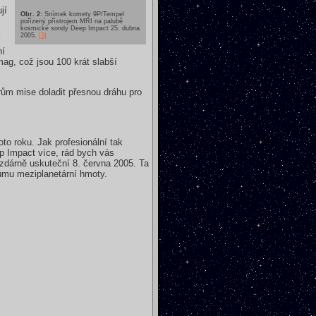
jí
Obr. 2:
Snímek komety 9P/Tempel
pořízený přístrojem MRI na palubě
kosmické sondy Deep Impact 25. dubna
2005.
[3]
í
ní
ag, což jsou 100 krát slabší
rům mise doladit přesnou dráhu pro
o roku. Jak profesionální tak
ep Impact více, rád bych vás
zdárně uskuteční 8. června 2005. Ta
kumu meziplanetární hmoty.