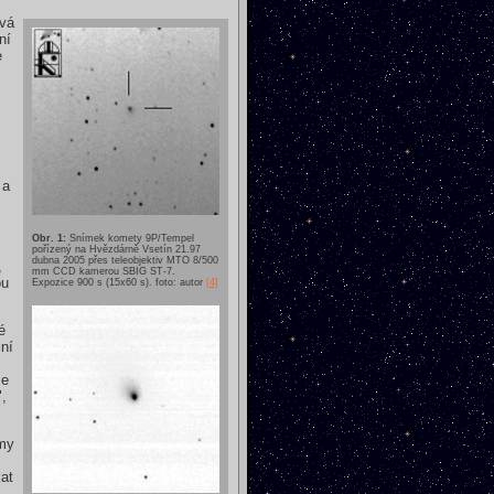
ává
ní
e
 a
Obr. 1:
Snímek komety 9P/Tempel
pořízený na Hvězdárně Vsetín 21.97
dubna 2005 přes teleobjektiv MTO 8/500
,
mm CCD kamerou SBIG ST-7.
ou
Expozice 900 s (15x60 s). foto: autor
[4]
é
lní
se
,
 my
at