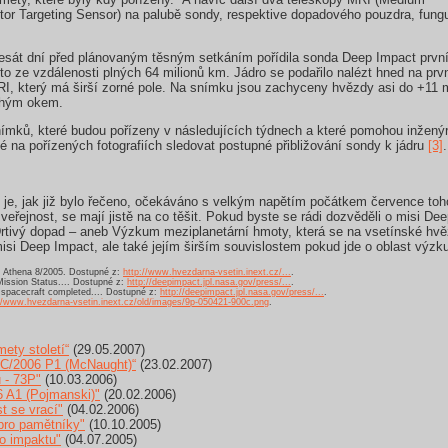
ctor Targeting Sensor) na palubě sondy, respektive dopadového pouzdra, fungu
esát dní před plánovaným těsným setkáním pořídila sonda Deep Impact prvn
o ze vzdálenosti plných 64 milionů km. Jádro se podařilo nalézt hned na prv
I, který má širší zorné pole. Na snímku jsou zachyceny hvězdy asi do +11 m
ouhým okem.
ímků, které budou pořízeny v následujících týdnech a které pomohou inžený
 na pořízených fotografiích sledovat postupné přibližování sondy k jádru
[3]
.
je, jak již bylo řečeno, očekáváno s velkým napětím počátkem července tohot
 veřejnost, se mají jistě na co těšit. Pokud byste se rádi dozvěděli o misi De
rtivý dopad – aneb Výzkum meziplanetární hmoty, která se na vsetínské hvě
isi Deep Impact, ale také jejím širším souvislostem pokud jde o oblast výz
", Athena 8/2005. Dostupné z:
http://www.hvezdarna-vsetin.inext.cz/...
.
ission Status.... Dostupné z:
http://deepimpact.jpl.nasa.gov/press/...
.
spacecraft completed.... Dostupné z:
http://deepimpact.jpl.nasa.gov/press/...
.
://www.hvezdarna-vsetin.inext.cz/old/images/9p-050421-900c.png
.
ety století“
(29.05.2007)
 C/2006 P1 (McNaught)“
(23.02.2007)
 - 73P"
(10.03.2006)
 A1 (Pojmanski)"
(20.02.2006)
t se vrací"
(04.02.2006)
pro pamětníky"
(10.10.2005)
o impaktu"
(04.07.2005)