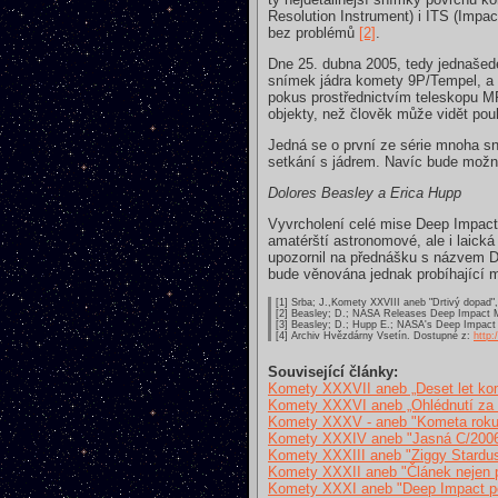
Resolution Instrument) i ITS (Impa
bez problémů
[2]
.
Dne 25. dubna 2005, tedy jednašed
snímek jádra komety 9P/Tempel, a t
pokus prostřednictvím teleskopu MR
objekty, než člověk může vidět p
Jedná se o první ze série mnoha sn
setkání s jádrem. Navíc bude možné
Dolores Beasley a Erica Hupp
Vyvrcholení celé mise Deep Impact 
amatérští astronomové, ale i laická
upozornil na přednášku s názvem D
bude věnována jednak probíhající m
[1] Srba; J.,Komety XXVIII aneb "Drtivý dopad
[2] Beasley; D.; NASA Releases Deep Impact M
[3] Beasley; D.; Hupp E.; NASA's Deep Impact 
[4] Archiv Hvězdárny Vsetín. Dostupné z:
http
Související články:
Komety XXXVII aneb „Deset let kom
Komety XXXVI aneb „Ohlédnutí za
Komety XXXV - aneb "Kometa roku
Komety XXXIV aneb "Jasná C/2006
Komety XXXIII aneb "Ziggy Stardus
Komety XXXII aneb "Článek nejen 
Komety XXXI aneb "Deep Impact p