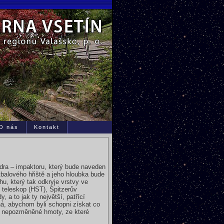
O nás
Kontakt
dra – impaktoru, který bude naveden
tbalového hřiště a jeho hloubka bude
u, který tak odkryje vrstvy ve
teleskop (HST), Spitzerův
 a to jak ty největší, patřící
ná, abychom byli schopni získat co
vně nepozměněné hmoty, ze které