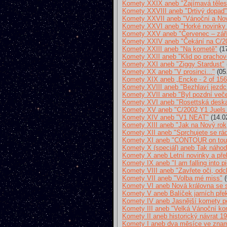
Komety XXIX aneb "Zajímavá tělesa
Komety XXVIII aneb "Drtivý dopad"
Komety XXVII aneb "Vánoční a Nov
Komety XXVI aneb "Horké novinky p
Komety XXV aneb "Červenec – zář
Komety XXIV aneb "Čekání na C/2
Komety XXIII aneb "Na kometě"
(17
Komety XXII aneb "Klid po prachov
Komety XXI aneb "Ziggy Stardust"
Komety XX aneb "V prosinci..."
(05
Komety XIX aneb „Encke - 2 of 156
Komety XVIII aneb "Bezhlaví jezdc
Komety XVII aneb "Byl pozdní večer
Komety XVI aneb "Rosettská desk
Komety XV aneb "C/2002 Y1 Juels 
Komety XIV aneb "V1 NEAT"
(14.0
Komety XIII aneb "Jak na Nový rok
Komety XII aneb "Sprchujete se rád
Komety XI aneb "CONTOUR on tou
Komety X (speciál) aneb Tak náhodn
Komety X aneb Letní novinky a př
Komety IX aneb "I am falling into p
Komety VIII aneb "Zavřete oči, od
Komety VII aneb "Volba mé miss"
(
Komety VI aneb Nová královna se s
Komety V aneb Balíček jarních pře
Komety IV aneb Jasnější komety pou
Komety III aneb "Velká Vánoční 
Komety II aneb historický návrat 19
Komety I aneb dva měsíce ve zna