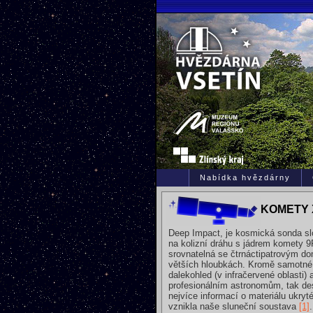
Nabídka hvězdárny
KOMETY 
Deep Impact, je kosmická sonda sl
na kolizní dráhu s jádrem komety 9P
srovnatelná se čtrnáctipatrovým do
větších hloubkách. Kromě samotné 
dalekohled (v infračervené oblasti)
profesionálním astronomům, tak des
nejvíce informací o materiálu ukryt
vznikla naše sluneční soustava
[1]
.