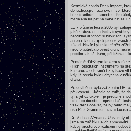
Kosmická sonda Deep Impact, která
do rozhodující fáze své mise, ktero
blízké setkání s kometou. Pro účel
rozdělena na pět na sebe navazujíc
Už v průběhu ledna 2005 byl zahájen
jakém stavu se jednotlivé systémy 
například autonomní navigační syst
anténa, která zajistí přenos všech 
závad. Navíc byl uskutečněn zážeh 
nebylo potřeba provést druhý napl
probíhá tak již druhá, přibližovací
Poměrně důležitým krokem v rámci 
(High Resolution Instrument) na st
kamerou a odstranění zbytkové vlhko
kdy již sonda byla uchycena v nák
dráhu.
Po odvlhčení bylo zařízením HRI po
překvapení. Ukázalo se totiž, že da
tým, jehož úkolem je precizně zhodn
teleskop doostřit. Teprve další tes
však třeba obávat, že by tento mal
říká Rick Grammier, hlavní koordiná
Dr. Michael A'Hearn z University o
jsme na začátku jejich zpracování. 
kdyby prostorové rozlišení nedoost
ty nejdetailnější snímky povrchu k