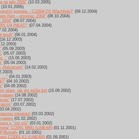
 na jaře 2005"
(10.03.2005)
(10.01.2005)
oroční kometa – C/2004 Q2 (Machholz)"
(09.12.2004)
ro říjen – prosinec 2004"
(08.10.2004)
í 2004"
(08.07.2004)
001 Q4 (NEAT)"
(07.04.2004)
.02.2004)
é bouři"
(06.01.2004)
(16.12.2003)
.12.2003)
“
(05.09.2003)
i"
(05.07.2003)
..."
(15.05.2003)
a"
(05.04.2003)
- Holvorcem"
(14.02.2003)
2.2003)
, …"
(04.01.2003)
i?"
(04.10.2002)
r"
(04.09.2002)
ý objev, jak jen může být
(15.08.2002)
ekvapení
(14.08.2002)
ieces"
(17.07.2002)
cházím"
(03.07.2002)
03.04.2002)
lavnou minulostí
(03.03.2002)
kvapení
(01.02.2002)
ze v "síti sítí"
(03.01.2002)
kometa" C/2001 WM1 (LINEAR)
(01.11.2001)
P/Borrelly
(01.10.2001)
mení C/2001 A2 (LINEAR)
(01.09.2001)