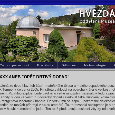
Co lze pozorovat
Pro školy
Odborné
Meteorologie
XXX ANEB "OPĚT DRTIVÝ DOPAD"
ožená ze dvou hlavních částí, mateřského tělesa a malého dopadového pouz
/Tempel v červenci 2005. Při střetu vyhloubí na povrchu kráter o velikosti fo
mem. Vzniklou explozí bude uvolněno velké množství materiálu – ledu a prach
sondy budou ve vesmíru výsledky dopadu sledovat také Hubbleův kosmický 
 a rentgenová laboratoř Chandra. Do výzkumu se zapojí i pozemské dalekohledy,
etitisíce malých přístrojů v rukou amatérů. Takto rozsáhlá spolupráce je nut
ém v hloubi kometárního jádra. Ten totiž představuje poslední zbytky relati