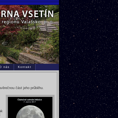
O nás
Kontakt
věrečnou část jeho průběhu.
ak
í