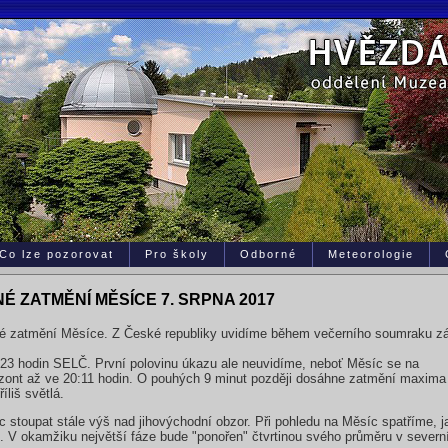
Co lze pozorovat
Pro školy
Odborné
Meteorologie
É ZATMĚNÍ MĚSÍCE 7. SRPNA 2017
né zatmění Měsíce. Z České republiky uvidíme během večerního soumraku zá
23 hodin SELČ. První polovinu úkazu ale neuvidíme, neboť Měsíc se na
izont až ve 20:11 hodin. O pouhých 9 minut později dosáhne zatmění maxima
íliš světlá.
stoupat stále výš nad jihovýchodní obzor. Při pohledu na Měsíc spatříme, j
 V okamžiku největší fáze bude "ponořen" čtvrtinou svého průměru v severn