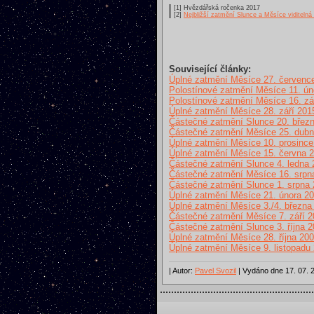
[1] Hvězdářská ročenka 2017
[2]
Nejbližší zatmění Slunce a Měsíce viditeln
Související články:
Úplné zatmění Měsíce 27. červenc
Polostínové zatmění Měsíce 11. ún
Polostínové zatmění Měsíce 16. zá
Úplné zatmění Měsíce 28. září 201
Částečné zatmění Slunce 20. břez
Částečné zatmění Měsíce 25. dub
Úplné zatmění Měsíce 10. prosince
Úplné zatmění Měsíce 15. června 
Částečné zatmění Slunce 4. ledna 
Částečné zatmění Měsíce 16. srpn
Částečné zatmění Slunce 1. srpna
Úplné zatmění Měsíce 21. února 2
Úplné zatmění Měsíce 3./4. března
Částečné zatmění Měsíce 7. září 
Částečné zatmění Slunce 3. října 
Úplné zatmění Měsíce 28. října 20
Úplné zatmění Měsíce 9. listopadu
| Autor:
Pavel Svozil
| Vydáno dne 17. 07. 2