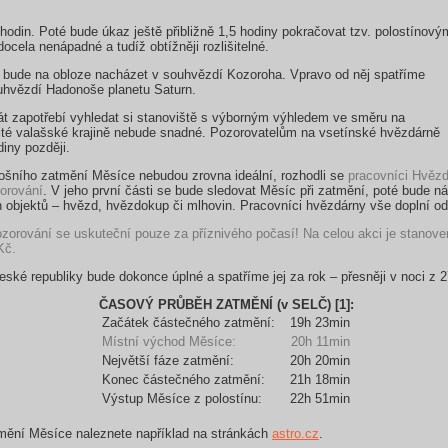
odin. Poté bude úkaz ještě přibližně 1,5 hodiny pokračovat tzv. polostínový
ocela nenápadné a tudíž obtížněji rozlišitelné.
bude na obloze nacházet v souhvězdí Kozoroha. Vpravo od něj spatříme
uhvězdí Hadonoše planetu Saturn.
át zapotřebí vyhledat si stanoviště s výborným výhledem ve směru na
vité valašské krajině nebude snadné. Pozorovatelům na vsetínské hvězdárně
diny později.
tošního zatmění Měsíce nebudou zrovna ideální, rozhodli se
pracovníci Hvězd
orování
. V jeho první části se bude sledovat Měsíc při zatmění, poté bude n
h objektů – hvězd, hvězdokup či mlhovin. Pracovníci hvězdárny vše doplní 
orování se uskuteční pouze za příznivého počasí! Na celou akci je stanoven
Kč.
eské republiky bude dokonce úplné a spatříme jej za rok – přesněji v noci z 
ČASOVÝ PRŮBĚH ZATMĚNÍ (v SELČ) [1]:
Začátek částečného zatmění:
19h 23min
Místní východ Měsíce:
20h 11min
Největší fáze zatmění:
20h 20min
Konec částečného zatmění:
21h 18min
Výstup Měsíce z polostínu:
22h 51min
tmění Měsíce naleznete například na stránkách
astro.cz
.