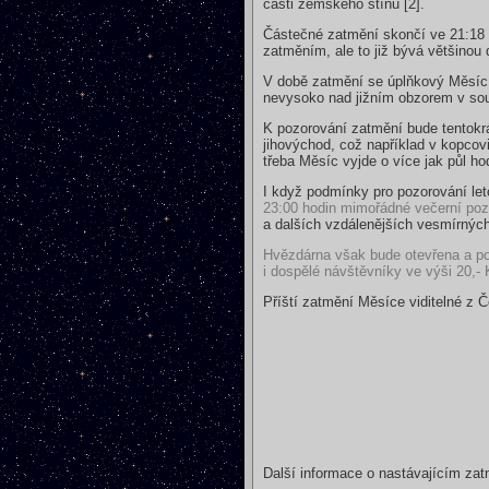
části zemského stínu [2].
Částečné zatmění skončí ve 21:18 h
zatměním, ale to již bývá většinou d
V době zatmění se úplňkový Měsíc 
nevysoko nad jižním obzorem v so
K pozorování zatmění bude tentokr
jihovýchod, což například v kopco
třeba Měsíc vyjde o více jak půl ho
I když podmínky pro pozorování le
23:00 hodin mimořádné večerní poz
a dalších vzdálenějších vesmírnýc
Hvězdárna však bude otevřena a poz
i dospělé návštěvníky ve výši 20,- 
Příští zatmění Měsíce viditelné z Č
Další informace o nastávajícím za