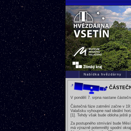
Nabídka hvězdárny
ČÁSTEČN
V pondělí 7. srpna nastane částeč
Částečná fáze zatmění začne v 19:
Valašsku vyhoupne nad ideální hor
[1]. Tehdy však bude obloha ještě př
Za postupného stmívání bude Měsíc 
má výrazně potemnělý spodní okraj.