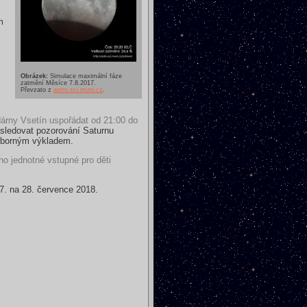
m
Obrázek:
Simulace maximální fáze
zatmění Měsíce 7.8.2017.
Převzato z
astro.sci.muni.cz
.
árny Vsetín uspořádat od 21:00 do
ásledovat pozorování Saturnu
odborným výkladem.
o jednotné vstupné pro děti
27. na 28. července 2018.