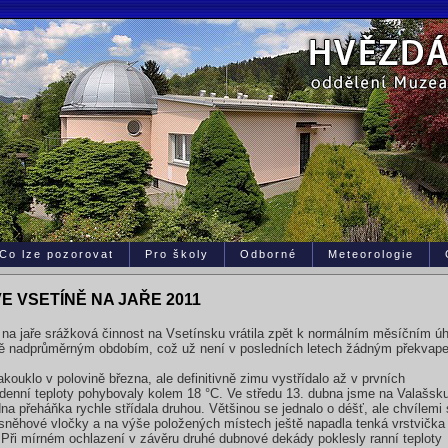
Co lze pozorovat
Pro školy
Odborné
Meteorologie
E VSETÍNĚ NA JAŘE 2011
a jaře srážková činnost na Vsetínsku vrátila zpět k normálním měsíčním úh
otně nadprůměrným obdobím, což už není v posledních letech žádným překvape
ouklo v polovině března, ale definitivně zimu vystřídalo až v prvních
denní teploty pohybovaly kolem 18 °C. Ve středu 13. dubna jsme na Valašsk
dna přeháňka rychle střídala druhou. Většinou se jednalo o déšť, ale chvílemi
 sněhové vločky a na výše položených místech ještě napadla tenká vrstvička
 Při mírném ochlazení v závěru druhé dubnové dekády poklesly ranní teploty