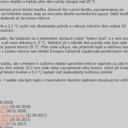
novu oteplilo a teploty přes den začaly stoupat nad 20 °C.
etínem první letošní bouřka. Zároveň šlo o první bouřku zaznamenanou na
Ú od loňského srpna, tedy po nezvykle dlouhé osmiměsíční pauze. Další bouř
každodenně až do konce měsíce.
yla o 2,1 °C vyšší než dlouhodobý průměr a celkový měsíční úhrn srážek 63
nožství.
dilo. Na Valašsko se s předstihem dostavili známí "ledoví muži" a s nimi pos
°C a při zemi dokonce k -5 °C. Naštěstí již o několik dnů později nám bylo opě
etos poprvé letních 25 °C. Přes malé výkyvy nás příjemně teplé a většinou sl
e v závěru měsíce nad střední Evropou částečně zopakovala povětrnostní si
í srážky, ale vzhledem k suššímu období uprostřed měsíce napršelo za celý
ový úhrn srážek 22,2 mm však nebyl zaznamenán díky bouřce, nýbrž při trval
l letošní květen o 0,3 °C teplejší než padesátiletý květnový průměr.
n. I nadále zde bylo teplo s maximálními denními teplotami dosahujícími větš
09.2018)
 2018
(24.04.2018)
017
(30.01.2018)
t horko a sucho
(11.09.2017)
 2017
(24.04.2017)
016
(17.01.2017)