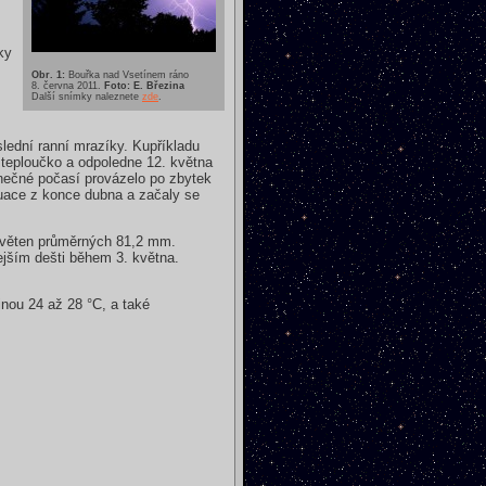
ky
Obr. 1:
Bouřka nad Vsetínem ráno
8. června 2011.
Foto: E. Březina
Další snímky naleznete
zde
.
lední ranní mrazíky. Kupříkladu
t teploučko a odpoledne 12. května
unečné počasí provázelo po zbytek
tuace z konce dubna a začaly se
 květen průměrných 81,2 mm.
ejším dešti během 3. května.
inou 24 až 28 °C, a také