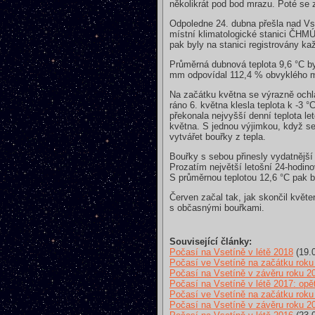
několikrát pod bod mrazu. Poté se z
Odpoledne 24. dubna přešla nad Vs
místní klimatologické stanici ČHM
pak byly na stanici registrovány 
Průměrná dubnová teplota 9,6 °C b
mm odpovídal 112,4 % obvyklého m
Na začátku května se výrazně ochla
ráno 6. května klesla teplota k -3 
překonala nejvyšší denní teplota l
května. S jednou výjimkou, když s
vytvářet bouřky z tepla.
Bouřky s sebou přinesly vydatnějš
Prozatím největší letošní 24-hodin
S průměrnou teplotou 12,6 °C pak by
Červen začal tak, jak skončil květe
s občasnými bouřkami.
Související články:
Počasí na Vsetíně v létě 2018
(19.
Počasí ve Vsetíně na začátku roku
Počasí na Vsetíně v závěru roku 2
Počasí na Vsetíně v létě 2017: opě
Počasí ve Vsetíně na začátku roku
Počasí na Vsetíně v závěru roku 2