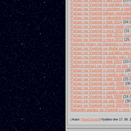
Počasí na Vsetíně v létě 2016
(23.
Počasí ve Vsetíně na začátku roku
Počasí na Vsetíně v suchém a tep
Počasí na Vsetíně během mimořádn
Počasí na Vsetíně v rekordně tepl
Počasí na Vsetíně v létě 2014
(04.
Počasí na Vsetíně během teplé zi
Počasí na Vsetíně v roce 2013
(31.
Počasí na Vsetíně v létě 2013: such
Počasí na Vsetíně v roce 2012
(25.
Arktické mrazy na Valašsku v únor
Počasí na Vsetíně ve druhé polovi
Počasí ve Vsetíně na začátku roku
Počasí na Vsetíně v závěru roku 2
Počasí na Vsetíně v létě 2010
(10.
Deštivé počasí na Vsetíně na jaře 
Počasí na Vsetíně v zimě 2010
(28
Počasí na Vsetíně v závěru roku 2
Počasí na Vsetíně v létě 2009
(25.
Počasí na Vsetíně na jaře 2009
(08
Počasí na Vsetíně v zimě 2008/09
Počasí na Vsetíně v závěru rekord
Počasí ve Vsetíně v létě 2008
(24.
Počasí ve Vsetíně na jaře 2008
(30
Počasí ve Vsetíně v zimě 2007/08
Rekordní počasí ve Vsetíně v roce
| Autor:
Pavel Svozil
| Vydáno dne 17. 06. 2