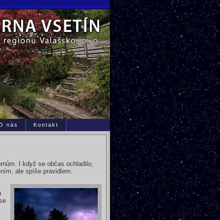
O nás
Kontakt
rnům. I když se občas ochladilo,
ním, ale spíše pravidlem.
u
 se