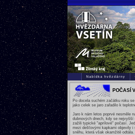
Nabídka hvězdárny
POČASÍ V
Po docela suchém začátku roku se n
jako celek se jaro zařadilo k tepl
Jaro k nám letos poprvé nesměle nak
dubnových dnech, kdy se nejvyšší 
zažili typické "aprílové" počasí. Je
mezi dešťovými kapkami objevily i
sněhu, která však okamžitě odtála.