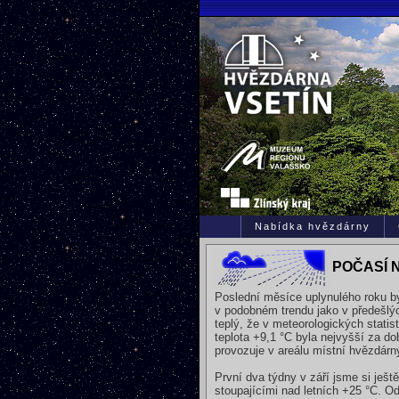
Nabídka hvězdárny
POČASÍ 
Poslední měsíce uplynulého roku by
v podobném trendu jako v předešlých
teplý, že v meteorologických stati
teplota +9,1 °C byla nejvyšší za do
provozuje v areálu místní hvězdárn
První dva týdny v září jsme si ješt
stoupajícími nad letních +25 °C. O