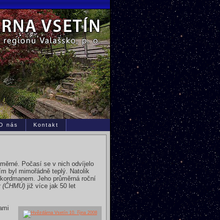
O nás
Kontakt
měrné. Počasí se v nich odvíjelo
ím byl mimořádně teplý. Natolik
 rekordmanem. Jeho průměrná roční
v (ČHMÚ)
již více jak 50 let
tami