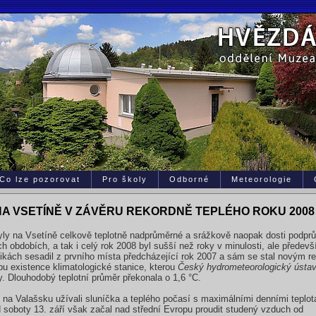
Co lze pozorovat
Pro školy
Odborné
Meteorologie
NA VSETÍNĚ V ZÁVĚRU REKORDNĚ TEPLÉHO ROKU 2008
ly na Vsetíně celkově teplotně nadprůměrné a srážkově naopak dosti podprů
 obdobích, a tak i celý rok 2008 byl sušší než roky v minulosti, ale předevš
stikách sesadil z prvního místa předcházející rok 2007 a sám se stal novým
bu existence klimatologické stanice, kterou
Český hydrometeorologický ústa
y. Dlouhodobý teplotní průměr překonala o 1,6 °C.
ě na Valašsku užívali sluníčka a teplého počasí s maximálními denními teplo
d soboty 13. září však začal nad střední Evropu proudit studený vzduch od