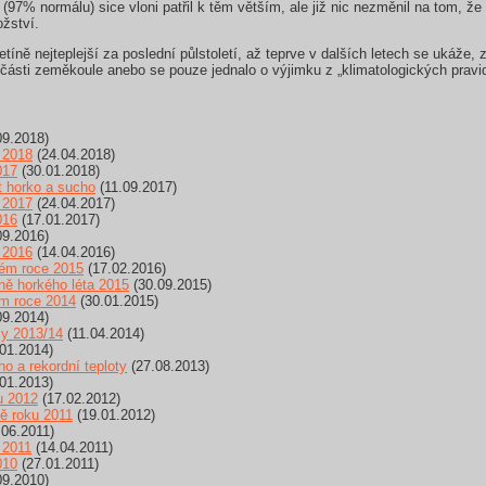
97% normálu) sice vloni patřil k těm větším, ale již nic nezměnil na tom, ž
žství.
íně nejteplejší za poslední půlstoletí, až teprve v dalších letech se ukáže, z
části zeměkoule anebo se pouze jednalo o výjimku z „klimatologických pravid
09.2018)
 2018
(24.04.2018)
017
(30.01.2018)
t horko a sucho
(11.09.2017)
 2017
(24.04.2017)
016
(17.01.2017)
09.2016)
 2016
(14.04.2016)
lém roce 2015
(17.02.2016)
ě horkého léta 2015
(30.09.2015)
ém roce 2014
(30.01.2015)
09.2014)
my 2013/14
(11.04.2014)
01.2014)
o a rekordní teploty
(27.08.2013)
01.2013)
u 2012
(17.02.2012)
ně roku 2011
(19.01.2012)
06.2011)
 2011
(14.04.2011)
010
(27.01.2011)
09.2010)