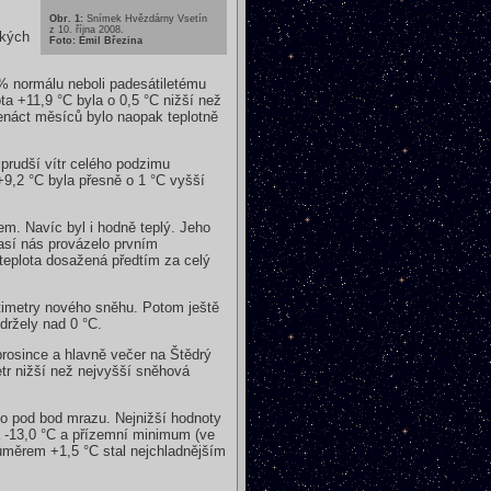
Obr. 1:
Snímek Hvězdárny Vsetín
z 10. října 2008.
ských
Foto: Emil Březina
% normálu neboli padesátiletému
a +11,9 °C byla o 0,5 °C nižší než
enáct měsíců bylo naopak teplotně
jprudší vítr celého podzimu
+9,2 °C byla přesně o 1 °C vyšší
m. Navíc byl i hodně teplý. Jeho
así nás provázelo prvním
teplota dosažená předtím za celý
ntimetry nového sněhu. Potom ještě
 držely nad 0 °C.
prosince a hlavně večer na Štědrý
etr nižší než nejvyšší sněhová
ko pod bod mrazu. Nejnižší hodnoty
a -13,0 °C a přízemní minimum (ve
ůměrem +1,5 °C stal nejchladnějším