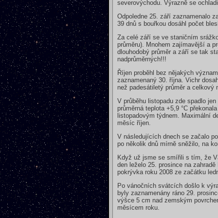
severovýchodu. Výrazně se ochladil
Odpoledne 25. září zaznamenalo za
39 dnů s bouřkou dosáhl počet bles
Za celé září se ve staničním sráž
průměru). Mnohem zajímavější a pro
dlouhodobý průměr a září se tak s
nadprůměrných!!!
Říjen proběhl bez nějakých významn
zaznamenaný 30. října. Vichr dosah
než padesátiletý průměr a celkový 
V průběhu listopadu zde spadlo je
průměrná teplota +5,9 °C překonala
listopadovým týdnem. Maximální den
měsíc říjen.
V následujících dnech se začalo po
po několik dnů mírně sněžilo, na ko
Když už jsme se smířili s tím, že 
den leželo 25. prosince na zahradě 
pokrývka roku 2008 ze začátku ledn
Po vánočních svátcích došlo k výra
byly zaznamenány ráno 29. prosince
výšce 5 cm nad zemským povrchem) 
měsícem roku.