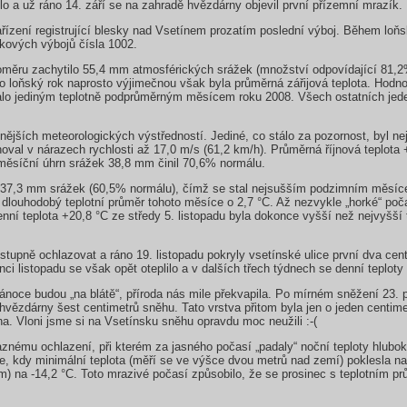
o a už ráno 14. září se na zahradě hvězdárny objevil první přízemní mrazík.
řízení registrující blesky nad Vsetínem prozatím poslední výboj. Během loň
kových výbojů čísla 1002.
koměru zachytilo 55,4 mm atmosférických srážek (množství odpovídající 81,2
 loňský rok naprosto výjimečnou však byla průměrná zářijová teplota. Hodnot
talo jediným teplotně podprůměrným měsícem roku 2008. Všech ostatních jed
ějších meteorologických výstředností. Jediné, co stálo za pozornost, byl ne
oval v nárazech rychlosti až 17,0 m/s (61,2 km/h). Průměrná říjnová teplota 
měsíční úhrn srážek 38,8 mm činil 70,6% normálu.
n 37,3 mm srážek (60,5% normálu), čímž se stal nejsušším podzimním měsíce
 dlouhodobý teplotní průměr tohoto měsíce o 2,7 °C. Až nezvykle „horké“ poč
ní teplota +20,8 °C ze středy 5. listopadu byla dokonce vyšší než nejvyšší 
stupně ochlazovat a ráno 19. listopadu pokryly vsetínské ulice první dva ce
nci listopadu se však opět oteplilo a v dalších třech týdnech se denní teploty
Vánoce budou „na blátě“, příroda nás mile překvapila. Po mírném sněžení 23. 
hvězdárny šest centimetrů sněhu. Tato vrstva přitom byla jen o jeden centim
a. Vloni jsme si na Vsetínsku sněhu opravdu moc neužili :-(
znému ochlazení, při kterém za jasného počasí „padaly“ noční teploty hlubo
, kdy minimální teplota (měří se ve výšce dvou metrů nad zemí) poklesla n
na -14,2 °C. Toto mrazivé počasí způsobilo, že se prosinec s teplotním pr