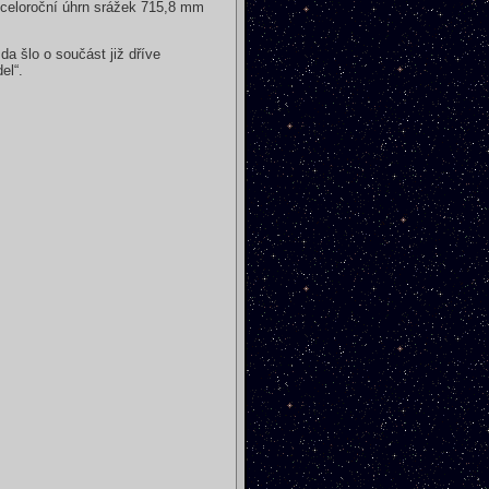
e celoroční úhrn srážek 715,8 mm
da šlo o součást již dříve
el“.