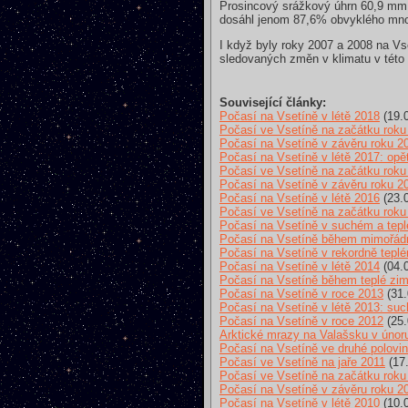
Prosincový srážkový úhrn 60,9 mm (
dosáhl jenom 87,6% obvyklého mno
I když byly roky 2007 a 2008 na Vset
sledovaných změn v klimatu v této 
Související články:
Počasí na Vsetíně v létě 2018
(19.
Počasí ve Vsetíně na začátku roku
Počasí na Vsetíně v závěru roku 2
Počasí na Vsetíně v létě 2017: opě
Počasí ve Vsetíně na začátku roku
Počasí na Vsetíně v závěru roku 2
Počasí na Vsetíně v létě 2016
(23.
Počasí ve Vsetíně na začátku roku
Počasí na Vsetíně v suchém a tep
Počasí na Vsetíně během mimořádn
Počasí na Vsetíně v rekordně tepl
Počasí na Vsetíně v létě 2014
(04.
Počasí na Vsetíně během teplé zi
Počasí na Vsetíně v roce 2013
(31.
Počasí na Vsetíně v létě 2013: such
Počasí na Vsetíně v roce 2012
(25.
Arktické mrazy na Valašsku v únor
Počasí na Vsetíně ve druhé polovi
Počasí ve Vsetíně na jaře 2011
(17.
Počasí ve Vsetíně na začátku roku
Počasí na Vsetíně v závěru roku 2
Počasí na Vsetíně v létě 2010
(10.