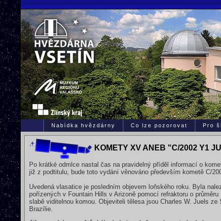
Nabídka hvězdárny
Co lze pozorovat
Pro š
KOMETY XV ANEB "C/2002 Y1 J
Po krátké odmlce nastal čas na pravidelný příděl informací o kome
již z podtitulu, bude toto vydání věnováno především kometě C/20
Uvedená vlasatice je posledním objevem loňského roku. Byla nale
pořízených v Fountain Hills v Arizoně pomocí refraktoru o průměru
slabě viditelnou komou. Objeviteli tělesa jsou Charles W. Juels z
Brazílie.