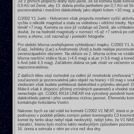
Již z prvních propočtů dráhy bylo jasné, že se kometa bude konc
0,9 AU od Země, aby 13. dubna prošla periheliem jen 0,7 AU od Sl
pozorovatelná i menšími dalekohledy jako objekt kolem +10 mag, pře
C/2002 Y1 Juels - Holvorcem však projevila mnohem vyšší aktivitu
rychle o několik magnitud a stala se viditelnou i většími triedry.
téměř +7 mag. Kometa se sice již vzdaluje od Země, ale vzhlede
doufat, že na hodnotě magnitudy v rozmezí +6 až +7 setrvá po cel
komy a ohonu, což naznačují i poslední fotografie.
Pro období března uveřejňujeme vyhledávací mapku. C/2002 Y1 Ju
(Cep), Ještěrky (Lac) a Andromedy (And) a bude nejlépe pozorova
severozápadním obzorem. Na obloze se 2. března ocitne ve vzdále
března navštíví stálice bLac (+4,6 mag) a aLac (+3,6 mag) a koneč
k And (obě 4,3 mag). Začátkem dubna se pak ztratí ve večerním s
nepozorovatelnou.
Z dalších těles stojí rozhodně za vidění již mnohokrát zmiňovan
současnosti je pozorovatelná jako objekt na hranici +10 mag v so
sledování však budete potřebovat dalekohled o průměru alespoň 
Máte-li však k dispozici přístroj zmíněných parametrů a vhodné st
nenechejte ujít. C/2001 RX14 LINEAR má vytvořený poměrně hustý
dalekohledu patrné i přes uvedenou nízkou jasnost. Efemeridu ko
kontaktujte hvězdárnu Vsetín.
Nakonec bych se rád vrátil ke kometě C/2002 V1 NEAT, která si p
podívanou v podobě průletu zorným polem koronografu C3 kosmi
komet by tento úkaz nebyl nijak neobvyklý, nebýt toho, že V1 NAET
vlasaticí, kterou bylo možno takto neobvyklým způsobem pozorova
16. února a setrvala v něm po více než dva dny.