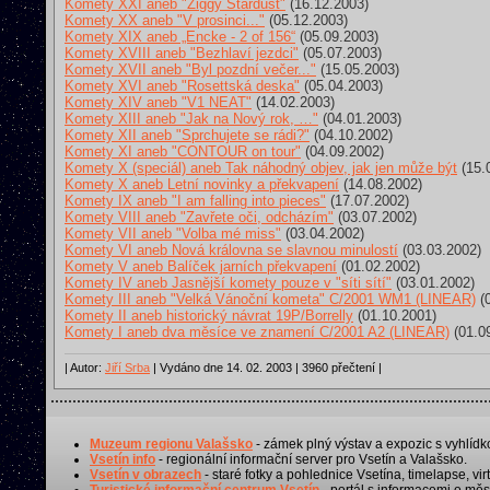
Komety XXI aneb "Ziggy Stardust"
(16.12.2003)
Komety XX aneb "V prosinci..."
(05.12.2003)
Komety XIX aneb „Encke - 2 of 156“
(05.09.2003)
Komety XVIII aneb "Bezhlaví jezdci"
(05.07.2003)
Komety XVII aneb "Byl pozdní večer..."
(15.05.2003)
Komety XVI aneb "Rosettská deska"
(05.04.2003)
Komety XIV aneb "V1 NEAT"
(14.02.2003)
Komety XIII aneb "Jak na Nový rok, …"
(04.01.2003)
Komety XII aneb "Sprchujete se rádi?"
(04.10.2002)
Komety XI aneb "CONTOUR on tour"
(04.09.2002)
Komety X (speciál) aneb Tak náhodný objev, jak jen může být
(15.
Komety X aneb Letní novinky a překvapení
(14.08.2002)
Komety IX aneb "I am falling into pieces"
(17.07.2002)
Komety VIII aneb "Zavřete oči, odcházím"
(03.07.2002)
Komety VII aneb "Volba mé miss"
(03.04.2002)
Komety VI aneb Nová královna se slavnou minulostí
(03.03.2002)
Komety V aneb Balíček jarních překvapení
(01.02.2002)
Komety IV aneb Jasnější komety pouze v "síti sítí"
(03.01.2002)
Komety III aneb "Velká Vánoční kometa" C/2001 WM1 (LINEAR)
(0
Komety II aneb historický návrat 19P/Borrelly
(01.10.2001)
Komety I aneb dva měsíce ve znamení C/2001 A2 (LINEAR)
(01.0
| Autor:
Jiří Srba
| Vydáno dne 14. 02. 2003 | 3960 přečtení |
Muzeum regionu Valašsko
- zámek plný výstav a expozic s vyhlídk
Vsetín info
- regionální informační server pro Vsetín a Valašsko.
Vsetín v obrazech
- staré fotky a pohlednice Vsetína, timelapse, virt
Turistické informační centrum Vsetín
- portál s informacemi o měst