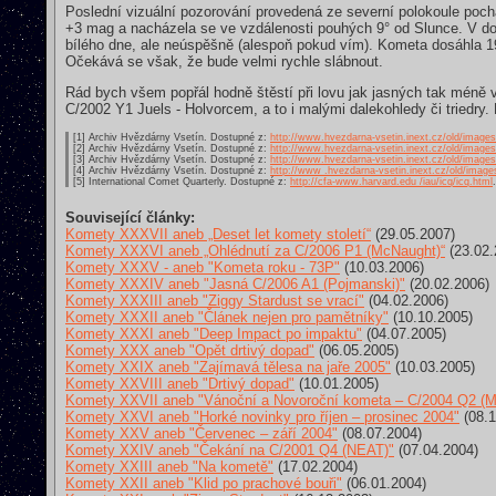
Poslední vizuální pozorování provedená ze severní polokoule poch
+3 mag a nacházela se ve vzdálenosti pouhých 9° od Slunce. V do
bílého dne, ale neúspěšně (alespoň pokud vím). Kometa dosáhla 19. 
Očekává se však, že bude velmi rychle slábnout.
Rád bych všem popřál hodně štěstí při lovu jak jasných tak méně
C/2002 Y1 Juels - Holvorcem, a to i malými dalekohledy či triedry
[1] Archiv Hvězdárny Vsetín. Dostupné z:
http://www.hvezdarna-vsetin.inext.cz/old/image
[2] Archiv Hvězdárny Vsetín. Dostupné z:
http://www.hvezdarna-vsetin.inext.cz/old/image
[3] Archiv Hvězdárny Vsetín. Dostupné z:
http://www.hvezdarna-vsetin.inext.cz/old/image
[4] Archiv Hvězdárny Vsetín. Dostupné z:
http://www .hvezdarna-vsetin.inext.cz/old/image
[5] International Comet Quarterly. Dostupné z:
http://cfa-www.harvard.edu /iau/icq/icq.html
.
Související články:
Komety XXXVII aneb „Deset let komety století“
(29.05.2007)
Komety XXXVI aneb „Ohlédnutí za C/2006 P1 (McNaught)“
(23.02.
Komety XXXV - aneb "Kometa roku - 73P"
(10.03.2006)
Komety XXXIV aneb "Jasná C/2006 A1 (Pojmanski)"
(20.02.2006)
Komety XXXIII aneb "Ziggy Stardust se vrací"
(04.02.2006)
Komety XXXII aneb "Článek nejen pro pamětníky"
(10.10.2005)
Komety XXXI aneb "Deep Impact po impaktu"
(04.07.2005)
Komety XXX aneb "Opět drtivý dopad"
(06.05.2005)
Komety XXIX aneb "Zajímavá tělesa na jaře 2005"
(10.03.2005)
Komety XXVIII aneb "Drtivý dopad"
(10.01.2005)
Komety XXVII aneb "Vánoční a Novoroční kometa – C/2004 Q2 (M
Komety XXVI aneb "Horké novinky pro říjen – prosinec 2004"
(08.1
Komety XXV aneb "Červenec – září 2004"
(08.07.2004)
Komety XXIV aneb "Čekání na C/2001 Q4 (NEAT)"
(07.04.2004)
Komety XXIII aneb "Na kometě"
(17.02.2004)
Komety XXII aneb "Klid po prachové bouři"
(06.01.2004)