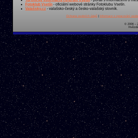
Fotoklub Vsetín
- oficiální webové stránky Fotoklubu Vsetín.
Valašsky.cz
- valašsko-český a česko-valašský slovník.
Ochrana osobních údajů
|
Informace o zpracování osobn
© 2006 – 
Hvězdá