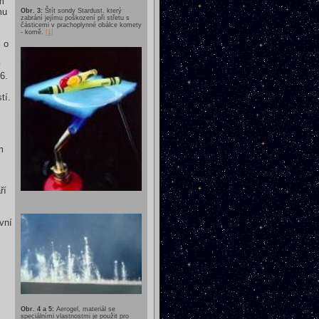
m
mu
Obr. 3:
Štít sondy Stardust, který
zabrání jejímu poškození při střetu s
částicemi v prachoplynné obálce komety
- komě.
[1]
 o
y
6.
tí.
m
m
ří
vní
Obr. 4 a 5:
Aerogel, materiál se
speciálními vlastnostmi je použit pro