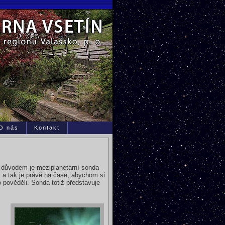
O nás
Kontakt
m důvodem je meziplanetární sonda
4, a tak je právě na čase, abychom si
pověděli. Sonda totiž představuje