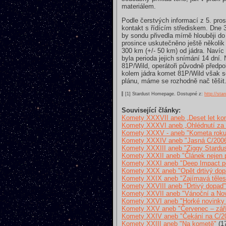
materiálem.
Podle čerstvých informací z 5. pro
kontakt s řídícím střediskem. Dne 3
by sondu přivedla mírně hlouběji d
prosince uskutečněno ještě několik
300 km (+/- 50 km) od jádra. Navíc
byla perioda jejich snímání 14 dní
81P/Wild, operátoři původně předpokl
kolem jádra komet 81P/Wild však s
plánu, máme se rozhodně nač těšit
[1] Stardust Homepage. Dostupné z:
http://sta
Související články:
Komety XXXVII aneb „Deset let kom
Komety XXXVI aneb „Ohlédnutí za
Komety XXXV - aneb "Kometa roku
Komety XXXIV aneb "Jasná C/2006
Komety XXXIII aneb "Ziggy Stardus
Komety XXXII aneb "Článek nejen 
Komety XXXI aneb "Deep Impact p
Komety XXX aneb "Opět drtivý dop
Komety XXIX aneb "Zajímavá tělesa
Komety XXVIII aneb "Drtivý dopad"
Komety XXVII aneb "Vánoční a Nov
Komety XXVI aneb "Horké novinky p
Komety XXV aneb "Červenec – zář
Komety XXIV aneb "Čekání na C/2
Komety XXIII aneb "Na kometě"
(17