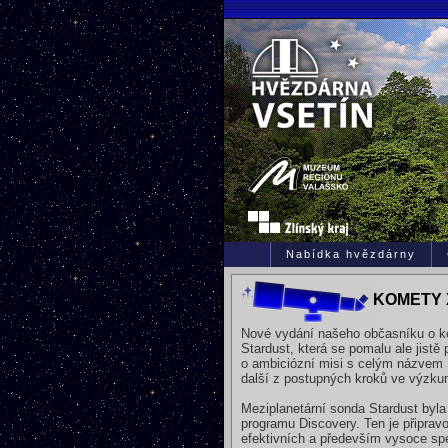
Nabídka hvězdárny
KOMETY 
Nové vydání našeho občasníku o ko
Stardust, která se pomalu ale jistě
o ambiciózní misi s celým názvem 
další z postupných kroků ve výzku
Meziplanetární sonda Stardust byla
programu Discovery. Ten je připra
efektivních a především vysoce sp