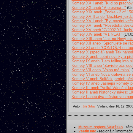
Komety XXII aneb "Klid po prachov
Komety XX aneb "V prosinci..."
(05
Komety XIX aneb „Encke - 2 of 156
Komety XVIII aneb "Bezhlaví jezdc
Komety XVII aneb "Byl pozdní večer
Komety XVI aneb "Rosettská desk
Komety XV aneb "C/2002 Y1 Juels 
Komety XIV aneb "V1 NEAT"
(14.0
Komety XIII aneb "Jak na Nový rok
Komety XII aneb "Sprchujete se rád
Komety XI aneb "CONTOUR on tou
Komety X (speciál) aneb Tak náhodn
Komety X aneb Letní novinky a př
Komety IX aneb "I am falling into p
Komety VIII aneb "Zavřete oči, od
Komety VII aneb "Volba mé miss"
(
Komety VI aneb Nová královna se s
Komety V aneb Balíček jarních pře
Komety IV aneb Jasnější komety pou
Komety III aneb "Velká Vánoční 
Komety II aneb historický návrat 19
Komety I aneb dva měsíce ve zna
| Autor:
Jiří Srba
| Vydáno dne 16. 12. 2003
Muzeum regionu Valašsko
- záme
Vsetín info
- regionální informační