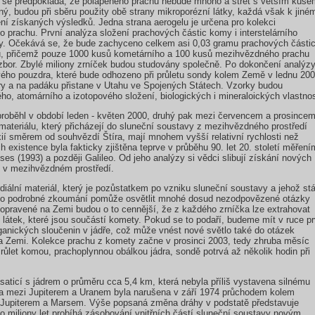
kož se předpokládá, že polapeného prachu nebude mnoho a střet s větším kuse
ý, budou při sběru použity obě strany mikroporézní látky, každá však k jiné
ní získaných výsledků. Jedna strana aerogelu je určena pro kolekci
prachu. První analýza složení prachových částic komy i interstelárního
dy. Očekává se, že bude zachyceno celkem asi 0,03 gramu prachových částic
u, přičemž pouze 1000 kusů kometárního a 100 kusů mezihvězdného prachu
zbor. Zbylé miliony zrníček budou studovány společně. Po dokončení analýz
ého pouzdra, které bude odhozeno při průletu sondy kolem Země v lednu 200
éry a na padáku přistane v Utahu ve Spojených Státech. Vzorky budou
o, atomárního a izotopového složení, biologických i mineraloických vlastnos
roběhl v období leden - květen 2000, druhý pak mezi červencem a prosince
 materiálu, který přicházejí do sluneční soustavy z mezihvězdného prostředí
ií směrem od souhvězdí Štíra, mají mnohem vyšší relativní rychlosti než
h existence byla fakticky zjištěna teprve v průběhu 90. let 20. století měření
s (1993) a později Galileo. Od jeho analýzy si vědci slibují získání nových
h v mezihvězdném prostředí.
iální materiál, který je pozůstatkem po vzniku sluneční soustavy a jehož stá
Jeho podrobné zkoumání pomůže osvětlit mnohé dosud nezodpovězené otázky
opravené na Zemi budou o to cennější, že z každého zrníčka lze extrahovat
átek, které jsou součástí komety. Pokud se to podaří, budeme mít v ruce pr
anických sloučenin v jádře, což může vnést nové světlo také do otázek
na Zemi. Kolekce prachu z komety začne v prosinci 2003, tedy zhruba měsíc
růlet komou, prachoplynnou obálkou jádra, sondě potrvá až několik hodin při
ticí s jádrem o průměru cca 5,4 km, která nebyla příliš vystavena silnému
ha mezi Jupiterem a Uranem byla narušena v září 1974 průchodem kolem
i Jupiterem a Marsem. Výše popsaná změna dráhy v podstatě představuje
po miliony let probíhá zásobování vnitřních částí sluneční soustavy novým