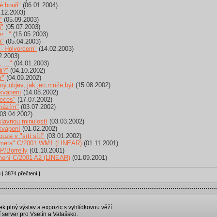
é bouři"
(06.01.2004)
.12.2003)
“
(05.09.2003)
i"
(05.07.2003)
..."
(15.05.2003)
a"
(05.04.2003)
- Holvorcem"
(14.02.2003)
2.2003)
, …"
(04.01.2003)
i?"
(04.10.2002)
r"
(04.09.2002)
ý objev, jak jen může být
(15.08.2002)
ekvapení
(14.08.2002)
ieces"
(17.07.2002)
cházím"
(03.07.2002)
03.04.2002)
lavnou minulostí
(03.03.2002)
kvapení
(01.02.2002)
ze v "síti sítí"
(03.01.2002)
kometa" C/2001 WM1 (LINEAR)
(01.11.2001)
P/Borrelly
(01.10.2001)
mení C/2001 A2 (LINEAR)
(01.09.2001)
 | 3874 přečtení |
k plný výstav a expozic s vyhlídkovou věží.
 server pro Vsetín a Valašsko.