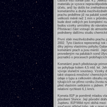
částice vůči sondě (obr. 4.). Jeli
materiálu je vysoce nepravděpodobn
účelu, aniž by došlo ke znehodnoce
kometárního a druhá mezihvězdného 
prachu proběhne již na palubě son
velikosti méně než 1 mm v průměr
bude dost velkých pro kompletní ro
budou vzorky umístěny do návratov
Přistávací část vstoupí do atmosf
podrobeny dalšímu studiu chemickéh
První sběr mezihvězdného prachu p
2002. Tyto částice reprezentují tok
díky jejímu vlastnímu pohybu Galax
kometární prach a jsou menší. Jejic
provedeným na palubách sond Ulysse
poznatků o procesech probíhajícíc
Kometární prach představuje primord
se pohybuje kolem 4,5 mld. let. 
vývoje sluneční soustavy. Vzorky d
také stopová množství chemických l
údaje o typu a celkovém obsahu org
týkajících se přímo vzniku života 
před vlastním setkáním s jádrem. P
relativní rychlosti 6,1 km/s.
Kometa 81P je poměrně mladou vlasa
působení Slunce. Její původní drá
Jupiteru. 81P/Wild nyní obíhá mez
současný příklad toho, jak v praxi 