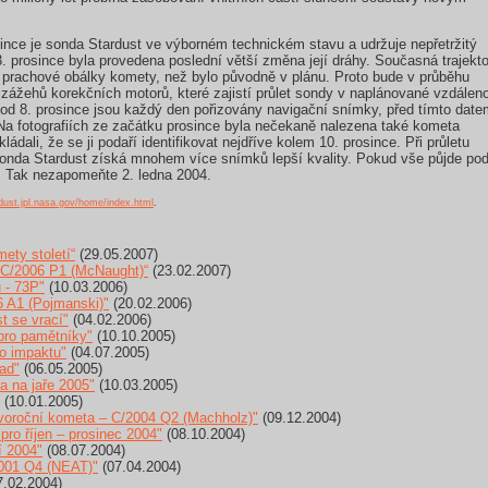
since je sonda Stardust ve výborném technickém stavu a udržuje nepřetržitý
. prosince byla provedena poslední větší změna její dráhy. Současná trajekto
o prachové obálky komety, než bylo původně v plánu. Proto bude v průběhu
 zážehů korekčních motorů, které zajistí průlet sondy v naplánované vzdáleno
 od 8. prosince jsou každý den pořizovány navigační snímky, před tímto date
. Na fotografiích ze začátku prosince byla nečekaně nalezena také kometa
ádali, že se ji podaří identifikovat nejdříve kolem 10. prosince. Při průletu
onda Stardust získá mnohem více snímků lepší kvality. Pokud vše půjde pod
. Tak nezapomeňte 2. ledna 2004.
rdust.jpl.nasa.gov/home/index.html
.
ety století“
(29.05.2007)
 C/2006 P1 (McNaught)“
(23.02.2007)
 - 73P"
(10.03.2006)
 A1 (Pojmanski)"
(20.02.2006)
t se vrací"
(04.02.2006)
pro pamětníky"
(10.10.2005)
o impaktu"
(04.07.2005)
ad"
(06.05.2005)
 na jaře 2005"
(10.03.2005)
(10.01.2005)
oroční kometa – C/2004 Q2 (Machholz)"
(09.12.2004)
ro říjen – prosinec 2004"
(08.10.2004)
í 2004"
(08.07.2004)
001 Q4 (NEAT)"
(07.04.2004)
.02.2004)