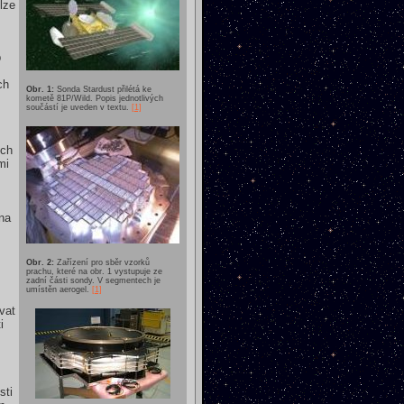
lze
p
ch
Obr. 1:
Sonda Stardust přilétá ke
kometě 81P/Wild. Popis jednotlivých
součástí je uveden v textu.
[1]
ích
mi
 na
Obr. 2:
Zařízení pro sběr vzorků
prachu, které na obr. 1 vystupuje ze
zadní části sondy. V segmentech je
umístěn aerogel.
[1]
vat
i
sti