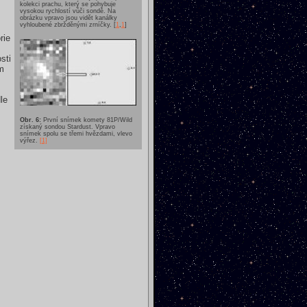
kolekci prachu, který se pohybuje
vysokou rychlostí vůči sondě. Na
obrázku vpravo jsou vidět kanálky
vyhloubené zbržděnými zrníčky. [
1
,
1
]
rie
sti
m
le
Obr. 6:
První snímek komety 81P/Wild
získaný sondou Stardust. Vpravo
snímek spolu se třemi hvězdami, vlevo
výřez.
[1]