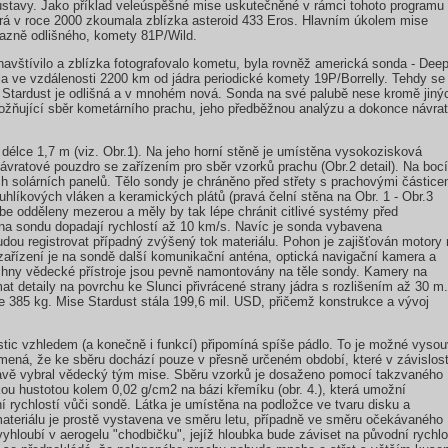
ustavy. Jako příklad veleúspěšné mise uskutečněné v rámci tohoto programu 
á v roce 2000 zkoumala zblízka asteroid 433 Eros. Hlavním úkolem mise
razně odlišného, komety 81P/Wild.
avštívilo a zblízka fotografovalo kometu, byla rovněž americká sonda - Dee
ěla ve vzdálenosti 2200 km od jádra periodické komety 19P/Borrelly. Tehdy se
e Stardust je odlišná a v mnohém nová. Sonda na své palubě nese kromě jiný
umožňující sběr kometárního prachu, jeho předběžnou analýzu a dokonce návrat
 délce 1,7 m (viz. Obr.1). Na jeho horní stěně je umístěna vysokozisková
návratové pouzdro se zařízením pro sběr vzorků prachu (Obr.2 detail). Na boc
h solárních panelů. Tělo sondy je chráněno před střety s prachovými částice
hlíkových vláken a keramických plátů (pravá čelní stěna na Obr. 1 - Obr.3
sebe odděleny mezerou a měly by tak lépe chránit citlivé systémy před
na sondu dopadají rychlostí až 10 km/s. Navíc je sonda vybavena
udou registrovat případný zvýšený tok materiálu. Pohon je zajišťován motory
 zařízení je na sondě další komunikační anténa, optická navigační kamera a
chny vědecké přístroje jsou pevně namontovány na těle sondy. Kamery na
t detaily na povrchu ke Slunci přivrácené strany jádra s rozlišením až 30 m.
 385 kg. Mise Stardust stála 199,6 mil. USD, přičemž konstrukce a vývoj
stic vzhledem (a konečně i funkcí) připomíná spíše pádlo. To je možné vysou
mená, že ke sběru dochází pouze v přesně určeném období, které v závislost
avě vybral vědecký tým mise. Sběru vzorků je dosaženo pomocí takzvaného
kou hustotou kolem 0,02 g/cm2 na bázi křemíku (obr. 4.), která umožní
í rychlostí vůči sondě. Látka je umístěna na podložce ve tvaru disku a
 materiálu je prostě vystavena ve směru letu, případně ve směru očekávaného
yhloubí v aerogelu "chodbičku", jejíž hloubka bude záviset na původní rychlo