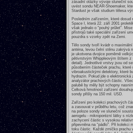
zásadní otázky vývoje sluneční so
uvést sondu NEAR-Shoemaker, kter
Stardust je však studium tělesa vý
Posledním zařízením, které dosud n
Space I, která 22. září 2001 prolet
však jednalo o "pouhý průlet". Mis
přístrojů také speciální zařízení 
pouzdra s vzorky zpět na Zemi.
Tělo sondy tvoří kvádr o maximální
anténa, levou čelní stěnu zakrývá 
je ukotvena dvojice poměrně velkýc
pětivrstvým Whippleovým štítem z u
detail). Jednotlivé vrstvy jsou od 
působením částeček prachu, které 
vibroakustickými detektory, které b
hydrazin. Pokud jde o elektronická
analyzátor prachových částic. Vše
palubě by měly být schopny nasníma
Celková hmotnost zařízení dosahuje
sondy přišly na 150 mil. USD.
Zařízení pro kolekci prachových čá
a zasouvat v průběhu letu, což zna
na poloze sondy ve sluneční soust
aerogelu - mikroporézní látky s níz
zachycení částic s vysokou relativn
připevněna na "pádlo". Při kolekci
toku částic. Každé zrníčko prachu v