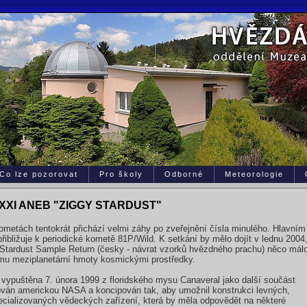
Co lze pozorovat
Pro školy
Odborné
Meteorologie
XXI ANEB "ZIGGY STARDUST"
metách tentokrát přichází velmi záhy po zveřejnění čísla minulého. Hlavní
 přibližuje k periodické kometě 81P/Wild. K setkání by mělo dojít v lednu 200
Stardust Sample Return (česky - návrat vzorků hvězdného prachu) něco málo 
mu meziplanetární hmoty kosmickými prostředky.
 vypuštěna 7. února 1999 z floridského mysu Canaveral jako další součást
vován americkou NASA a koncipován tak, aby umožnil konstrukci levných,
ecializovaných vědeckých zařízení, která by měla odpovědět na některé