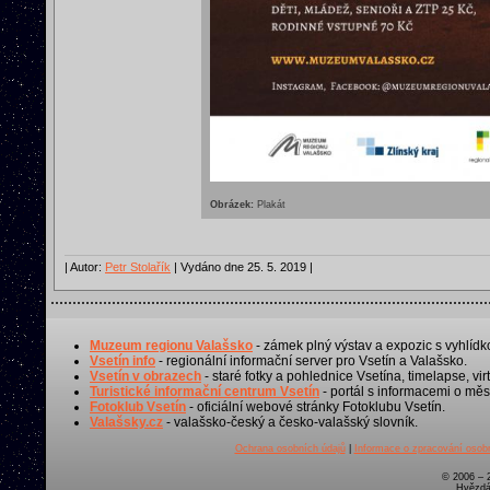
Obrázek:
Plakát
| Autor:
Petr Stolařík
| Vydáno dne 25. 5. 2019 |
Muzeum regionu Valašsko
- zámek plný výstav a expozic s vyhlídk
Vsetín info
- regionální informační server pro Vsetín a Valašsko.
Vsetín v obrazech
- staré fotky a pohlednice Vsetína, timelapse, virt
Turistické informační centrum Vsetín
- portál s informacemi o měst
Fotoklub Vsetín
- oficiální webové stránky Fotoklubu Vsetín.
Valašsky.cz
- valašsko-český a česko-valašský slovník.
Ochrana osobních údajů
|
Informace o zpracování osobn
© 2006 – 
Hvězdá