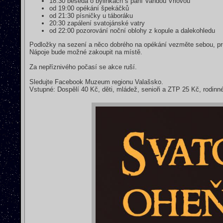
18:30 beseda o bylinkách s paní Vandou Vrlovou
od 19:00 opékání špekáčků
od 21:30 písničky u táboráku
20:30 zapálení svatojánské vatry
od 22:00 pozorování noční oblohy z kopule a dalekohledu
Podložky na sezení a něco dobrého na opékání vezměte sebou, pru
Nápoje bude možné zakoupit na místě.
Za nepříznivého počasí se akce ruší.
Sledujte Facebook Muzeum regionu Valašsko.
Vstupné: Dospělí 40 Kč, děti, mládež, senioři a ZTP 25 Kč, rodinné