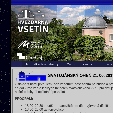
Nabídka hvězdárny
Co lze pozorovat
Pro š
SVATOJÁNSKÝ OHEŇ 21. 06. 201
Oslavte s námi první letní den večerním posezením při hudbě a pr
se dozvíme vše o léčivých účincích svatojánského kvítí, pro děti 
noční oblohy či opékání špekáčků.
PROGRAM:
18:00–20:30 soutěžní stanoviště pro děti, výtvarná dílnička
18:00–23:00 astroprojekce