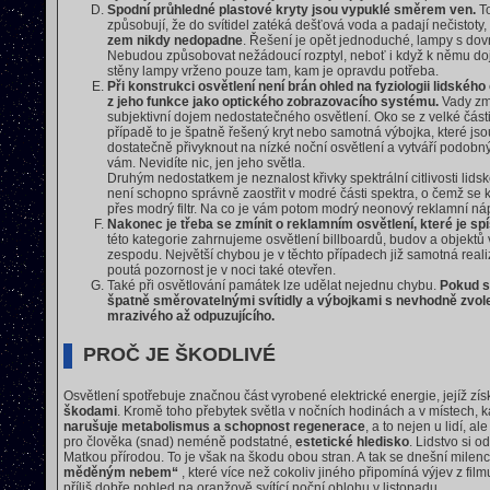
Spodní průhledné plastové kryty jsou vypuklé směrem ven.
T
způsobují, že do svítidel zatéká dešťová voda a padají nečistoty
zem nikdy nedopadne
. Řešení je opět jednoduché, lampy s dov
Nebudou způsobovat nežádoucí rozptyl, neboť i když k němu doj
stěny lampy vrženo pouze tam, kam je opravdu potřeba.
Při konstrukci osvětlení není brán ohled na fyziologii lidskéh
z jeho funkce jako optického zobrazovacího systému.
Vady zmí
subjektivní dojem nedostatečného osvětlení. Oko se z velké část
případě to je špatně řešený kryt nebo samotná výbojka, které jso
dostatečně přivyknout na nízké noční osvětlení a vytváří podobný
vám. Nevidíte nic, jen jeho světla.
Druhým nedostatkem je neznalost křivky spektrální citlivosti lid
není schopno správně zaostřit v modré části spektra, o čemž s
přes modrý filtr. Na co je vám potom modrý neonový reklamní nápi
Nakonec je třeba se zmínit o reklamním osvětlení, které je sp
této kategorie zahrnujeme osvětlení billboardů, budov a objektů 
zespodu. Největší chybou je v těchto případech již samotná reali
poutá pozornost je v noci také otevřen.
Také při osvětlování památek lze udělat nejednu chybu.
Pokud s
špatně směrovatelnými svítidly a výbojkami s nevhodně zvol
mrazivého až odpuzujícího.
PROČ JE ŠKODLIVÉ
Osvětlení spotřebuje značnou část vyrobené elektrické energie, jejíž zís
škodami
. Kromě toho přebytek světla v nočních hodinách a v místech
narušuje metabolismus a schopnost regenerace
, a to nejen u lidí, a
pro člověka (snad) neméně podstatné,
estetické hledisko
. Lidstvo si 
Matkou přírodou. To je však na škodu obou stran. A tak se dnešní milenc
měděným nebem“
, které více než cokoliv jiného připomíná výjev z fil
příliš dobře pohled na oranžově svítící noční oblohu v listopadu.