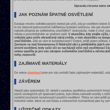
Opravdu chceme takto sk
JAK POZNÁM ŠPATNÉ OSVĚTLENÍ
Existuje mnoho sofistikovaných metod jak určit, zda je osvětlení dobré č
to lze stanovit jednoznačně měřitelnou fyzikální veličinou. Ale jak ohodno
nakolik přispívá ke světelnému znečištění? Jednoduše, máte-li chuť vyjd
města a porozhlédněte se směrem zpět.
V okamžiku, kdy stojíte výše, 
vnímáte jako ostře ohraničený zdroj světla, v tom okamžiku se lam
znečištěním.
Zdá se vám to komplikované? Dobrá, ještě jeden příklad, 
Zastavte se nad Smetanovou či Nádražní ulicí a pohlédněte jejich s
úrovní osvětlení, tedy vaše oči se nacházejí výše než osvětlovací čás
sebou spatříte je pro vás zdrojem světelného znečištění a ničeho jin
nohy, neposvítí.
ZAJÍMAVÉ MATERIÁLY
Do sekce
download
jsme pro vás umístili řadu zajímavým materiálů, vzt
ZÁVĚREM
Stejně jako automobily 20. století s vysokou spotřebou pohonných hmot, j
plynů vznikajících při spalování paliva, bylo třeba nahradit vozidly s ni
vyměnit současné nevyhovující pouliční osvětlení. Třeba se nám ještě p
hvězdné nebe, které ve své kráse a nekonečné rozmanitosti jako by sy
UŽITEČNÉ ODKAZY