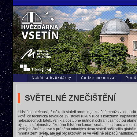
Nabídka hvězdárny
Co lze pozorovat
Pro š
SVĚTELNÉ ZNEČIŠTĚNÍ
Lidská společnost již několik století produkuje značné množství odpadů
Poté, co technická revoluce 19. století ruku v ruce s konzumní kapitalist
nebezpečných látek, vznikla postupně nutnost ochránit samotnou planetu
být samozřejmostí veškerého lidského konání snaha o ochranu atmosféry, 
„velkých činů“ lidstva v průběhu minulých dvou století poškodila globál
mnoha zemí světa, ale její prosazování je ve většině případů nadlidský