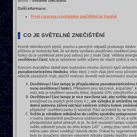
termín –
světelné znečištění
.
Další informace:
První rozprava o světelném znečištění na Vsetíně
CO JE SVĚTELNÉ ZNEČIŠTĚNÍ
Kromě skleníkových plynů, prachu a pevných odpadů produkuje lidstvo
příčinou je historický fakt, že od doby vynálezu pouličního osvětlení jsou
funkci (to je osvětlovat zemi pod sebou) jen z malé části. Většina energi
osvětlovací části
, kdy je vytvořené světlo vrženo do všech směrů a ne t
Koncem dvacátého století bylo budováno mnoho různých typů veřejnéh
pseudoestetickému hledisku
. Málo který z nich však plnil svou původn
několik zásadních chyb, jejichž realizaci dovedli naši bezohlední souča
Osvětlovací část lampy je přizpůsobena pseudoestetickému hled
svou osvětlovací funkci.
Příkladem jsou takzvané „kopačáky“, ku
míst, kde je osvětlení opravdu třeba, dopadá 10% vytvořeného z
Osvětlovací část lampy je sice navržena tak, aby světlo dopa
považovat za úspěch proti bodu A.)
, ale výbojka je umístěna n
dobrá polovina záření odchází směrem vzhůru kolem zmíněné
přijatelné“ osvětlení parku či náměstí. Páni architekti by se mohli
Světlo je stínidlem odkláněno do celého spodního poloprostor
v úvahu standardně používanou vzdálenost (10 m - 25 m) a výšku
předpokládat úplné překrytí, to je, že dvě sousední lampy vzájem
světlo odklánět pouze do úhlu kolem 140°. Lampy jsou navíc vě
měrou jako silnici osvětlují i trávník okolo. Pokud by vygenerov
bylo by dosaženo stejným výkonem výbojky daleko lepšího osvět