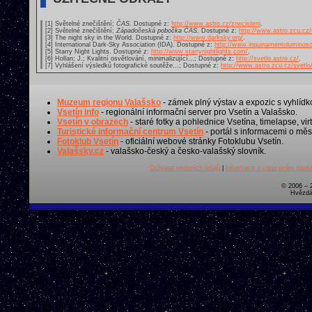
[1] Světelné znečištění;
ČAS
. Dostupné z:
http://www.astro.cz/znecisteni
.
[2] Světelné znečištění;
Západočeská pobočka ČAS
. Dostupné z:
http://www.astro.zcu.cz/
[3] The night sky in the World. Dostupné z:
http://www.darksky.org/
.
[4] International Dark-Sky Association (IDA). Dostupné z:
http://www.inquinamentoluminoso.
[5] Starry Night Lights. Dostupné z:
http://www.starrynightlights.com/
.
[6] Hollan; J.; Kvalitní osvětlování, minimalizující…; Dostupné z:
http://svetlo.astro.cz/
.
[7] Vyhlášení výsledků fotografické soutěže…; Dostupné z:
http://www.astro.zcu.cz/svetlo
Muzeum regionu Valašsko
- zámek plný výstav a expozic s vyhlídk
Vsetín info
- regionální informační server pro Vsetín a Valašsko.
Vsetín v obrazech
- staré fotky a pohlednice Vsetína, timelapse, virt
Turistické informační centrum Vsetín
- portál s informacemi o měst
Fotoklub Vsetín
- oficiální webové stránky Fotoklubu Vsetín.
Valašsky.cz
- valašsko-český a česko-valašský slovník.
Ochrana osobních údajů
|
Informace o zpracování osobn
© 2006 – 
Hvězdá