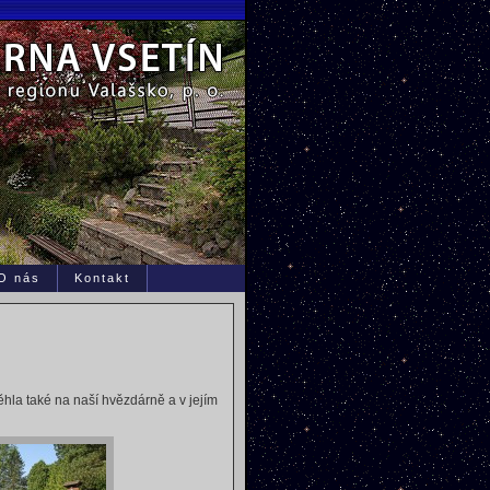
O nás
Kontakt
ěhla také na naší hvězdárně a v jejím