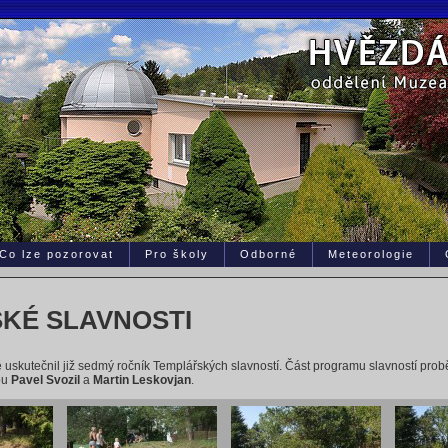
Co lze pozorovat
Pro školy
Odborné
Meteorologie
SKÉ SLAVNOSTI
 uskutečnil již sedmý ročník Templářských slavností. Část programu slavností prob
sou
Pavel Svozil
a
Martin Leskovjan
.