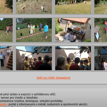
Zpět na výběr fotogalerie
k plný výstav a expozic s vyhlídkovou věží.
 server pro Vsetín a Valašsko.
 pohlednice Vsetína, timelapse, virtuální prohlídky.
setín
- portál s informacemi o městě, kulturních a sportovních akcích.