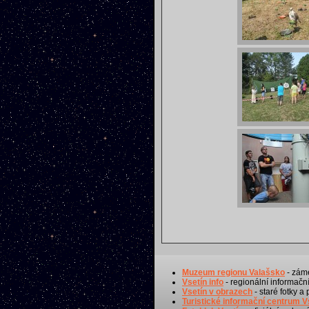
Muzeum regionu Valašsko
- záme
Vsetín info
- regionální informační
Vsetín v obrazech
- staré fotky a
Turistické informační centrum V