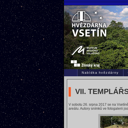
Nabídka hvězdárny
VII. TEMPLÁŘ
V sobotu 26. srpna 2017 se na Vsetíně
areálu. Autory snímků ve fotogalerii j