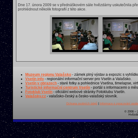
Dne 17. února 2009 se v přednáškovém sále hvězdárny uskutečnila př
prohlédnout několik fotografií z této akce.
Muzeum regionu Valašsko
- zámek plný výstav a expozic s vyhlídk
Vsetín info
- regionální informační server pro Vsetín a Valašsko.
Vsetín v obrazech
- staré fotky a pohlednice Vsetína, timelapse, virt
Turistické informační centrum Vsetín
- portál s informacemi o měst
Fotoklub Vsetín
- oficiální webové stránky Fotoklubu Vsetín.
Valašsky.cz
- valašsko-český a česko-valašský slovník.
Ochrana osobních údajů
|
Informace o zpracování osobn
© 2006 – 
Hvězdá