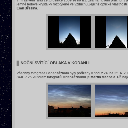
V mrazivém ránu 29. prosince 2009 se na tzv. „diamantovém prachu“ vy
jemné ledové krystalky rozptýlené ve vzduchu, jejichž optické vlastnost
Emil Březina.
NOČNÍ SVÍTÍCÍ OBLAKA V KODANI II
Všechny fotografie i videozáznam byly pořízeny v noci z 24. na 25. 6. 2
DMC-FZ5
. Autorem fotografií i videozáznamu je
Martin Machala
. Při na