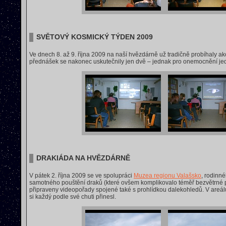
SVĚTOVÝ KOSMICKÝ TÝDEN 2009
Ve dnech 8. až 9. října 2009 na naší hvězdárně už tradičně probíhaly a
přednášek se nakonec uskutečnily jen dvě – jednak pro onemocnění jed
DRAKIÁDA NA HVĚZDÁRNĚ
V pátek 2. října 2009 se ve spolupráci
Muzea regionu Valašsko
, rodinn
samotného pouštění draků (které ovšem komplikovalo téměř bezvětrné poč
připraveny videopořady spojené také s prohlídkou dalekohledů. V areálu
si každý podle své chuti přinesl.