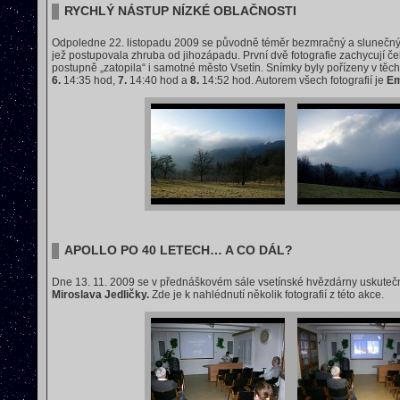
RYCHLÝ NÁSTUP NÍZKÉ OBLAČNOSTI
Odpoledne 22. listopadu 2009 se původně téměr bezmračný a slunečný de
jež postupovala zhruba od jihozápadu. První dvě fotografie zachycují če
postupně „zatopila“ i samotné město Vsetín. Snímky byly pořízeny v těc
6.
14:35 hod,
7.
14:40 hod a
8.
14:52 hod. Autorem všech fotografií je
Em
APOLLO PO 40 LETECH… A CO DÁL?
Dne 13. 11. 2009 se v přednáškovém sále vsetínské hvězdárny uskute
Miroslava Jedličky.
Zde je k nahlédnutí několik fotografií z této akce.