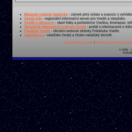
Muzeum regionu Valašsko
- zámek plný výstav a expozic s vyhlídk
Vsetín info
- regionální informační server pro Vsetín a Valašsko.
Vsetín v obrazech
- staré fotky a pohlednice Vsetína, timelapse, virt
Turistické informační centrum Vsetín
- portál s informacemi o měst
Fotoklub Vsetín
- oficiální webové stránky Fotoklubu Vsetín.
Valašsky.cz
- valašsko-český a česko-valašský slovník.
Ochrana osobních údajů
|
Informace o zpracování osobn
© 2006 – 
Hvězdá