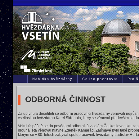
Nabídka hvězdárny
Co lze pozorovat
Pro š
ODBORNÁ ČINNOST
Za uplynulá desetiletí se odborní pracovníci hvězdárny věnovali nejrůz
vsetínskou hvězdárnu Karel Skřehota, který se věnoval především sle
Velmi úspěšně se do povědomí odborníků v celém Československu zapsal 
dlouhá léta věnoval hlavně Zdeněk Kamarád. Zajímavé bylo také propoje
kterým se v 80. letech zabýval spolupracovník hvězdárny Ladislav Hurta