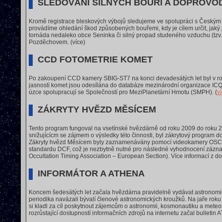
SLEDOVÁNÍ SILNÝCH BOUŘÍ A DOPROVO
Kromě registrace bleskových výbojů sledujeme ve spolupráci s Českým 
provádíme ohledání škod způsobených bouřemi, kdy je cílem určit, jaký j
tornáda nedaleko obce Seninka či silný propad studeného vzduchu (tzv.
Pozděchovem. (více)
CCD FOTOMETRIE KOMET
Po zakoupení CCD kamery SBIG-ST7 na konci devadesátých let byl v ro
jasností komet jsou odesílána do databáze mezinárodní organizace ICQ 
úzce spolupracují se Společností pro MeziPlanetární Hmotu (SMPH). (
v
ZÁKRYTY HVĚZD MĚSÍCEM
Tento program fungoval na vsetínské hvězdárně od roku 2009 do roku
snižujícícm se zájmem o výsledky této činnosti, byl zákrytový program 
Zákryty hvězd Měsícem byly zaznamenávány pomocí videokamery OSCAR
standardu DCF, což je nezbytně nutné pro následné vyhodnocení záznam
Occultation Timing Association – European Section). Více informací z dob
INFORMÁTOR A ATHENA
Koncem šedesátých let začala hvězdárna pravidelně vydávat astronomi
periodika navázali bývalí členové astronomických kroužků. Na jaře roku 
si kladl za cíl poskytnout zájemcům o astronomii, kosmonautiku a meteoro
rozrůstající dostupností informačních zdrojů na internetu začal bulletin