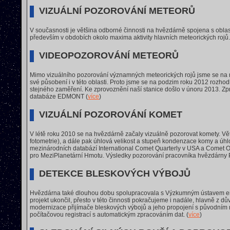
VIZUÁLNÍ POZOROVÁNÍ METEORŮ
V současnosti je většina odborné činnosti na hvězdárně spojena s obl
především v obdobích okolo maxima aktivity hlavních meteorických rojů.
VIDEOPOZOROVÁNÍ METEORŮ
Mimo vizuálního pozorování významných meteorických rojů jsme se na na
své působení i v této oblasti. Proto jsme se na podzim roku 2012 rozhodli 
stejného zaměření. Ke zprovoznění naší stanice došlo v únoru 2013. Zp
databáze EDMONT (
více
)
VIZUÁLNÍ POZOROVÁNÍ KOMET
V létě roku 2010 se na hvězdárně začaly vizuálně pozorovat komety. Větš
fotometrie), a dále pak úhlová velikost a stupeň kondenzace komy a ú
mezinárodních databází International Comet Quarterly v USA a Comet 
pro MeziPlanetární Hmotu. Výsledky pozorování pracovníka hvězdárny 
DETEKCE BLESKOVÝCH VÝBOJŮ
Hvězdárna také dlouhou dobu spolupracovala s Výzkumným ústavem energ
projekt ukončil, přesto v této činnosti pokračujeme i nadále, hlavně 
modernizace přijímače bleskových výbojů a jeho propojení s původním m
počítačovou registrací s automatickým zpracováním dat. (
více
)