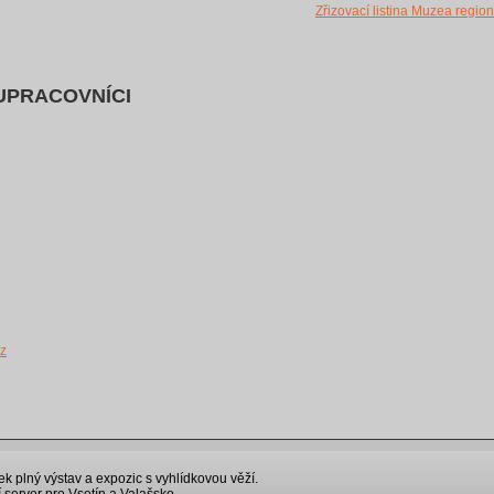
Zřizovací listina Muzea region
UPRACOVNÍCI
cz
k plný výstav a expozic s vyhlídkovou věží.
 server pro Vsetín a Valašsko.