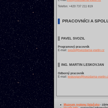
E-mail:
info@hvezdarna-vsetin.cz
Telefon: +420 737 211 819
PRACOVNÍCI A SPOL
PAVEL SVOZIL
Programový pracovník
E-mail:
svozil@hvezdarna-vsetin.cz
ING. MARTIN LESKOVJAN
Odborný pracovník
E-mail:
leskovjan@hvezdarna-vsetin.
Muzeum regionu Valašsko
- záme
Vsetín info
- regionální informační