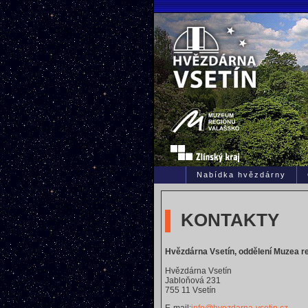
Nabídka hvězdárny
KONTAKTY
Hvězdárna Vsetín, oddělení Muzea re
Hvězdárna Vsetín
Jabloňová 231
755 11 Vsetín