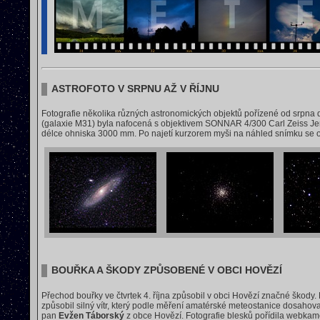
ASTROFOTO V SRPNU AŽ V ŘÍJNU
Fotografie několika různých astronomických objektů pořízené od srpna 
(galaxie M31) byla nafocená s objektivem SONNAR 4/300 Carl Zeiss Jen
délce ohniska 3000 mm. Po najetí kurzorem myši na náhled snímku se obje
BOUŘKA A ŠKODY ZPŮSOBENÉ V OBCI HOVĚZÍ
Přechod bouřky ve čtvrtek 4. října způsobil v obci Hovězí značné škody.
způsobil silný vítr, který podle měření amatérské meteostanice dosahoval 
pan
Evžen Táborský
z obce Hovězí. Fotografie blesků pořídila webka