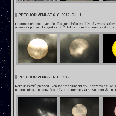
PŘECHOD VENUŠE 6. 6. 2012, DÍL II.
Fotografie přechodu Venuše přes sluneční disk pořízené z vrchu Bečev
objeví čas pořízení fotografie v SEČ. Autorem všech snímků je odborný
PŘECHOD VENUŠE 6. 6. 2012
Několik snímků přechodu Venuše přes sluneční disk, pořízených z Jan
náhled snímku se objeví čas pořízení fotografie v SEČ. Autorem všech 