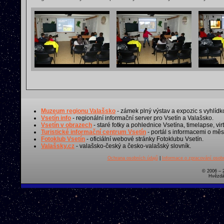
Muzeum regionu Valašsko
- zámek plný výstav a expozic s vyhlídk
Vsetín info
- regionální informační server pro Vsetín a Valašsko.
Vsetín v obrazech
- staré fotky a pohlednice Vsetína, timelapse, virt
Turistické informační centrum Vsetín
- portál s informacemi o měst
Fotoklub Vsetín
- oficiální webové stránky Fotoklubu Vsetín.
Valašsky.cz
- valašsko-český a česko-valašský slovník.
Ochrana osobních údajů
|
Informace o zpracování osobn
© 2006 – 
Hvězdá