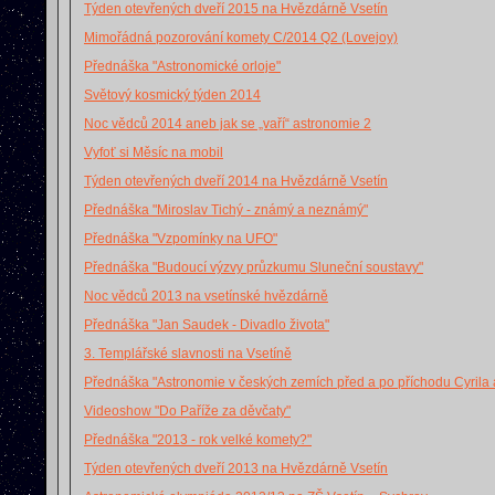
Týden otevřených dveří 2015 na Hvězdárně Vsetín
Mimořádná pozorování komety C/2014 Q2 (Lovejoy)
Přednáška "Astronomické orloje"
Světový kosmický týden 2014
Noc vědců 2014 aneb jak se „vaří“ astronomie 2
Vyfoť si Měsíc na mobil
Týden otevřených dveří 2014 na Hvězdárně Vsetín
Přednáška "Miroslav Tichý - známý a neznámý"
Přednáška "Vzpomínky na UFO"
Přednáška "Budoucí výzvy průzkumu Sluneční soustavy"
Noc vědců 2013 na vsetínské hvězdárně
Přednáška "Jan Saudek - Divadlo života"
3. Templářské slavnosti na Vsetíně
Přednáška "Astronomie v českých zemích před a po příchodu Cyrila
Videoshow "Do Paříže za děvčaty"
Přednáška "2013 - rok velké komety?"
Týden otevřených dveří 2013 na Hvězdárně Vsetín