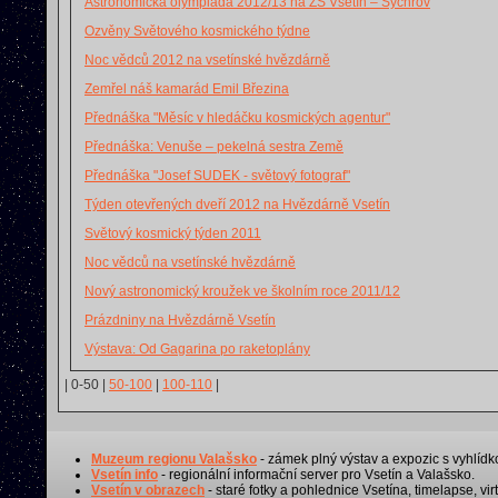
Astronomická olympiáda 2012/13 na ZŠ Vsetín – Sychrov
Ozvěny Světového kosmického týdne
Noc vědců 2012 na vsetínské hvězdárně
Zemřel náš kamarád Emil Březina
Přednáška "Měsíc v hledáčku kosmických agentur"
Přednáška: Venuše – pekelná sestra Země
Přednáška "Josef SUDEK - světový fotograf"
Týden otevřených dveří 2012 na Hvězdárně Vsetín
Světový kosmický týden 2011
Noc vědců na vsetínské hvězdárně
Nový astronomický kroužek ve školním roce 2011/12
Prázdniny na Hvězdárně Vsetín
Výstava: Od Gagarina po raketoplány
|
0-50
|
50-100
|
100-110
|
Muzeum regionu Valašsko
- zámek plný výstav a expozic s vyhlídk
Vsetín info
- regionální informační server pro Vsetín a Valašsko.
Vsetín v obrazech
- staré fotky a pohlednice Vsetína, timelapse, virt