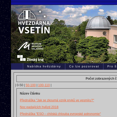
Nabídka hvězdárny
Co lze pozorovat
Pro š
Počet zobrazených čl
|
0-50
|
50-100
|
100-110
|
Název článku
Přednáška "Jak se zkoumá vznik prvků ve vesmíru?"
Noc padajících hvězd 2018
Přednáška "ESO – chilská chlouba evropské astronomie"