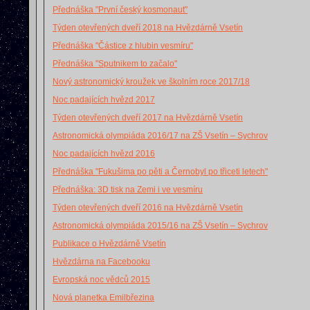
Přednáška "První český kosmonaut"
Týden otevřených dveří 2018 na Hvězdárně Vsetín
Přednáška "Částice z hlubin vesmíru"
Přednáška "Sputnikem to začalo"
Nový astronomický kroužek ve školním roce 2017/18
Noc padajících hvězd 2017
Týden otevřených dveří 2017 na Hvězdárně Vsetín
Astronomická olympiáda 2016/17 na ZŠ Vsetín – Sychrov
Noc padajících hvězd 2016
Přednáška "Fukušima po pěti a Černobyl po třiceti letech"
Přednáška: 3D tisk na Zemi i ve vesmíru
Týden otevřených dveří 2016 na Hvězdárně Vsetín
Astronomická olympiáda 2015/16 na ZŠ Vsetín – Sychrov
Publikace o Hvězdárně Vsetín
Hvězdárna na Facebooku
Evropská noc vědců 2015
Nová planetka Emilbřezina