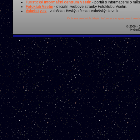
Turistické informační centrum Vsetín
- portál s informacemi o měst
Fotoklub Vsetín
- oficiální webové stránky Fotoklubu Vsetín.
Valašsky.cz
- valašsko-český a česko-valašský slovník.
Ochrana osobních údajů
|
Informace o zpracování osobn
© 2006 – 
Hvězdá