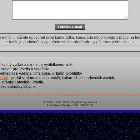
ho e-mailu můžete upozornit svou kamarádku, kamaráda nebo kolegu z práce na tent
e-mailu je podmíněno vyplněním elektronické adresy příjemce a odesílatele.
k plný výstav a expozic s vyhlídkovou věží.
 server pro Vsetín a Valašsko.
 pohlednice Vsetína, timelapse, virtuální prohlídky.
setín
- portál s informacemi o městě, kulturních a sportovních akcích.
é stránky Fotoklubu Vsetín.
sko-valašský slovník.
bních údajů
|
Informace o zpracování osobních údajů při pořizování audiovizuálních záznamů z akcí muze
© 2006 – 2026 Všechna práva vyhrazena
Hvězdárna Vsetín ISSN 1802-3762