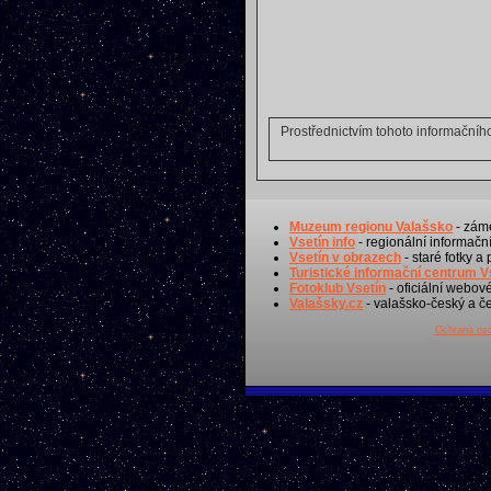
Prostřednictvím tohoto informační
Muzeum regionu Valašsko
- záme
Vsetín info
- regionální informační
Vsetín v obrazech
- staré fotky a
Turistické informační centrum V
Fotoklub Vsetín
- oficiální webov
Valašsky.cz
- valašsko-český a če
Ochrana oso