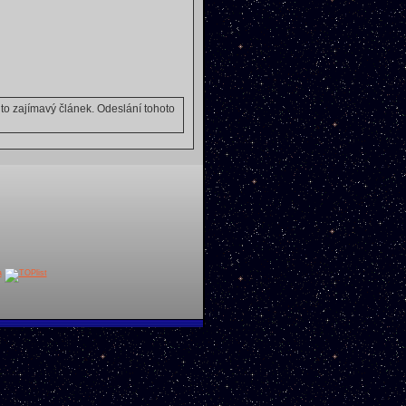
o zajímavý článek. Odeslání tohoto
a