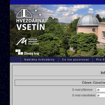
Nabídka hvězdárny
Co lze pozorovat
Pro š
In
Článek: Částečné
E-mail příjemce:
E-mail odesílatele: