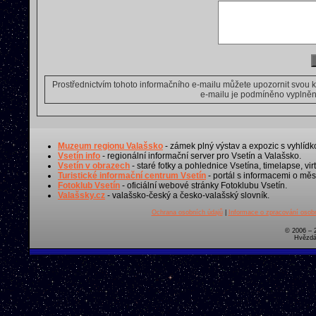
Prostřednictvím tohoto informačního e-mailu můžete upozornit svou 
e-mailu je podmíněno vyplnění
Muzeum regionu Valašsko
- zámek plný výstav a expozic s vyhlídk
Vsetín info
- regionální informační server pro Vsetín a Valašsko.
Vsetín v obrazech
- staré fotky a pohlednice Vsetína, timelapse, virt
Turistické informační centrum Vsetín
- portál s informacemi o měst
Fotoklub Vsetín
- oficiální webové stránky Fotoklubu Vsetín.
Valašsky.cz
- valašsko-český a česko-valašský slovník.
Ochrana osobních údajů
|
Informace o zpracování osobn
© 2006 – 
Hvězdá