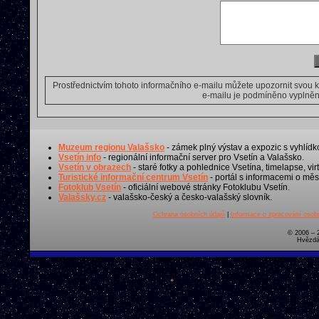
Prostřednictvím tohoto informačního e-mailu můžete upozornit svou 
e-mailu je podmíněno vyplnění
Muzeum regionu Valašsko
- zámek plný výstav a expozic s vyhlídk
Vsetín info
- regionální informační server pro Vsetín a Valašsko.
Vsetín v obrazech
- staré fotky a pohlednice Vsetína, timelapse, virt
Turistické informační centrum Vsetín
- portál s informacemi o měst
Fotoklub Vsetín
- oficiální webové stránky Fotoklubu Vsetín.
Valašsky.cz
- valašsko-český a česko-valašský slovník.
Ochrana osobních údajů
|
Informace o zpracování osobn
© 2006 – 
Hvězdá