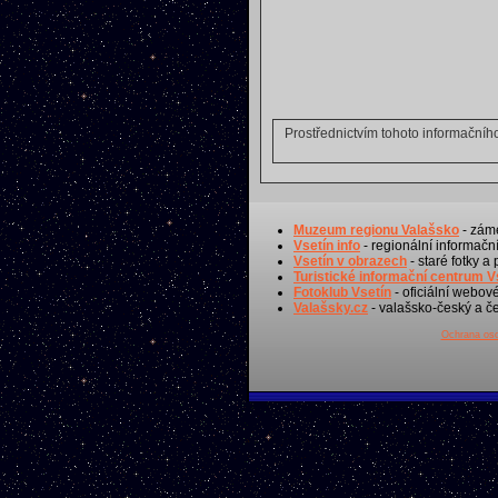
Prostřednictvím tohoto informační
Muzeum regionu Valašsko
- záme
Vsetín info
- regionální informační
Vsetín v obrazech
- staré fotky a
Turistické informační centrum V
Fotoklub Vsetín
- oficiální webov
Valašsky.cz
- valašsko-český a če
Ochrana oso