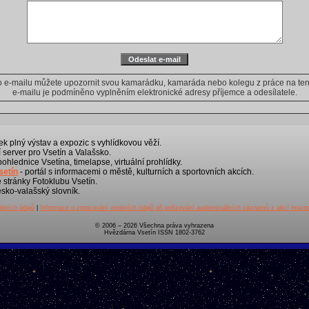
ho e-mailu můžete upozornit svou kamarádku, kamaráda nebo kolegu z práce na tent
e-mailu je podmíněno vyplněním elektronické adresy příjemce a odesílatele.
k plný výstav a expozic s vyhlídkovou věží.
 server pro Vsetín a Valašsko.
 pohlednice Vsetína, timelapse, virtuální prohlídky.
setín
- portál s informacemi o městě, kulturních a sportovních akcích.
é stránky Fotoklubu Vsetín.
sko-valašský slovník.
bních údajů
|
Informace o zpracování osobních údajů při pořizování audiovizuálních záznamů z akcí muze
© 2006 – 2026 Všechna práva vyhrazena
Hvězdárna Vsetín ISSN 1802-3762