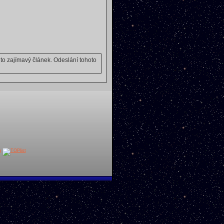
o zajímavý článek. Odeslání tohoto
a